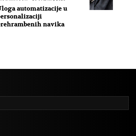
loga automatizacije u
ersonalizaciji
rehrambenih navika