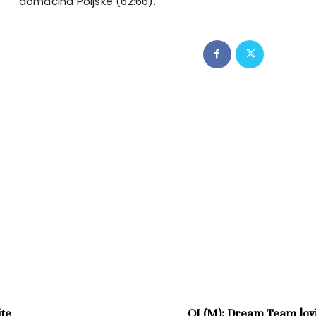
domaćina Poljske (62:66).
ite
OI (M): Dream Team lovi