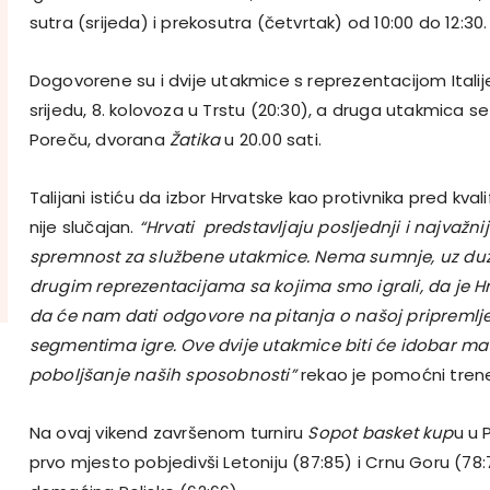
sutra (srijeda) i prekosutra (četvrtak) od 10:00 do 12:30.
Dogovorene su i dvije utakmice s reprezentacijom Italij
srijedu, 8. kolovoza u Trstu (20:30), a druga utakmica se
Poreču, dvorana
Žatika
u 20.00 sati.
Talijani istiću da izbor Hrvatske kao protivnika pred kval
nije slučajan.
“Hrvati predstavljaju posljednji i najvažniji
spremnost za službene utakmice. Nema sumnje, uz d
drugim reprezentacijama sa kojima smo igrali, da je Hrv
da će nam dati odgovore na pitanja o našoj pripremlje
segmentima igre. Ove dvije utakmice biti će idobar mate
poboljšanje naših sposobnosti”
rekao je pomoćni tren
Na ovaj vikend završenom turniru
Sopot basket kup
u u P
prvo mjesto pobjedivši Letoniju (87:85) i Crnu Goru (78: