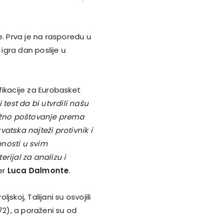
e. Prva je na rasporedu u
 igra dan poslije u
ifikacije za Eurobasket
 test da bi utvrdili našu
užno poštovanje prema
atska najteži protivnik i
nosti u svim
rijal za analizu i
er
Luca Dalmonte
.
oljskoj, Talijani su osvojili
72), a poraženi su od