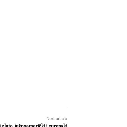
Next article
 zlato, južnoamerički i europski