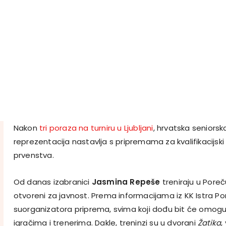
Nakon
tri poraza na turniru u Ljubljani
, hrvatska seniors
reprezentacija nastavlja s pripremama za kvalifikacijski
prvenstva.
Od danas izabranici
Jasmina Repeše
treniraju u Poreču
otvoreni za javnost. Prema informacijama iz KK Istra P
suorganizatora priprema, svima koji dođu bit će omogu
igračima i trenerima. Dakle, treninzi su u dvorani
Žatika
,