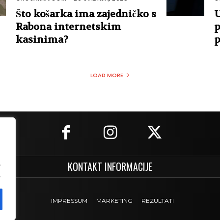
Što košarka ima zajedničko s
U
Rabona internetskim
p
kasinima?
p
LOAD MORE
.
KONTAKT INFORMACIJE
.
IMPRESSUM
MARKETING
REZULTATI