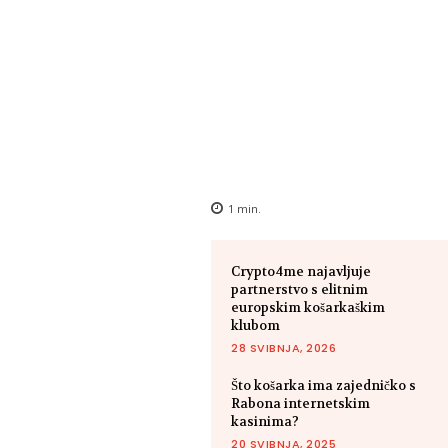
1
min.
Crypto4me najavljuje
partnerstvo s elitnim
europskim košarkaškim
klubom
28 SVIBNJA, 2026
Što košarka ima zajedničko s
Rabona internetskim
kasinima?
20 SVIBNJA, 2025