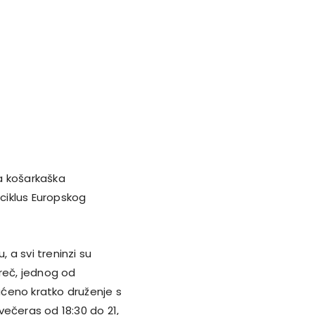
ka košarkaška
 ciklus Europskog
, a svi treninzi su
oreč, jednog od
ćeno kratko druženje s
 večeras od 18:30 do 21,