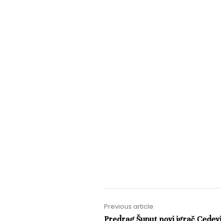
Previous article
Predrag Šuput novi igrač Cedev