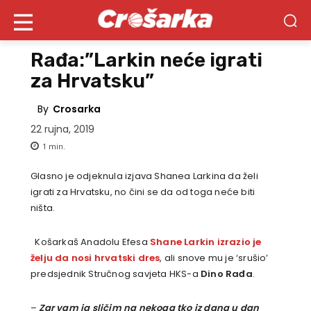
Rađa:”Larkin neće igrati
za Hrvatsku”
By
Crosarka
22 rujna, 2019
1
min.
Glasno je odjeknula izjava Shanea Larkina da želi
igrati za Hrvatsku, no čini se da od toga neće biti
ništa.
Košarkaš Anadolu Efesa
Shane Larkin izrazio je
želju da nosi hrvatski dres
, ali snove mu je ‘srušio’
predsjednik Stručnog savjeta HKS-a
Dino Rađa
.
–
Zar vam ja sličim na nekoga tko iz dana u dan