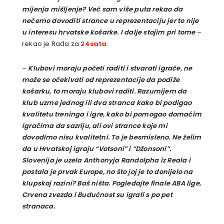
mijenja mišljenje? Već sam više puta rekao da
nećemo dovoditi strance u reprezentaciju jer to nije
u interesu hrvatske košarke. I dalje stojim pri tome
–
rekao je Rađa za
24sata
.
–
Klubovi moraju početi raditi i stvarati igrače, ne
može se očekivati od reprezentacije da podiže
košarku, to moraju klubovi raditi. Razumijem da
klub uzme jednog ili dva stranca kako bi podigao
kvalitetu treninga i igre, kako bi pomogao domaćim
igračima da sazriju, ali ovi strance koje mi
dovodimo nisu kvalitetni. To je besmisleno. Ne želim
da u Hrvatskoj igraju “Votsoni” i “Džonsoni”.
Slovenija je uzela Anthonyja Randolpha iz Reala i
postala je prvak Europe, no što joj je to donijelo na
klupskoj razini? Baš ništa. Pogledajte finale ABA lige,
Crvena zvezda i Budućnost su igrali s po pet
stranaca.