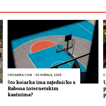
CROSARKA.COM
-
20 SVIBNJA, 2025
C
Što košarka ima zajedničko s
U
Rabona internetskim
p
kasinima?
p