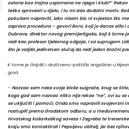
ostane kao trajna uspomena na njega i klub?” Rekao mi
teško sprovesti u djelo, i tu mi dao dodatni motiv. Ba
pokušam napraviti, iako nisam bio ni svjestan što me 
zapravo procedura – govori Boro, koji je danas alfa i
Dubrave, direktor novog premijerligaša, koji k tome jo
radi kao profesor tjelesnog odgoja, i sa suprugom Lid
što je valjda jedinstven slučaj da radi jedan bračni par
K tome je Gnjidić i društveno-politički angažiran u Mj
grad.
–
Nazvao sam neke svoje bivše suigrače, krug se širio
koga god sam nazvao nitko nije rekao “ne”, svi su se od
se uključiti i pomoći. Onda smo napravili svojevrsni ini
nastupili prema Gradskom odboru, a u međuvremenu 
Hrvatskog košarkaškog saveza i Zagreba te trenerske
kraju smo kontaktirali i Pepsijevu obitelj, jer bez njiho