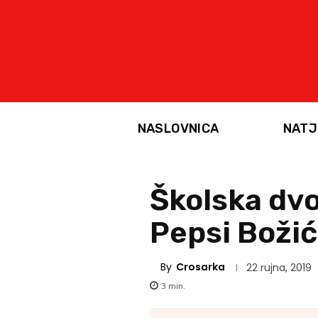
NASLOVNICA
NATJ
Školska dvo
Pepsi Božić
By
Crosarka
22 rujna, 2019
3
min.