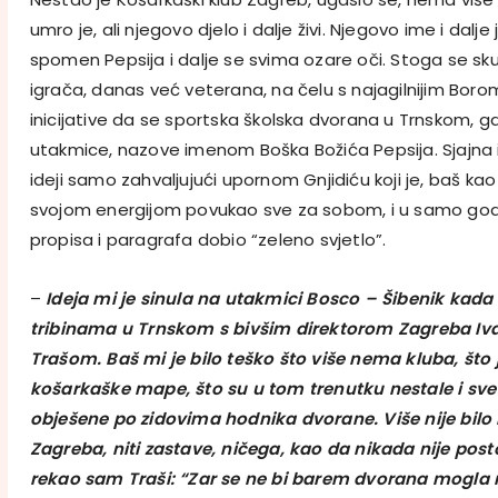
umro je, ali njegovo djelo i dalje živi. Njegovo ime i dalje
spomen Pepsija i dalje se svima ozare oči. Stoga se sku
igrača, danas već veterana, na čelu s najagilnijim Boro
inicijative da se sportska školska dvorana u Trnskom, g
utakmice, nazove imenom Boška Božića Pepsija. Sjajna in
ideji samo zahvaljujući upornom Gnjidiću koji je, baš kao
svojom energijom povukao sve za sobom, i u samo go
propisa i paragrafa dobio “zeleno svjetlo”.
–
Ideja mi je sinula na utakmici Bosco – Šibenik kada
tribinama u Trnskom s bivšim direktorom Zagreba 
Trašom. Baš mi je bilo teško što više nema kluba, što
košarkaške mape, što su u tom trenutku nestale i sve 
obješene po zidovima hodnika dvorane. Više nije bilo 
Zagreba, niti zastave, ničega, kao da nikada nije pos
rekao sam Traši: “Zar se ne bi barem dvorana mogla n