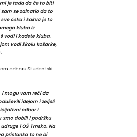
 je tada da će to biti
š sam se zainatio da to
sve čeka i kakva je to
 omega kluba iz
š vodi i kadete kluba,
ijom vodi školu košarke,
.
esnom odboru Studentski
, i mogu vam reći da
uševili idejom i željeli
cijativni odbor i
smo dobili i podršku
 udruge i OŠ Trnsko. Na
va pristanka to ne bi