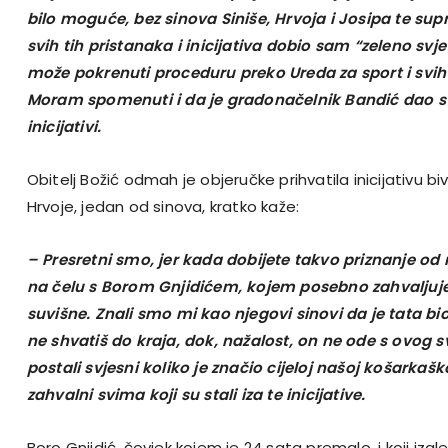
bilo moguće, bez sinova Siniše, Hrvoja i Josipa te su
svih tih pristanaka i inicijativa dobio sam “zeleno svj
može pokrenuti proceduru preko Ureda za sport i svih 
Moram spomenuti i da je gradonačelnik Bandić dao s
inicijativi.
Obitelj Božić odmah je objeručke prihvatila inicijativu b
Hrvoje, jedan od sinova, kratko kaže:
– Presretni smo, jer kada dobijete takvo priznanje od 
na čelu s Borom Gnjidićem, kojem posebno zahvaljuje
suvišne. Znali smo mi kao njegovi sinovi da je tata bio
ne shvatiš do kraja, dok, nažalost, on ne ode s ovog s
postali svjesni koliko je značio cijeloj našoj košarkašk
zahvalni svima koji su stali iza te inicijative.
Boro Gnjidić, čovjek kojem je 24 sata premalo, i koji izgl