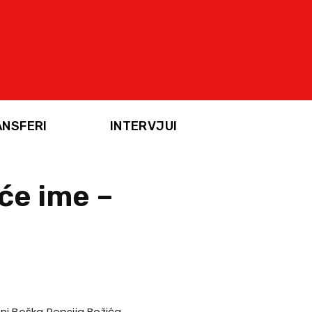
ANSFERI
INTERVJUI
će ime –
ni Boška Pepsija Božića,