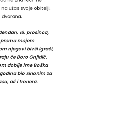
na užas svoje obitelji,
i dvorana.
ođendan, 16. prosinca,
n, prema mojem
om njegovi bivši igrači,
raju će Boro Gnjidić,
kom dobije ime Boška
 godina bio sinonim za
a, ali i trenera.