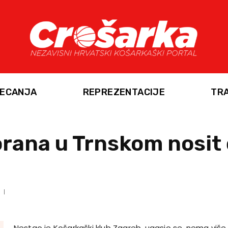
ECANJA
REPREZENTACIJE
TR
rana u Trnskom nosit 
Nestao je Košarkaški klub Zagreb, ugasio se, nema više 