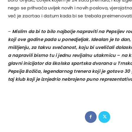
nego se prihvaća uvijek novih i novih poslova, vjerojatno 
već je zacrtao i datum kada bi se trebala preimenovat
–
Mislim da bi to bilo najbolje napraviti na Pepsijev r
koji ove godine pada u ponedjeljak. Idealan je to da
mišljenju, za takvu svečanost, koju bi uveličali dolask
a napravili bismo tu i jednu revijalnu utakmicu – na k
glavni inicijator da školska sportska dvorana u Trns
Pepsija Božića, legendarnog trenera koji je gotovo 30
taj klub koji je iznjedrio nebrojeno puno reprezentativac