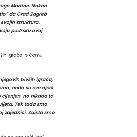
pruge Martine. Nakon
etlo” da Grad Zagreb
svojih struktura.
voju podršku ovoj
ivših igrača, o čemu
njegovih bivših igrača,
mo, onda su sve riječi
 cijenjen, no nikada to
vijeta. Tek tada smo
oj zajednici. Zaista smo
eda ne zna reći “ne”,