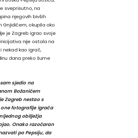
 je sveprisutno, na
pina njegovih bivših
m Gnjidićem, okupila oko
dje je Zagreb igrao svoje
icijativa nije ostala na
 i nekad kao igrač,
dinu dana preko šume
 sam sjedio na
Ivanom Božanićem
 je Zagreb nestao s
one fotografije igrača
nijednog obilježja
tojao. Onako razočaran
azvati po Pepsiju, da