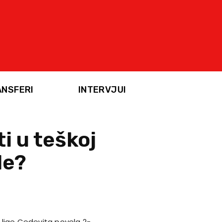
ANSFERI
INTERVJUI
ti u teškoj
de?
r lige Cedevita povela 2-