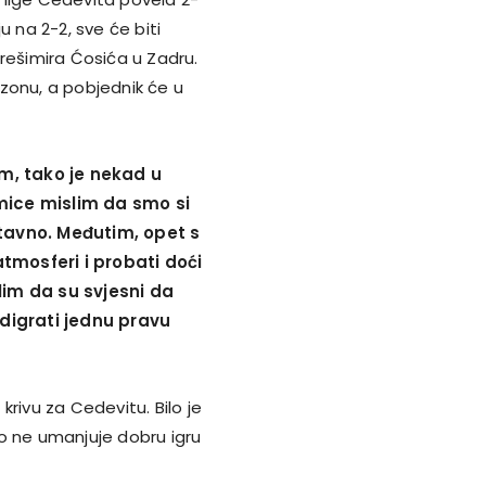
u na 2-2, sve će biti
rešimira Ćosića u Zadru.
sezonu, a pobjednik će u
im, tako je nekad u
mice mislim da smo si
stavno. Međutim, opet s
atmosferi i probati doći
lim da su svjesni da
digrati jednu pravu
 krivu za Cedevitu. Bilo je
o ne umanjuje dobru igru