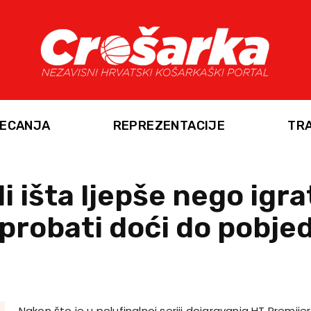
ECANJA
REPREZENTACIJE
TR
i išta ljepše nego igra
 probati doći do pobje
Nakon što je u polufinalnoj seriji doigravanja HT Premije