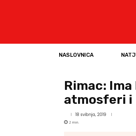
NASLOVNICA
NATJ
Rimac: Ima l
atmosferi i
18 svibnja, 2019
2
min.