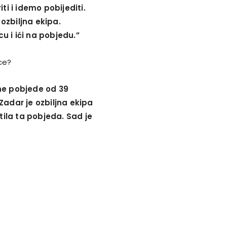
ti i idemo pobijediti.
ozbiljna ekipa.
 i ići na pobjedu.”
ce?
one pobjede od 39
 Zadar je ozbiljna ekipa
tila ta pobjeda. Sad je