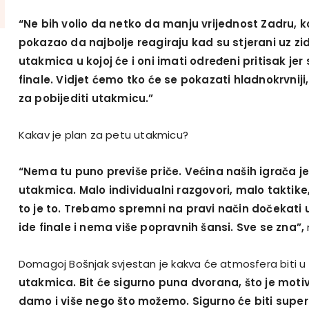
“Ne bih volio da netko da manju vrijednost Zadru, ko
pokazao da najbolje reagiraju kad su stjerani uz zid
utakmica u kojoj će i oni imati određeni pritisak je
finale. Vidjet ćemo tko će se pokazati hladnokrvniji,
za pobijediti utakmicu.”
Kakav je plan za petu utakmicu?
“Nema tu puno previše priče. Većina naših igrača je
utakmica. Malo individualni razgovori, malo taktike,
to je to. Trebamo spremni na pravi način dočekati
ide finale i nema više popravnih šansi. Sve se zna”,
Domagoj Bošnjak svjestan je kakva će atmosfera biti u
utakmica. Bit će sigurno puna dvorana, što je mot
damo i više nego što možemo. Sigurno će biti supe