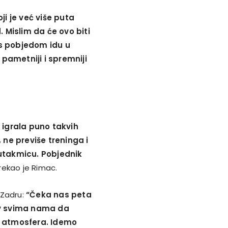
ji je već više puta
. Mislim da će ovo biti
r s pobjedom idu u
 pametniji i spremniji
 igrala puno takvih
 ne previše treninga i
 utakmicu. Pobjednik
rekao je Rimac.
 Zadru:
“Čeka nas peta
iv svima nama da
r atmosfera. Idemo