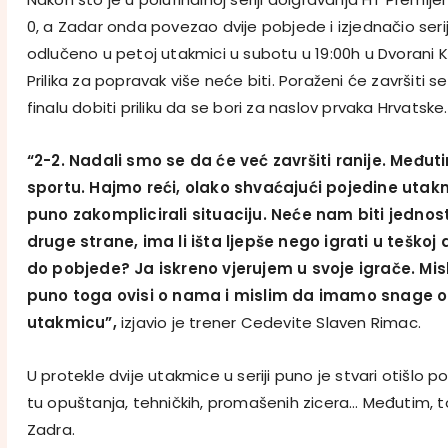
0, a Zadar onda povezao dvije pobjede i izjednačio serij
odlučeno u petoj utakmici u subotu u 19:00h u Dvorani K
Prilika za popravak više neće biti. Poraženi će završiti 
finalu dobiti priliku da se bori za naslov prvaka Hrvatske.
“2-2. Nadali smo se da će već završiti ranije. Međut
sportu. Hajmo reći, olako shvaćajući pojedine utak
puno zakomplicirali situaciju. Neće nam biti jedno
druge strane, ima li išta ljepše nego igrati u teškoj 
do pobjede? Ja iskreno vjerujem u svoje igrače. Mis
puno toga ovisi o nama i mislim da imamo snage o
utakmicu”,
izjavio je trener Cedevite Slaven Rimac.
U protekle dvije utakmice u seriji puno je stvari otišlo po
tu opuštanja, tehničkih, promašenih zicera… Međutim, t
Zadra.