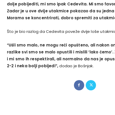
dolje pobijediti, mi smo ipak Cedevita. Mi smo favori
Zadar je u ove dvije utakmice pokazao da su jedna 
Moramo se koncentrirati, dobro spremiti za utakmicu
Što je bio razlog da Cedevita poveže dvije loše utakmi
“Ušli smo malo, ne mogu reći opušteno, ali nakon 
razlike svi smo se malo opustili i mislili ‘lako ćemo’.
i mi smo ih respektirali, ali normalno da nas je opus
2-2 i neka bolji pobijedi”,
dodao je Bošnjak.