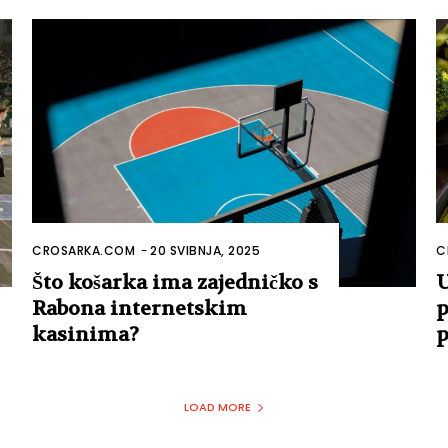
CROSARKA.COM
-
20 SVIBNJA, 2025
C
Što košarka ima zajedničko s
U
Rabona internetskim
p
kasinima?
p
LOAD MORE