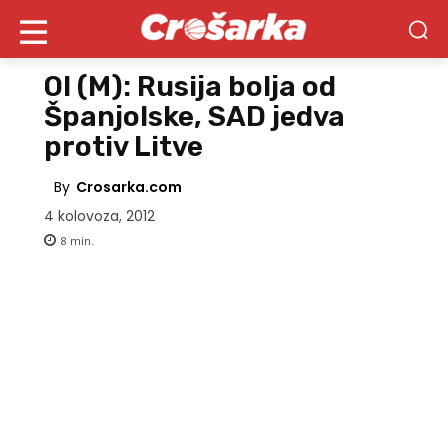
OI (M): Rusija bolja od
Španjolske, SAD jedva
protiv Litve
By
Crosarka.com
4 kolovoza, 2012
8
min.