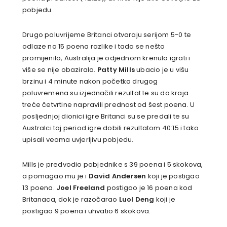
pobjedu.
Drugo poluvrijeme Britanci otvaraju serijom 5-0 te
odlaze na 15 poena razlike i tada se nešto
promijenilo, Australija je odjednom krenula igrati i
više se nije obazirala.
Patty Mills
ubacio je u višu
brzinu i 4 minute nakon početka drugog
poluvremena su izjednačili rezultat te su do kraja
treće četvrtine napravili prednost od šest poena. U
posljednjoj dionici igre Britanci su se predali te su
Australci taj period igre dobili rezultatom 40:15 i tako
upisali veoma uvjerljivu pobjedu.
Mills je predvodio pobjednike s 39 poena i 5 skokova,
a pomagao mu je i
David Andersen
koji je postigao
13 poena.
Joel Freeland
postigao je 16 poena kod
Britanaca, dok je razočarao
Luol Deng
koji je
postigao 9 poena i uhvatio 6 skokova.