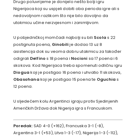
Drugo poluvrijeme je donijelo nešto bolji igru
Nigerijaca koji su uspjeli dobiti oba perioda igre ali s
nedovoljnom razlikom što nije bilo dovoljno da
utakmicu učine neizvjesnom i zanimljivom.
U pobjedničkoj momčadi najbolji su bili
Scola
s 22
postignuta poena,
Ginobili
je dodao 13 uz 8
asistencija dok su veoma dobru utakmicu za također
odigrali
Delfino
s 18 poena i
Nocioni
sa 17 poena i 6
skokova. Kod Nigerijaca treba spomenuti odličnu igru
Diogua
koji je postigao 16 poena i uhvatio 11 skokova,
Obasohana
koji je postigao 15 poena te
Oguchia
s
12 poena.
U sljedećem kolu Argentinci igraju protiv Sjedinjenih
Američkih Država dok Nigerija igra s Francuskom.
Poredak:
SAD 4-0 (+162), Francuska 3-1 (-8),
Argentina 3-1 (+53), Litva 1-3 (-17), Nigerija 1-3 (-112),