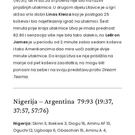
(19/31), ali ni šut za tri poena nije bio na razini
prijašnjih utakmica. U drugom dijelu Litavce je u igri
držao vrlo dobri
Linas Kleiza
koji je postigao 25
koševa i bio najefikasniji igrač na utakmici. Šest
minuta prije kraja utakmice Litva je imala prednost
82:80 i senzacija više nije bila tako daleko, no
LeBron
James
je u periodu od 2 minute zabio sedam koševa
i tako Amerikancima dao mira uoči zadnje dvije
minute utakmice. Do kraja Litva se nije približila na
manje od pet koševa zaostatka, no mogu biti
ponosni na sebe i na svoju predstavu protiv
Dream
Teama.
Nigerija – Argentina 79:93
(19:37,
37:57, 57:76)
Nigerija:
Skinn 3, Ibekwe 3, Diogu 16, Aminu AF 10,
Oguchi 12, Ugboaja 6, Obasohan 15, Aminu A 4,