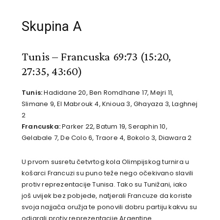
Skupina A
Tunis – Francuska 69:73
(15:20,
27:35, 43:60)
Tunis:
Hadidane 20, Ben Romdhane 17, Mejri 11,
Slimane 9, El Mabrouk 4, Knioua 3, Ghayaza 3, Laghnej
2
Francuska:
Parker 22, Batum 19, Seraphin 10,
Gelabale 7, De Colo 6, Traore 4, Bokolo 3, Diawara 2
U prvom susretu četvrtog kola Olimpijskog turnira u
košarci Francuzi su puno teže nego očekivano slavili
protiv reprezentacije Tunisa. Tako su Tunižani, iako
još uvijek bez pobjede, natjerali Francuze da koriste
svoja najjača oružja te ponovili dobru partiju kakvu su
odigrali protiv reprezentacije Argentine.