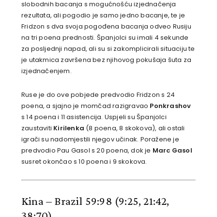
slobodnih bacanja s mogućnošću izjednačenja
rezultata, ali pogodio je samo jedno bacanje, te je
Fridzon s dva svoja pogođena bacanja odveo Rusiju
na tri poena prednosti. Španjolci su imali 4 sekunde
za posljednji napad, ali su si zakomplicirali situaciju te
je utakmica završena bez njihovog pokušaja šuta za
izjednačenjem.
Ruse je do ove pobjede predvodio Fridzon s 24
poena, a sjajno je momčad razigravao
Ponkrashov
s 14 poena i 11 asistencija. Uspjeli su Španjolci
zaustaviti
Kirilenka
(8 poena, 8 skokova), ali ostali
igrači su nadomjestili njegov učinak. Poražene je
predvodio Pau Gasol s 20 poena, dok je
Marc Gasol
susret okončao s 10 poena i 9 skokova.
Kina – Brazil 59:98
(9:25, 21:42,
38:70)