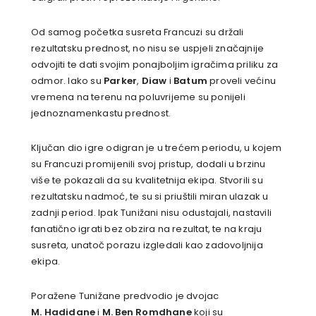
Od samog početka susreta Francuzi su držali
rezultatsku prednost, no nisu se uspjeli značajnije
odvojiti te dati svojim ponajboljim igračima priliku za
odmor. Iako su
Parker
,
Diaw
i
Batum
proveli većinu
vremena na terenu na poluvrijeme su ponijeli
jednoznamenkastu prednost.
Ključan dio igre odigran je u trećem periodu, u kojem
su Francuzi promijenili svoj pristup, dodali u brzinu
više te pokazali da su kvalitetnija ekipa. Stvorili su
rezultatsku nadmoć, te su si priuštili miran ulazak u
zadnji period. Ipak Tunižani nisu odustajali, nastavili
fanatično igrati bez obzira na rezultat, te na kraju
susreta, unatoč porazu izgledali kao zadovoljnija
ekipa.
Poražene Tunižane predvodio je dvojac
M. Hadidane
i
M. Ben Romdhane
koji su