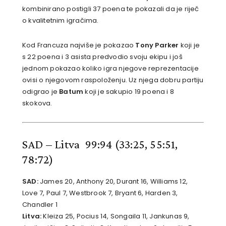
kombinirano postigli 37 poena te pokazali da je riječ
o kvalitetnim igračima.
Kod Francuza najviše je pokazao
Tony Parker
koji je
s 22 poena i 3 asista predvodio svoju ekipu i još
jednom pokazao koliko igra njegove reprezentacije
ovisi o njegovom raspoloženju. Uz njega dobru partiju
odigrao je
Batum
koji je sakupio 19 poena i 8
skokova.
SAD – Litva 99:94
(33:25, 55:51,
78:72)
SAD:
James 20, Anthony 20, Durant 16, Williams 12,
Love 7, Paul 7, Westbrook 7, Bryant 6, Harden 3,
Chandler 1
Litva:
Kleiza 25, Pocius 14, Songaila 11, Jankunas 9,