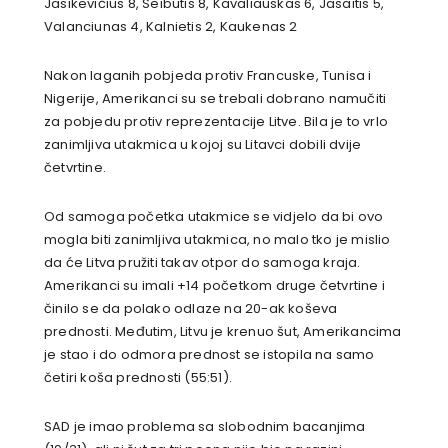
Jasikevičius 8, Seibutis 8, Kavaliauskas 6, Jasaitis 5,
Valanciunas 4, Kalnietis 2, Kaukenas 2
Nakon laganih pobjeda protiv Francuske, Tunisa i
Nigerije, Amerikanci su se trebali dobrano namučiti
za pobjedu protiv reprezentacije Litve. Bila je to vrlo
zanimljiva utakmica u kojoj su Litavci dobili dvije
četvrtine.
Od samoga početka utakmice se vidjelo da bi ovo
mogla biti zanimljiva utakmica, no malo tko je mislio
da će Litva pružiti takav otpor do samoga kraja.
Amerikanci su imali +14 početkom druge četvrtine i
činilo se da polako odlaze na 20-ak koševa
prednosti. Međutim, Litvu je krenuo šut, Amerikancima
je stao i do odmora prednost se istopila na samo
četiri koša prednosti (55:51).
SAD je imao problema sa slobodnim bacanjima