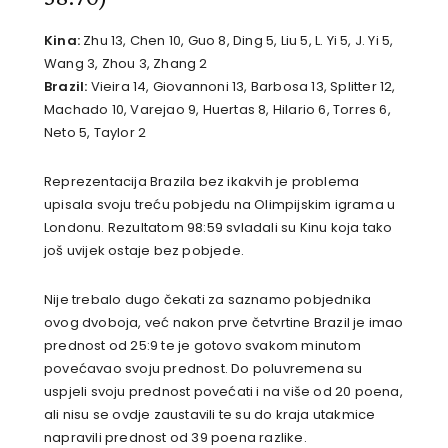
Kina:
Zhu 13, Chen 10, Guo 8, Ding 5, Liu 5, L. Yi 5, J. Yi 5,
Wang 3, Zhou 3, Zhang 2
Brazil:
Vieira 14, Giovannoni 13, Barbosa 13, Splitter 12,
Machado 10, Varejao 9, Huertas 8, Hilario 6, Torres 6,
Neto 5, Taylor 2
Reprezentacija Brazila bez ikakvih je problema
upisala svoju treću pobjedu na Olimpijskim igrama u
Londonu. Rezultatom 98:59 svladali su Kinu koja tako
još uvijek ostaje bez pobjede.
Nije trebalo dugo čekati za saznamo pobjednika
ovog dvoboja, već nakon prve četvrtine Brazil je imao
prednost od 25:9 te je gotovo svakom minutom
povećavao svoju prednost. Do poluvremena su
uspjeli svoju prednost povećati i na više od 20 poena,
ali nisu se ovdje zaustavili te su do kraja utakmice
napravili prednost od 39 poena razlike.