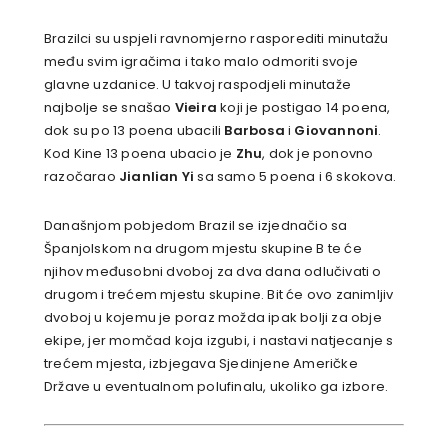
Brazilci su uspjeli ravnomjerno rasporediti minutažu
među svim igračima i tako malo odmoriti svoje
glavne uzdanice. U takvoj raspodjeli minutaže
najbolje se snašao
Vieira
koji je postigao 14 poena,
dok su po 13 poena ubacili
Barbosa
i
Giovannoni
.
Kod Kine 13 poena ubacio je
Zhu
, dok je ponovno
razočarao
Jianlian Yi
sa samo 5 poena i 6 skokova.
Današnjom pobjedom Brazil se izjednačio sa
Španjolskom na drugom mjestu skupine B te će
njihov međusobni dvoboj za dva dana odlučivati o
drugom i trećem mjestu skupine. Bit će ovo zanimljiv
dvoboj u kojemu je poraz možda ipak bolji za obje
ekipe, jer momčad koja izgubi, i nastavi natjecanje s
trećem mjesta, izbjegava Sjedinjene Američke
Države u eventualnom polufinalu, ukoliko ga izbore.