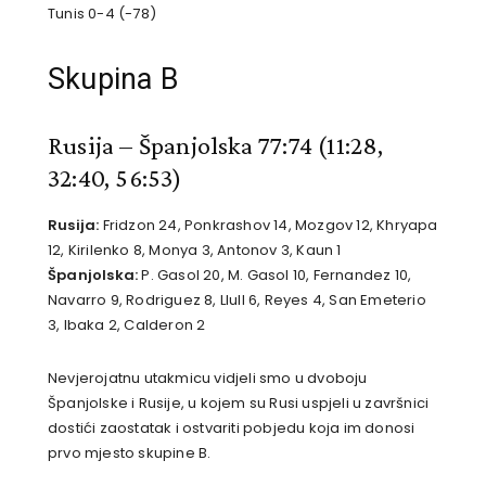
Tunis 0-4 (-78)
Skupina B
Rusija – Španjolska 77:74
(11:28,
32:40, 56:53)
Rusija:
Fridzon 24, Ponkrashov 14, Mozgov 12, Khryapa
12, Kirilenko 8, Monya 3, Antonov 3, Kaun 1
Španjolska:
P. Gasol 20, M. Gasol 10, Fernandez 10,
Navarro 9, Rodriguez 8, Llull 6, Reyes 4, San Emeterio
3, Ibaka 2, Calderon 2
Nevjerojatnu utakmicu vidjeli smo u dvoboju
Španjolske i Rusije, u kojem su Rusi uspjeli u završnici
dostići zaostatak i ostvariti pobjedu koja im donosi
prvo mjesto skupine B.