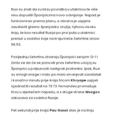
Rusi su znali da su blizu povratka u utakmicu te više
nisu dopustili Španjolcima novo odvajanje. Napad je
funkcionirao prema planu, a obrana je uspjela
zaustaviti glavno španjolsko oružje, njihovu visoku
liniju, te kao rezultat Rusija po prvi puta u utakmici
prelazi u vodstvo koje na kraju treće četvrtine iznosi
56:53.
Posljednju četvrtinu otvaraju Španjolci serijom 12-1 i
činilo se da će se ponoviti prva četvrtina u kojoj su
Španjolci u potpunosti nadigrali protivnika. Ipak, Rusi
su smogli snage i malo po malo smanjivali zaostatak
i konačno minutu prije kraja tricom
Khryape
uspjeli
izjednačiti rezultat na 73:73. Fernandez promašuje
tricu u sljedećem napadu, a s druge strane
Mozgov
zakucava za vodstvo Rusije.
Pet sekundi prije kraja
Pau Gasol
stao je na liniju