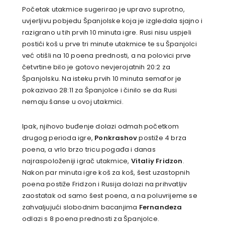
Početak utakmice sugerirao je upravo suprotno,
uvjerljivu pobjedu Španjolske koja je izgledala sjajno i
razigrano u tih prvih 10 minuta igre. Rusi nisu uspjeli
postići koš u prve tri minute utakmice te su Španjolci
već otišli na 10 poena prednosti, a na polovici prve
četvrtine bilo je gotovo nevjerojatnih 20:2 za
Španjolsku. Na isteku prvih 10 minuta semafor je
pokazivao 28:11 za Španjolce i činilo se da Rusi
nemaju šanse u ovoj utakmici.
Ipak, njihovo buđenje dolazi odmah početkom
drugog perioda igre,
Ponkrashov
postiže 4 brza
poena, a vrlo brzo tricu pogađa i danas
najraspoloženiji igrač utakmice,
Vitaliy Fridzon
.
Nakon par minuta igre koš za koš, šest uzastopnih
poena postiže Fridzon i Rusija dolazi na prihvatljiv
zaostatak od samo šest poena, a na poluvrijeme se
zahvaljujući slobodnim bacanjima
Fernandeza
odlazi s 8 poena prednosti za Španjolce.