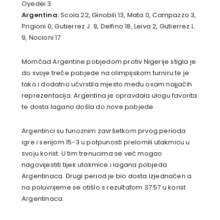
Oyedei 3
Argentina:
Scola 22, Ginobili 13, Mata 0, Campazzo 3,
Prigioni 0, Gutierrez J. 9, Delfino 18, Leiva 2, Gutierrez L.
9, Nocioni 17
Momčad Argentine pobjedom protiv Nigerije stigla je
do svoje treće pobjede na olimpijskom turniru te je
tako i dodatno učvrstila mjesto među osam najjačih
reprezentacija. Argentina je opravdala ulogu favorita
te dosta lagano došla do nove pobjede.
Argentinci su furioznim završetkom prvog perioda
igre i serijom 15-3 u potpunosti prelomili utakmicu u
svoju korist. U tim trenucima se već mogao
nagovijestiti tijek utakmice i lagana pobjeda
Argentinaca. Drugi period je bio dosta izjednačen a
na poluvrijeme se otišlo s rezultatom 37:57 u korist
Argentinaca.