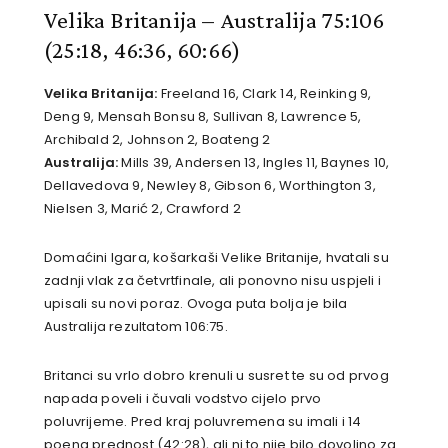
Velika Britanija – Australija 75:106
(25:18, 46:36, 60:66)
Velika Britanija:
Freeland 16, Clark 14, Reinking 9,
Deng 9, Mensah Bonsu 8, Sullivan 8, Lawrence 5,
Archibald 2, Johnson 2, Boateng 2
Australija:
Mills 39, Andersen 13, Ingles 11, Baynes 10,
Dellavedova 9, Newley 8, Gibson 6, Worthington 3,
Nielsen 3, Marić 2, Crawford 2
Domaćini Igara, košarkaši Velike Britanije, hvatali su
zadnji vlak za četvrtfinale, ali ponovno nisu uspjeli i
upisali su novi poraz. Ovoga puta bolja je bila
Australija rezultatom 106:75.
Britanci su vrlo dobro krenuli u susret te su od prvog
napada poveli i čuvali vodstvo cijelo prvo
poluvrijeme. Pred kraj poluvremena su imali i 14
poena prednost (42:28), ali ni to nije bilo dovoljno za