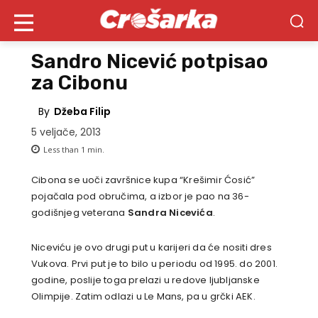
Sandro Nicević potpisao
za Cibonu
By
Džeba Filip
5 veljače, 2013
Less than 1
min.
Cibona se uoči završnice kupa “Krešimir Ćosić”
pojačala pod obručima, a izbor je pao na 36-
godišnjeg veterana
Sandra Nicevića
.
Niceviću je ovo drugi put u karijeri da će nositi dres
Vukova. Prvi put je to bilo u periodu od 1995. do 2001.
godine, poslije toga prelazi u redove ljubljanske
Olimpije. Zatim odlazi u Le Mans, pa u grčki AEK.