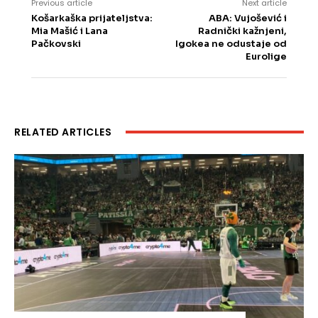
Previous article
Next article
Košarkaška prijateljstva:
ABA: Vujošević i
Mia Mašić i Lana
Radnički kažnjeni,
Pačkovski
Igokea ne odustaje od
Eurolige
RELATED ARTICLES