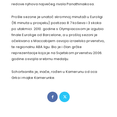
redove njihova najvećeg rivala Panathinaikosa.
Prošle sezone je unatoč skromnoj minutaži u Euroligi
(16 minuta u prosjeku) postizao 8.7 koševa i 3 skoka
po utakmici. 2010. godine s Olympiacosom je izgubio
finale Eurolige od Barcelone, a u prošloj sezoni je
očekivano s Maccabijem osvojio izraelsko prvenstvo,
te regionalnu ABA ligu. Bio je i član grčke
reprezentacije koja je na Svjetskom prvenstvu 2006.
godine osvojila srebrnu medalju.
Schortsanitis je, inače, rođen u Kamerunu od oca
Grka i majke Kamerunke.