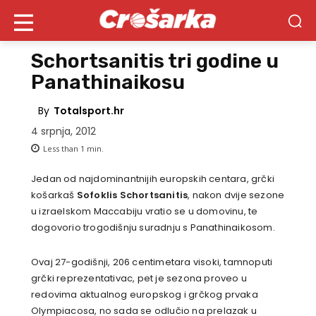
Schortsanitis tri godine u
Panathinaikosu
By
Totalsport.hr
4 srpnja, 2012
Less than 1
min.
Jedan od najdominantnijih europskih centara, grčki
košarkaš
Sofoklis Schortsanitis
, nakon dvije sezone
u izraelskom Maccabiju vratio se u domovinu, te
dogovorio trogodišnju suradnju s Panathinaikosom.
Ovaj 27-godišnji, 206 centimetara visoki, tamnoputi
grčki reprezentativac, pet je sezona proveo u
redovima aktualnog europskog i grčkog prvaka
Olympiacosa, no sada se odlučio na prelazak u