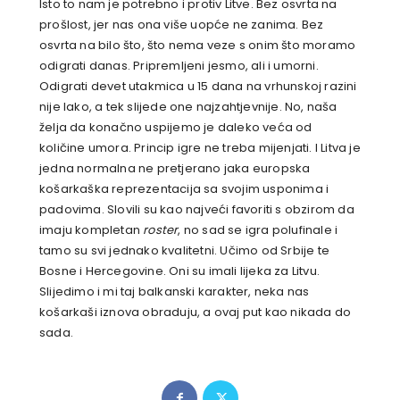
Isto to nam je potrebno i protiv Litve. Bez osvrta na
prošlost, jer nas ona više uopće ne zanima. Bez
osvrta na bilo što, što nema veze s onim što moramo
odigrati danas. Pripremljeni jesmo, ali i umorni.
Odigrati devet utakmica u 15 dana na vrhunskoj razini
nije lako, a tek slijede one najzahtjevnije. No, naša
želja da konačno uspijemo je daleko veća od
količine umora. Princip igre ne treba mijenjati. I Litva je
jedna normalna ne pretjerano jaka europska
košarkaška reprezentacija sa svojim usponima i
padovima. Slovili su kao najveći favoriti s obzirom da
imaju kompletan
roster
, no sad se igra polufinale i
tamo su svi jednako kvalitetni. Učimo od Srbije te
Bosne i Hercegovine. Oni su imali lijeka za Litvu.
Slijedimo i mi taj balkanski karakter, neka nas
košarkaši iznova obraduju, a ovaj put kao nikada do
sada.