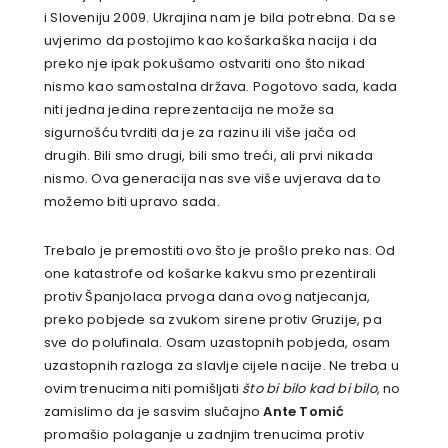
i Sloveniju 2009. Ukrajina nam je bila potrebna. Da se
uvjerimo da postojimo kao košarkaška nacija i da
preko nje ipak pokušamo ostvariti ono što nikad
nismo kao samostalna država. Pogotovo sada, kada
niti jedna jedina reprezentacija ne može sa
sigurnošću tvrditi da je za razinu ili više jača od
drugih. Bili smo drugi, bili smo treći, ali prvi nikada
nismo. Ova generacija nas sve više uvjerava da to
možemo biti upravo sada.
Trebalo je premostiti ovo što je prošlo preko nas. Od
one katastrofe od košarke kakvu smo prezentirali
protiv Španjolaca prvoga dana ovog natjecanja,
preko pobjede sa zvukom sirene protiv Gruzije, pa
sve do polufinala. Osam uzastopnih pobjeda, osam
uzastopnih razloga za slavlje cijele nacije. Ne treba u
ovim trenucima niti pomišljati
što bi bilo kad bi bilo
, no
zamislimo da je sasvim slučajno
Ante Tomić
promašio polaganje u zadnjim trenucima protiv