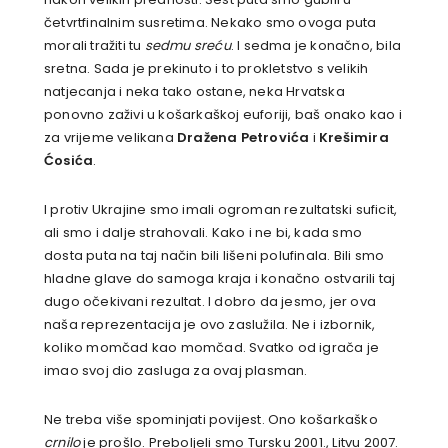
četvrtfinalnim susretima. Nekako smo ovoga puta
morali tražiti tu
sedmu sreću
. I sedma je konačno, bila
sretna. Sada je prekinuto i to prokletstvo s velikih
natjecanja i neka tako ostane, neka Hrvatska
ponovno zaživi u košarkaškoj euforiji, baš onako kao i
za vrijeme velikana
Dražena Petrovića
i
Krešimira
Ćosića
.
I protiv Ukrajine smo imali ogroman rezultatski suficit,
ali smo i dalje strahovali. Kako i ne bi, kada smo
dosta puta na taj način bili lišeni polufinala. Bili smo
hladne glave do samoga kraja i konačno ostvarili taj
dugo očekivani rezultat. I dobro da jesmo, jer ova
naša reprezentacija je ovo zaslužila. Ne i izbornik,
koliko momčad kao momčad. Svatko od igrača je
imao svoj dio zasluga za ovaj plasman.
Ne treba više spominjati povijest. Ono košarkaško
crnilo
je prošlo. Preboljeli smo Tursku 2001., Litvu 2007.