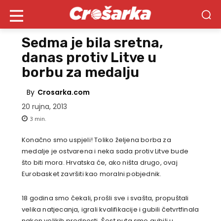
Sedma je bila sretna,
danas protiv Litve u
borbu za medalju
By
Crosarka.com
20 rujna, 2013
3
min.
Konačno smo uspjeli! Toliko željena borba za
medalje je ostvarena i neka sada protiv Litve bude
što biti mora. Hrvatska će, ako ništa drugo, ovaj
Eurobasket završiti kao moralni pobjednik.
18 godina smo čekali, prošli sve i svašta, propuštali
velika natjecanja, igrali kvalifikacije i gubili četvrtfinala
nakon velikih prednosti. Šest puta smo gubili u