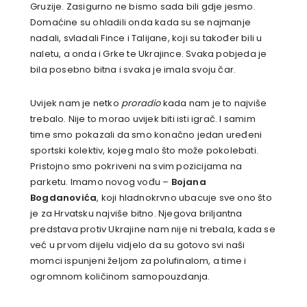
Gruzije. Zasigurno ne bismo sada bili gdje jesmo.
Domaćine su ohladili onda kada su se najmanje
nadali, svladali Fince i Talijane, koji su također bili u
naletu, a onda i Grke te Ukrajince. Svaka pobjeda je
bila posebno bitna i svaka je imala svoju čar.
Uvijek nam je netko
proradio
kada nam je to najviše
trebalo. Nije to morao uvijek biti isti igrač. I samim
time smo pokazali da smo konačno jedan uređeni
sportski kolektiv, kojeg malo što može pokolebati.
Pristojno smo pokriveni na svim pozicijama na
parketu. Imamo novog vođu –
Bojana
Bogdanovića
, koji hladnokrvno ubacuje sve ono što
je za Hrvatsku najviše bitno. Njegova briljantna
predstava protiv Ukrajine nam nije ni trebala, kada se
već u prvom dijelu vidjelo da su gotovo svi naši
momci ispunjeni željom za polufinalom, a time i
ogromnom količinom samopouzdanja.