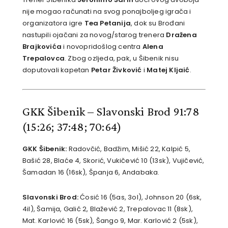
nije mogao računati na svog ponajboljeg igrača i
organizatora igre
Tea Petanija
, dok su Brođani
nastupili ojačani za novog/starog trenera
Dražena
Brajkovića
i novopridošlog centra
Alena
Trepalovca
. Zbog ozljeda, pak, u Šibenik nisu
doputovali kapetan
Petar Živković
i
Matej Kljaić
.
GKK Šibenik – Slavonski Brod 91:78
(15:26; 37:48; 70:64)
GKK Šibenik:
Radovčić, Badžim, Mišić 22, Kalpić 5,
Bašić 28, Blaće 4, Skorić, Vukičević 10 (13sk), Vujičević,
Šamadan 16 (16sk), Španja 6, Andabaka.
Slavonski Brod:
Ćosić 16 (5as, 3ol), Johnson 20 (6sk,
4il), Šamija, Galić 2, Blažević 2, Trepalovac 11 (8sk),
Mat. Karlović 16 (5sk), Šango 9, Mar. Karlović 2 (5sk),