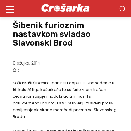
Šibenik furioznim
nastavkom svladao
Slavonski Brod
8 ožujka, 2014
3
min.
Košarkaši Šibenika ipak nisu dopustili iznenađenje u
16. kolu A1 lige košarkaša te su furioznom trećom
četvrtinom uspjeli nadoknaditi minus 11 s
poluvremena i na kraju s 91:78 uvjerljivo slaviti protiv
posljednjeplasirane momčadi prvenstva Slavonskog
Broda.
Trener Šibenika
Jeronimo Šarin
uoči ovog dvoboja