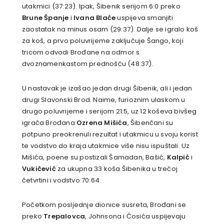
utakmici (37:23). Ipak, Šibenik serijom 6:0 preko
Brune Španje
i
Ivana Blaće
uspijeva smanjiti
zaostatak na minus osam (29:37). Dalje se igralo koš
za koš, a prvo poluvrijeme zaključuje Šango, koji
tricom odvodi Brođane na odmor s
dvoznamenkastom prednošću (48:37).
U nastavak je izašao jedan drugi Šibenik, ali i jedan
drugi Slavonski Brod. Naime, furioznim ulaskom u
drugo poluvrijeme i serijom 21:5, uz 12 koševa bivšeg
igrača Brođana
Ozrena Mišića
, Šibenčani su
potpuno preokrenuli rezultat i utakmicu u svoju korist
te vodstvo do kraja utakmice više nisu ispuštali. Uz
Mišića, poene su postizali Šamadan, Bašić,
Kalpić
i
Vukičević
za ukupna 33 koša Šibenika u trećoj
četvrtini i vodstvo 70:64.
Početkom posljednje dionice susreta, Brođani se
preko
Trepalovca
, Johnsona i Ćosića uspijevaju