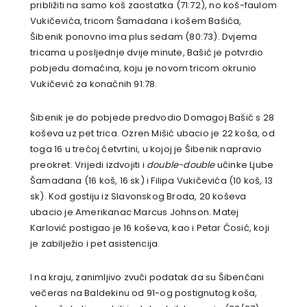
približiti na samo koš zaostatka (71:72), no koš-faulom
Vukičevića, tricom Šamadana i košem Bašića,
Šibenik ponovno ima plus sedam (80:73). Dvjema
tricama u posljednje dvije minute, Bašić je potvrdio
pobjedu domaćina, koju je novom tricom okrunio
Vukičević za konačnih 91:78.
Šibenik je do pobjede predvodio Domagoj Bašić s 28
koševa uz pet trica. Ozren Mišić ubacio je 22 koša, od
toga 16 u trećoj četvrtini, u kojoj je Šibenik napravio
preokret. Vrijedi izdvojiti i
double-double
učinke Ljube
Šamadana (16 koš, 16 sk) i Filipa Vukičevića (10 koš, 13
sk). Kod gostiju iz Slavonskog Broda, 20 koševa
ubacio je Amerikanac Marcus Johnson. Matej
Karlović postigao je 16 koševa, kao i Petar Ćosić, koji
je zabilježio i pet asistencija.
I na kraju, zanimljivo zvuči podatak da su Šibenčani
večeras na Baldekinu od 91-og postignutog koša,