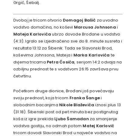
Grgić, Šebalj.
Dvoboj je tricom otvorio
Domagoj Bašić
za uvodno
vodstvo domaćina, no koševi
Marcusa Johnsona
i
Mateja Karlovića
ubrzo dovode Brođane u vodstvo
(4:3). Igralo se izjednačeno sve do 8. minute susreta i
rezultata 13:12 za Šibenik. Tada se Slavonski Brod,
koševima Johnsona, Mateja i
Marka Karlovića
te
dvjema tricama
Petra Ćosića
, serijom 14:2 odvaja na
ozbiljnu prednost te s vodstvom 26:15 završava prvu
četvrtinu.
Početkom druge dionice, Brođani još povećavaju
svoju prednost, koja tricom
Franka Šange
i
slobodnim bacanjima
Nikole Blaževića
iznosi plus 13
(31:18). Šibenski post od pet minuta bez postignutog
koša iz igre prekida
Ljubo Šamadan
za smanjenje
vodstva gostiju, no odmah potom
Matej Karlović
tricom dovodi Slavonski Brod u najveće vodstvo na