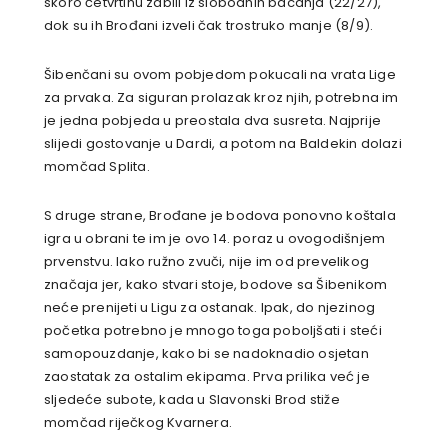
skoro četvrtinu zabili iz slobodnih bacanja (22/27),
dok su ih Brođani izveli čak trostruko manje (8/9).
Šibenčani su ovom pobjedom pokucali na vrata Lige
za prvaka. Za siguran prolazak kroz njih, potrebna im
je jedna pobjeda u preostala dva susreta. Najprije
slijedi gostovanje u Dardi, a potom na Baldekin dolazi
momčad Splita.
S druge strane, Brođane je bodova ponovno koštala
igra u obrani te im je ovo 14. poraz u ovogodišnjem
prvenstvu. Iako ružno zvuči, nije im od prevelikog
značaja jer, kako stvari stoje, bodove sa Šibenikom
neće prenijeti u Ligu za ostanak. Ipak, do njezinog
početka potrebno je mnogo toga poboljšati i steći
samopouzdanje, kako bi se nadoknadio osjetan
zaostatak za ostalim ekipama. Prva prilika već je
sljedeće subote, kada u Slavonski Brod stiže
momčad riječkog Kvarnera.