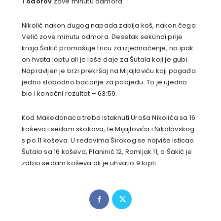
Todorov
zove minutu odmora.
Nikolić nakon dugog napada zabija koš, nakon čega
Velić zove minutu odmora. Desetak sekundi prije
kraja Šakić promašuje tricu za izjednačenje, no ipak
on hvata loptu ali je loše daje za Šutala koji je gubi.
Napravljen je brzi prekršaj na Mijajloviću koji pogađa
jedno slobodno bacanje za pobjedu. To je ujedno
bio i konačni rezultat – 63:59.
Kod Makedonaca treba istaknuti Uroša Nikolića sa 16
koševa i sedam skokova, te Mijajlovića i Nikolovskog
s po 11 koševa. U redovima Širokog se najviše isticao
Šutalo sa 16 koševa, Planinić 12, Ramljak 11, a Šakić je
zabio sedam koševa ali je uhvatio 9 lopti.