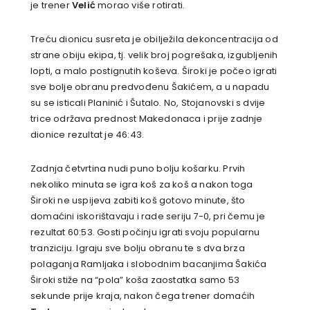
je trener
Velić
morao više rotirati.
Treću dionicu susreta je obilježila dekoncentracija od
strane obiju ekipa, tj. velik broj pogrešaka, izgubljenih
lopti, a malo postignutih koševa. Široki je počeo igrati
sve bolje obranu predvođenu Šakićem, a u napadu
su se isticali Planinić i Šutalo. No, Stojanovski s dvije
trice održava prednost Makedonaca i prije zadnje
dionice rezultat je 46:43.
Zadnja četvrtina nudi puno bolju košarku. Prvih
nekoliko minuta se igra koš za koš a nakon toga
Široki ne uspijeva zabiti koš gotovo minute, što
domaćini iskorištavaju i rade seriju 7-0, pri čemu je
rezultat 60:53. Gosti počinju igrati svoju popularnu
tranziciju. Igraju sve bolju obranu te s dva brza
polaganja Ramljaka i slobodnim bacanjima Šakića
Široki stiže na “pola” koša zaostatka samo 53
sekunde prije kraja, nakon čega trener domaćih