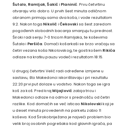
Šutalo
,
Ramljak
,
Šakić
i
Planinić
. Prvu četvrtinu
otvaraju vrlo dobro. U prvih šest minuta odličnom
obranom primaju samo dva koša, i vode rezultatom
9:2. Nakon toga
Nikolić
i
Čekovski
sa šest zaredom
pogođenih slobodnih bacanja smanjuju tu prednost.
Široki radi seriju 7-0 tricom Ramljaka, te koševima
Šutala i
Peršića
. Domaći košarkaši se brzo vraćaju sa
četiri vezana koša Nikolovskog, te gosti košem
Rikića
odlaze na kratku pauzu vodeći rezultatom 18:15.
U drugoj četvrtini Velić radi određene izmjene u
sastavu, što Makedonci iskorištavaju i pri rezultatu
22:20 prvi put dolaze u vodstvo. Nakon toga se igra
koš za koš. Pred kraj
Mijajlović
zabija tricu i
Makedonci odlaze na odmor s prednošću od četiri
razlike. Kod domaćih se već isticao
Nikolovski
koji je
u deset minuta provedenih na parketu zabio 11
koševa. Kod Širokobriježana je najveći problem bio
velik broj osobnih pogrešaka kod glavnih igrača, pa