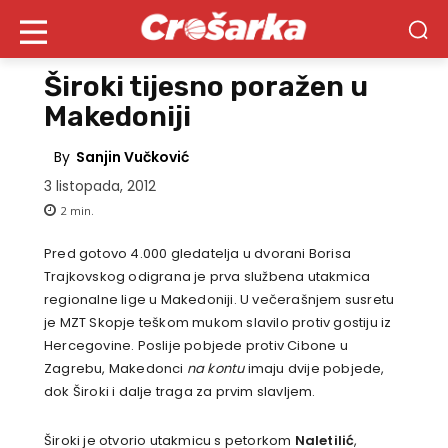
Široki tijesno poražen u
Makedoniji
By
Sanjin Vučković
3 listopada, 2012
2
min.
Pred gotovo 4.000 gledatelja u dvorani Borisa
Trajkovskog odigrana je prva službena utakmica
regionalne lige u Makedoniji. U večerašnjem susretu
je MZT Skopje teškom mukom slavilo protiv gostiju iz
Hercegovine. Poslije pobjede protiv Cibone u
Zagrebu, Makedonci
na kontu
imaju dvije pobjede,
dok Široki i dalje traga za prvim slavljem.
Široki je otvorio utakmicu s petorkom
Naletilić
,