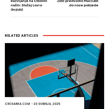
Razvijanje na Cibonin
Žižić predvodio Maccabi
način: Slučaj Lovro
do nove pobjede
Gnjidić
RELATED ARTICLES
CROSARKA.COM
-
20 SVIBNJA, 2025