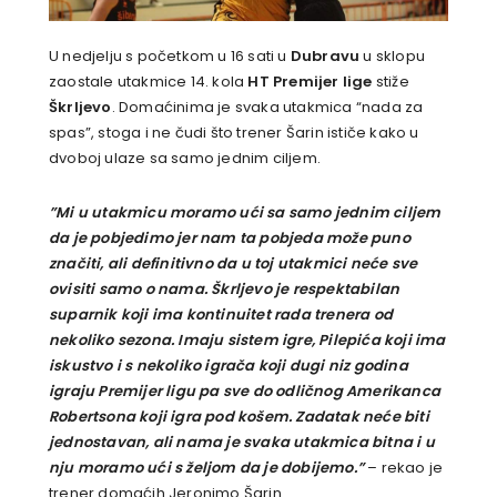
U nedjelju s početkom u 16 sati u
Dubravu
u sklopu
zaostale utakmice 14. kola
HT Premijer lige
stiže
Škrljevo
. Domaćinima je svaka utakmica “nada za
spas”, stoga i ne čudi što trener Šarin ističe kako u
dvoboj ulaze sa samo jednim ciljem.
”Mi u utakmicu moramo ući sa samo jednim ciljem
da je pobjedimo jer nam ta pobjeda može puno
značiti, ali definitivno da u toj utakmici neće sve
ovisiti samo o nama. Škrljevo je respektabilan
suparnik koji ima kontinuitet rada trenera od
nekoliko sezona. Imaju sistem igre, Pilepića koji ima
iskustvo i s nekoliko igrača koji dugi niz godina
igraju Premijer ligu pa sve do odličnog Amerikanca
Robertsona koji igra pod košem. Zadatak neće biti
jednostavan, ali nama je svaka utakmica bitna i u
nju moramo ući s željom da je dobijemo.”
– rekao je
trener domaćih Jeronimo Šarin.