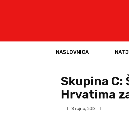
NASLOVNICA
NATJ
Skupina C: Š
Hrvatima za
8 rujna, 2013