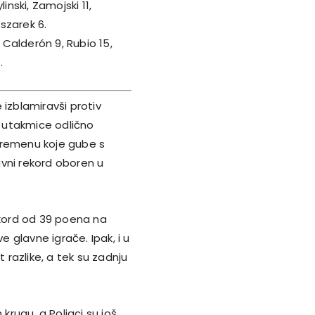
inski, Zamojski 11,
oszarek 6.
, Calderón 9, Rubio 15,
.
 izblamiravši protiv
o utakmice odlično
luvremenu koje gube s
lavni rekord oboren u
ekord od 39 poena na
e glavne igrače. Ipak, i u
 razlike, a tek su zadnju
rugu, a Poljaci su još