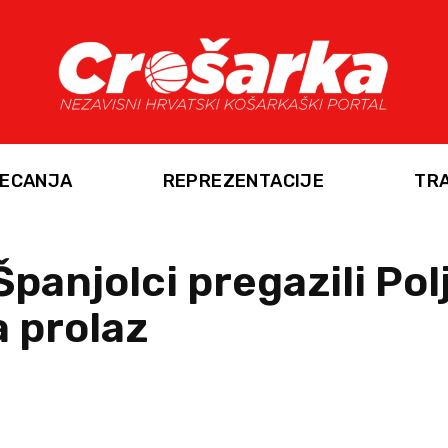
ECANJA
REPREZENTACIJE
TR
panjolci pregazili Pol
 prolaz