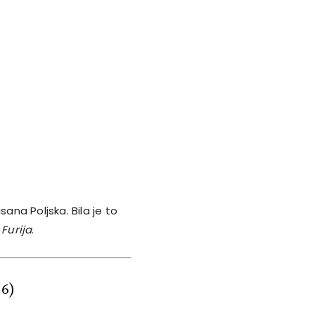
ana Poljska. Bila je to
e
Furija
.
76)