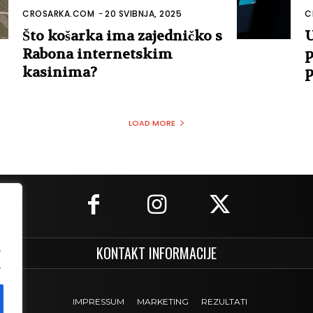
CROSARKA.COM
-
20 SVIBNJA, 2025
C
Što košarka ima zajedničko s
U
Rabona internetskim
p
kasinima?
p
LOAD MORE
.
KONTAKT INFORMACIJE
.
IMPRESSUM
MARKETING
REZULTATI