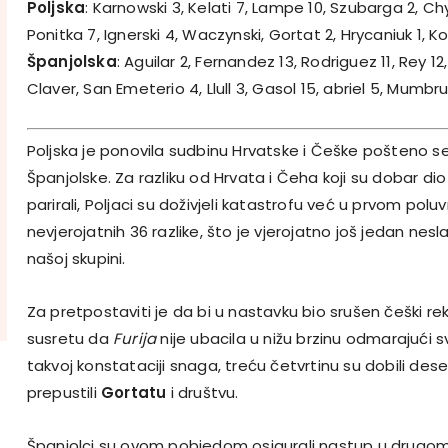
Poljska
: Karnowski 3, Kelati 7, Lampe 10, Szubarga 2, Chyl
Ponitka 7, Ignerski 4, Waczynski, Gortat 2, Hrycaniuk 1, K
Španjolska
: Aguilar 2, Fernandez 13, Rodriguez 11, Rey 12
Claver, San Emeterio 4, Llull 3, Gasol 15, abriel 5, Mumbru
Poljska je ponovila sudbinu Hrvatske i Češke pošteno se
Španjolske. Za razliku od Hrvata i Čeha koji su dobar di
parirali, Poljaci su doživjeli katastrofu već u prvom po
nevjerojatnih 36 razlike, što je vjerojatno još jedan nes
našoj skupini.
Za pretpostaviti je da bi u nastavku bio srušen češki r
susretu da
Furija
nije ubacila u nižu brzinu odmarajući sv
takvoj konstataciji snaga, treću četvrtinu su dobili deset
prepustili
Gortatu
i društvu.
Španjolci su ovom pobjedom osigurali nastup u drugom k