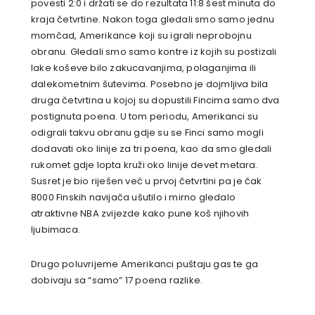
povesti 2:0 i držati se do rezultata 11:8 šest minuta do
kraja četvrtine. Nakon toga gledali smo samo jednu
momčad, Amerikance koji su igrali neprobojnu
obranu. Gledali smo samo kontre iz kojih su postizali
lake koševe bilo zakucavanjima, polaganjima ili
dalekometnim šutevima. Posebno je dojmljiva bila
druga četvrtina u kojoj su dopustili Fincima samo dva
postignuta poena. U tom periodu, Amerikanci su
odigrali takvu obranu gdje su se Finci samo mogli
dodavati oko linije za tri poena, kao da smo gledali
rukomet gdje lopta kruži oko linije devet metara.
Susret je bio riješen već u prvoj četvrtini pa je čak
8000 Finskih navijača ušutilo i mirno gledalo
atraktivne NBA zvijezde kako pune koš njihovih
ljubimaca.
Drugo poluvrijeme Amerikanci puštaju gas te ga
dobivaju sa “samo” 17 poena razlike.