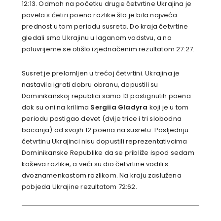
12:13. Odmah na početku druge četvrtine Ukrajina je
povela s četiri poena razlike što je bila najveća
prednost u tom periodu susreta. Do kraja četvrtine
gledali smo Ukrajinu u laganom vodstvu, a na
poluvrijeme se otišlo izjednačenim rezultatom 27:27.
Susret je prelomljen u trećoj četvrtini. Ukrajina je
nastavila igrati dobru obranu, dopustili su
Dominikanskoj republici samo 13 postignutih poena
dok su oni na krilima
Sergiia Gladyra
koji je u tom
periodu postigao devet (dvije trice i tri slobodna
bacanja) od svojih 12 poena na susretu. Posljednju
četvrtinu Ukrajinci nisu dopustili reprezentativcima
Dominikanske Republike da se približe ispod sedam
koševa razlike, a veći su dio četvrtine vodili s
dvoznamenkastom razlikom. Na kraju zaslužena
pobjeda Ukrajine rezultatom 72:62.