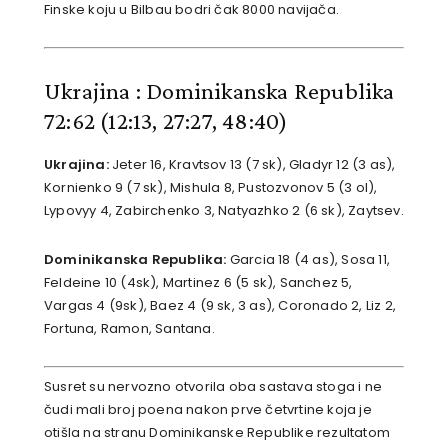
Finske koju u Bilbau bodri čak 8000 navijača.
Ukrajina : Dominikanska Republika
72:62 (12:13, 27:27, 48:40)
Ukrajina:
Jeter 16, Kravtsov 13 (7 sk), Gladyr 12 (3 as),
Kornienko 9 (7 sk), Mishula 8, Pustozvonov 5 (3 ol),
Lypovyy 4, Zabirchenko 3, Natyazhko 2 (6 sk), Zaytsev.
Dominikanska Republika:
Garcia 18 (4 as), Sosa 11,
Feldeine 10 (4sk), Martinez 6 (5 sk), Sanchez 5,
Vargas 4 (9sk), Baez 4 (9 sk, 3 as), Coronado 2, Liz 2,
Fortuna, Ramon, Santana.
Susret su nervozno otvorila oba sastava stoga i ne
čudi mali broj poena nakon prve četvrtine koja je
otišla na stranu Dominikanske Republike rezultatom