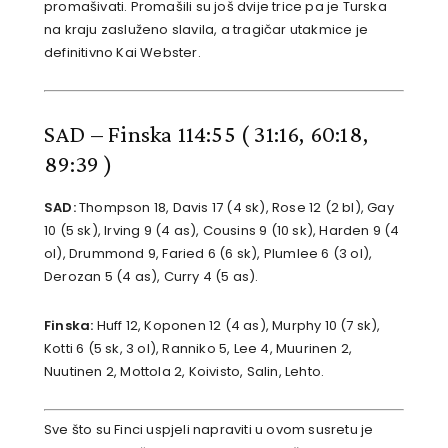
promašivati. Promašili su još dvije trice pa je Turska
na kraju zasluženo slavila, a tragičar utakmice je
definitivno Kai Webster.
SAD – Finska 114:55 ( 31:16, 60:18,
89:39 )
SAD:
Thompson 18, Davis 17 (4 sk), Rose 12 (2 bl), Gay
10 (5 sk), Irving 9 (4 as), Cousins 9 (10 sk), Harden 9 (4
ol), Drummond 9, Faried 6 (6 sk), Plumlee 6 (3 ol),
Derozan 5 (4 as), Curry 4 (5 as).
Finska:
Huff 12, Koponen 12 (4 as), Murphy 10 (7 sk),
Kotti 6 (5 sk, 3 ol), Ranniko 5, Lee 4, Muurinen 2,
Nuutinen 2, Mottola 2, Koivisto, Salin, Lehto.
Sve što su Finci uspjeli napraviti u ovom susretu je