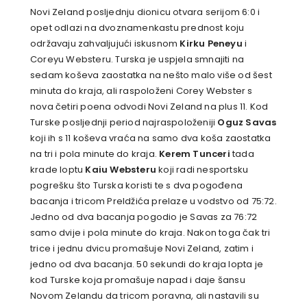
Novi Zeland posljednju dionicu otvara serijom 6:0 i
opet odlazi na dvoznamenkastu prednost koju
održavaju zahvaljujući iskusnom
Kirku Peneyu
i
Coreyu Websteru. Turska je uspjela smnajiti na
sedam koševa zaostatka na nešto malo više od šest
minuta do kraja, ali raspoloženi Corey Webster s
nova četiri poena odvodi Novi Zeland na plus 11. Kod
Turske posljednji period najraspoloženiji
Oguz Savas
koji ih s 11 koševa vraća na samo dva koša zaostatka
na tri i pola minute do kraja.
Kerem Tunceri
tada
krade loptu
Kaiu Websteru
koji radi nesportsku
pogrešku što Turska koristi te s dva pogođena
bacanja i tricom Preldžića prelaze u vodstvo od 75:72.
Jedno od dva bacanja pogodio je Savas za 76:72
samo dvije i pola minute do kraja. Nakon toga čak tri
trice i jednu dvicu promašuje Novi Zeland, zatim i
jedno od dva bacanja. 50 sekundi do kraja lopta je
kod Turske koja promašuje napad i daje šansu
Novom Zelandu da tricom poravna, ali nastavili su