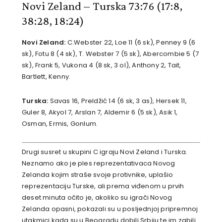
Novi Zeland – Turska 73:76 (17:8,
38:28, 18:24)
Novi Zeland:
C.Webster 22, Loe 11 (6 sk), Penney 9 (6
sk), Fotu 8 (4 sk), T. Webster 7 (5 sk), Abercombie 5 (7
sk), Frank 5, Vukona 4 (8 sk, 3 ol), Anthony 2, Tait,
Bartlett, Kenny.
Turska:
Savas 16, Preldžić 14 (6 sk, 3 as), Hersek 11,
Guler 8, Akyol 7, Arslan 7, Aldemir 6 (5 sk), Asik 1,
Osman, Ermis, Gonlum.
Drugi susret u skupini C igraju Novi Zeland i Turska.
Neznamo ako je ples reprezentativaca Novog
Zelanda kojim straše svoje protivnike, uplašio
reprezentaciju Turske, ali prema viđenom u prvih
deset minuta očito je, akoliko su igrači Novog
Zelanda opasni, pokazali su u posljednjoj pripremnoj
utakmici kada su u Beogradu dobili Srbiju te im zabili