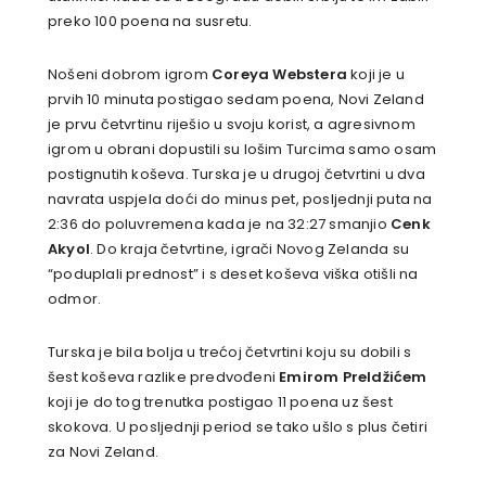
preko 100 poena na susretu.
Nošeni dobrom igrom
Coreya Webstera
koji je u
prvih 10 minuta postigao sedam poena, Novi Zeland
je prvu četvrtinu riješio u svoju korist, a agresivnom
igrom u obrani dopustili su lošim Turcima samo osam
postignutih koševa. Turska je u drugoj četvrtini u dva
navrata uspjela doći do minus pet, posljednji puta na
2:36 do poluvremena kada je na 32:27 smanjio
Cenk
Akyol
. Do kraja četvrtine, igrači Novog Zelanda su
“poduplali prednost” i s deset koševa viška otišli na
odmor.
Turska je bila bolja u trećoj četvrtini koju su dobili s
šest koševa razlike predvođeni
Emirom Preldžićem
koji je do tog trenutka postigao 11 poena uz šest
skokova. U posljednji period se tako ušlo s plus četiri
za Novi Zeland.