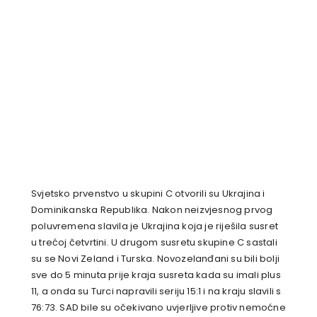
Svjetsko prvenstvo u skupini C otvorili su Ukrajina i
Dominikanska Republika. Nakon neizvjesnog prvog
poluvremena slavila je Ukrajina koja je riješila susret
u trećoj četvrtini. U drugom susretu skupine C sastali
su se Novi Zeland i Turska. Novozelanđani su bili bolji
sve do 5 minuta prije kraja susreta kada su imali plus
11, a onda su Turci napravili seriju 15:1 i na kraju slavili s
76:73. SAD bile su očekivano uvjerljive protiv nemoćne