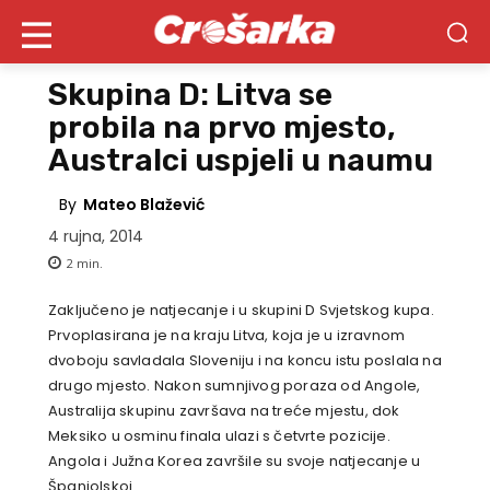
Skupina D: Litva se
probila na prvo mjesto,
Australci uspjeli u naumu
By
Mateo Blažević
4 rujna, 2014
2
min.
Zaključeno je natjecanje i u skupini D Svjetskog kupa.
Prvoplasirana je na kraju Litva, koja je u izravnom
dvoboju savladala Sloveniju i na koncu istu poslala na
drugo mjesto. Nakon sumnjivog poraza od Angole,
Australija skupinu završava na treće mjestu, dok
Meksiko u osminu finala ulazi s četvrte pozicije.
Angola i Južna Korea završile su svoje natjecanje u
Španjolskoj.