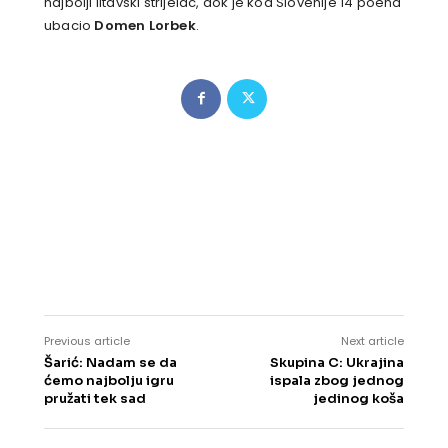
najbolji litavski strijelac, dok je kod Slovenije 14 poena
ubacio
Domen Lorbek
.
Previous article
Next article
Šarić: Nadam se da
Skupina C: Ukrajina
ćemo najbolju igru
ispala zbog jednog
pružati tek sad
jedinog koša