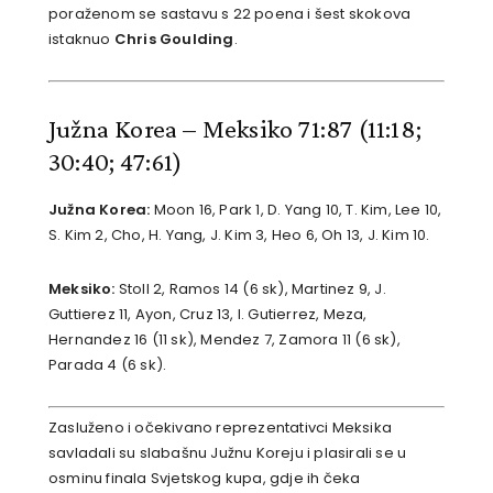
poraženom se sastavu s 22 poena i šest skokova
istaknuo
Chris Goulding
.
Južna Korea – Meksiko 71:87 (11:18;
30:40; 47:61)
Južna Korea:
Moon 16, Park 1, D. Yang 10, T. Kim, Lee 10,
S. Kim 2, Cho, H. Yang, J. Kim 3, Heo 6, Oh 13, J. Kim 10.
Meksiko:
Stoll 2, Ramos 14 (6 sk), Martinez 9, J.
Guttierez 11, Ayon, Cruz 13, I. Gutierrez, Meza,
Hernandez 16 (11 sk), Mendez 7, Zamora 11 (6 sk),
Parada 4 (6 sk).
Zasluženo i očekivano reprezentativci Meksika
savladali su slabašnu Južnu Koreju i plasirali se u
osminu finala Svjetskog kupa, gdje ih čeka