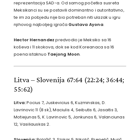
reprezentacija SAD-a. Od samog početka susreta
Meksikanci su se postavili dominantno i autoritativno,
te im za pobjedu nije bio potreban niti ulazak u igru
njihovog najboljeg igrača
Gustava Ayona
.
Hector Hernandez
predvodio je Meksiko sa 16
koševa i 11 skokova, dok se kod Koreanaca sa 16
poena istaknuo
Taejong Moon
.
Litva – Slovenija 67:64 (22:24; 36:44;
55:62)
Litva:
Pocius 7, Juskevicius 6, Kuzminskas, D.
Lavrinovic 11 (8 sk), Maciulis 4, Seibutis 6, Jasaitis 3,
Motiejunas 5, K. Lavrinovic 5, Jankunas 6, Valanciunas
12, Vasiliauskas 2.
Slovenija:
Balažič 3, Slokar 5, Nikolič, Prepelič, Murič,