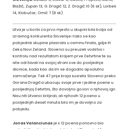
Blažič, Zupan 13, G. Dragič 12, Z. Dragič 10 (6 sk), Lorbek
14, Klobučar, Omič 7 (8 sk).
Litva je u borbi za prvo mjesto u skupini bila bolja od
izravnog konkurenta Slovenije i tako se kao
pobjednik skupine plasirala u osminu finala, gdje ih
čeka Novi Zeland. Slovenci su preuzeli vodstvo i
kontrolu nad rezultatom krajem prve četvrtine te su
iste održavali na svojoj strani sve do posljednje
dionice, kada kao da im se dogodilo apsolutno
zamračenje. Tek 47 prije kraja susreta Slovenci preko
Gorana Dragiča ubacuju svoje prve i jedine poene u
posljednjoj četvrtini, što dovoljno govori o njihovoj igri.
Nisu niti Litvanci briljirali, ali njihovih 12 poena u
posljednjih deset minuta bilo im je dovoljno za
pobjedu.
Jonas Valanciunas
je s 12 poena ponovno bio