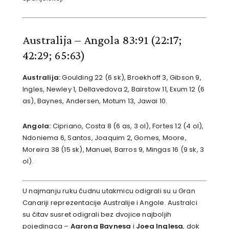
Australija – Angola 83:91 (22:17;
42:29; 65:63)
Australija:
Goulding 22 (6 sk), Broekhoff 3, Gibson 9,
Ingles, Newley 1, Dellavedova 2, Bairstow 11, Exum 12 (6
as), Baynes, Andersen, Motum 13, Jawai 10.
Angola:
Cipriano, Costa 8 (6 as, 3 ol), Fortes 12 (4 ol),
Ndoniema 6, Santos, Joaquim 2, Gomes, Moore,
Moreira 38 (15 sk), Manuel, Barros 9, Mingas 16 (9 sk, 3
ol).
U najmanju ruku čudnu utakmicu odigrali su u Gran
Canariji reprezentacije Australije i Angole. Australci
su čitav susret odigrali bez dvojice najboljih
pojedinaca –
Aarona Baynesa
i
Joea Inglesa
, dok