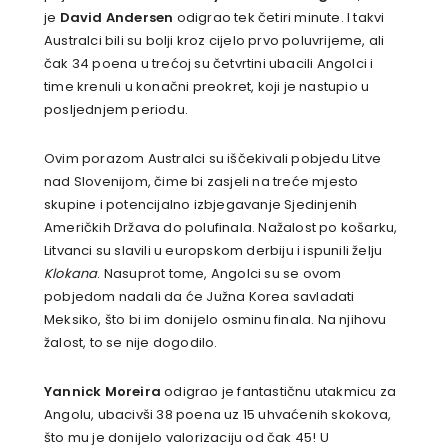
je
David Andersen
odigrao tek četiri minute. I takvi
Australci bili su bolji kroz cijelo prvo poluvrijeme, ali
čak 34 poena u trećoj su četvrtini ubacili Angolci i
time krenuli u konačni preokret, koji je nastupio u
posljednjem periodu.
Ovim porazom Australci su iščekivali pobjedu Litve
nad Slovenijom, čime bi zasjeli na treće mjesto
skupine i potencijalno izbjegavanje Sjedinjenih
Američkih Država do polufinala. Nažalost po košarku,
Litvanci su slavili u europskom derbiju i ispunili želju
Klokana
. Nasuprot tome, Angolci su se ovom
pobjedom nadali da će Južna Korea savladati
Meksiko, što bi im donijelo osminu finala. Na njihovu
žalost, to se nije dogodilo.
Yannick Moreira
odigrao je fantastičnu utakmicu za
Angolu, ubacivši 38 poena uz 15 uhvaćenih skokova,
što mu je donijelo valorizaciju od čak 45! U