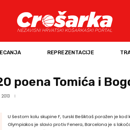
ECANJA
REPREZENTACIJE
TR
20 poena Tomića i Bo
, 2013
U šestom kolu skupine F, turski Bešiktaš poražen je kod
Olympiakos je slavio protiv Fenera, Barcelona je s lako