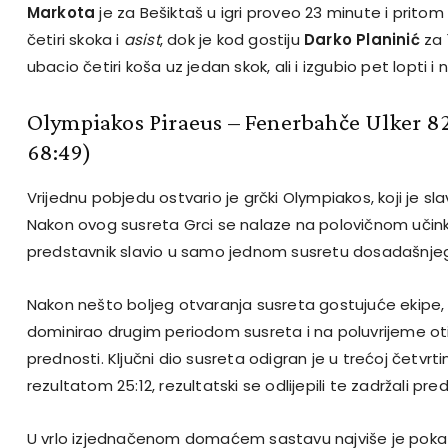
Markota
je za Bešiktaš u igri proveo 23 minute i pritom
četiri skoka i
asist
, dok je kod gostiju
Darko Planinić
za 
ubacio četiri koša uz jedan skok, ali i izgubio pet lopti i
Olympiakos Piraeus – Fenerbahče Ulker 82
68:49)
Vrijednu pobjedu ostvario je grčki Olympiakos, koji je sl
Nakon ovog susreta Grci se nalaze na polovičnom učinku
predstavnik slavio u samo jednom susretu dosadašnjeg
Nakon nešto boljeg otvaranja susreta gostujuće ekipe,
dominirao drugim periodom susreta i na poluvrijeme o
prednosti. Ključni dio susreta odigran je u trećoj četvrtin
rezultatom 25:12, rezultatski se odlijepili te zadržali p
U vrlo izjednačenom domaćem sastavu najviše je pok