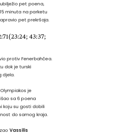
 ubilježio pet poena,
15 minuta na parketu
 napravio pet prekršaja.
:71
(23:24; 43:37;
avio protiv Fenerbahčea.
 dok je turski
 djela.
 Olympiakos je
tišao sa 6 poena
i koju su gosti dobili
rednost do samog kraja.
azao
Vassilis