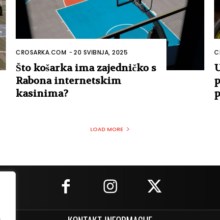
CROSARKA.COM
-
20 SVIBNJA, 2025
C
Što košarka ima zajedničko s
U
Rabona internetskim
p
kasinima?
p
LOAD MORE
.