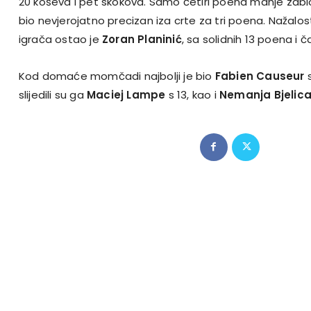
20 koševa i pet skokova. Samo četiri poena manje zabi
bio nevjerojatno precizan iza crte za tri poena. Nažalos
igrača ostao je
Zoran Planinić
, sa solidnih 13 poena i č
Kod domaće momčadi najbolji je bio
Fabien Causeur
s
slijedili su ga
Maciej Lampe
s 13, kao i
Nemanja Bjelic