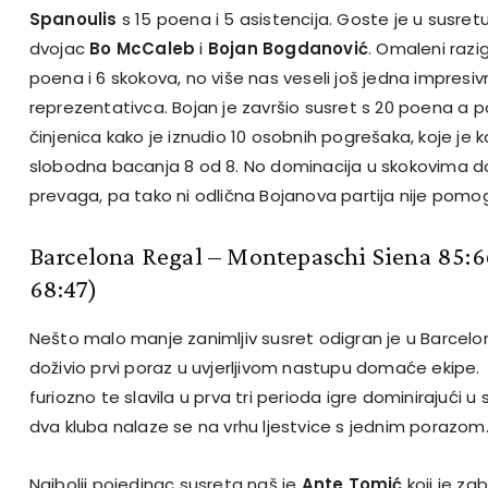
Spanoulis
s 15 poena i 5 asistencija. Goste je u susret
dvojac
Bo
McCaleb
i
Bojan
Bogdanović
. Omaleni razig
poena i 6 skokova, no više nas veseli još jedna impresi
reprezentativca. Bojan je završio susret s 20 poena a 
činjenica kako je iznudio 10 osobnih pogrešaka, koje je ka
slobodna bacanja 8 od 8. No dominacija u skokovima do
prevaga, pa tako ni odlična Bojanova partija nije pomog
Barcelona Regal – Montepaschi Siena 85:6
68:47)
Nešto malo manje zanimljiv susret odigran je u Barcelo
doživio prvi poraz u uvjerljivom nastupu domaće ekipe.
furiozno te slavila u prva tri perioda igre dominirajući
dva kluba nalaze se na vrhu ljestvice s jednim porazom
Najbolji pojedinac susreta naš je
Ante Tomić
koji je za