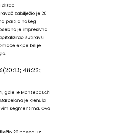
u držao
ravač zabilježio je 20
vna partija našeg
posebno je impresivna
pitalizirao šutiravši
maće ekipe bili je
la.
6
(20:13; 48:29;
ni, gdje je Montepaschi
 Barcelona je krenula
 u svim segmentima. Ova
.
bilježio 20 poena uz