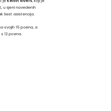
o je
Kelvin Rivers
, koji je
t, u sjeni navedenih
ak šest asistencija.
a svojih 15 poena, a
a
s 12 poena.