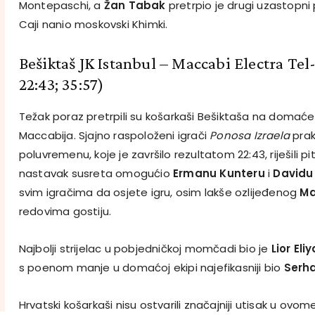
Montepaschi, a
Žan Tabak
pretrpio je drugi uzastopni p
Caji nanio moskovski Khimki.
Bešiktaš JK Istanbul – Maccabi Electra Tel
22:43; 35:57)
Težak poraz pretrpili su košarkaši Bešiktaša na domać
Maccabija. Sjajno raspoloženi igrači
Ponosa Izraela
prak
poluvremenu, koje je završilo rezultatom 22:43, riješili p
nastavak susreta omogućio
Ermanu Kunteru
i
Davidu
svim igračima da osjete igru, osim lakše ozlijeđenog
Ma
redovima gostiju.
Najbolji strijelac u pobjedničkoj momčadi bio je
Lior Eli
s poenom manje u domaćoj ekipi najefikasniji bio
Serha
Hrvatski košarkaši nisu ostvarili značajniji utisak u ovom