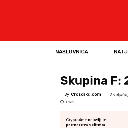
NASLOVNICA
NATJ
Skupina F: 
By
Crosarka.com
2 veljače
3
min.
Crypto4me najavljuje
partnerstvo s elitnim