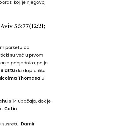
oraz, koji je njegovoj
-Aviv 55:77
(12:21;
em parketu od
tički su već u prvom
itanje pobjednika, pa je
 Blattu
da daju priliku
lcolma Thomasa
u
yahu
s 14 ubačaja, dok je
t Cetin
.
e susretu.
Damir