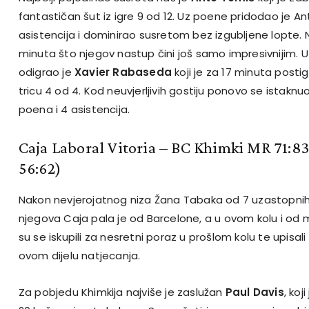
fantastičan šut iz igre 9 od 12. Uz poene pridodao je Ant
asistencija i dominirao susretom bez izgubljene lopte. 
minuta što njegov nastup čini još samo impresivnijim. Uz
odigrao je
Xavier Rabaseda
koji je za 17 minuta posti
tricu 4 od 4. Kod neuvjerljivih gostiju ponovo se istaknu
poena i 4 asistencija.
Caja Laboral Vitoria – BC Khimki MR 71:8
56:62)
Nakon nevjerojatnog niza Žana Tabaka od 7 uzastopnih
njegova Caja pala je od Barcelone, a u ovom kolu i od 
su se iskupili za nesretni poraz u prošlom kolu te upisal
ovom dijelu natjecanja.
Za pobjedu Khimkija najviše je zaslužan
Paul Davis
, ko