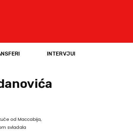
ANSFERI
INTERVJUI
gdanovića
 kuće od Maccabija,
ćom svladala