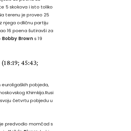
e 5 skokova i isto toliko
Na terenu je proveo 25
 njega odličnu partiju
gao 16 poena šutiravši za
o
Bobby Brown
s 19
3
(18:19; 45:43;
 euroligaških pobjeda,
moskovskog Khimkija.Rusi
i svoju četvrtu pobjedu u
ji je predvodio momčad s