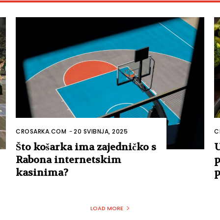
CROSARKA.COM
-
20 SVIBNJA, 2025
C
Što košarka ima zajedničko s
U
Rabona internetskim
p
kasinima?
p
LOAD MORE