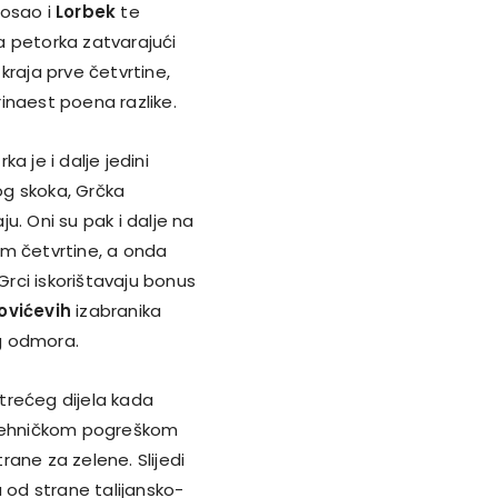
posao i
Lorbek
te
a petorka zatvarajući
kraja prve četvrtine,
inaest poena razlike.
rka je i dalje jedini
og skoka, Grčka
u. Oni su pak i dalje na
nom četvrtine, a onda
rci iskorištavaju bonus
ovićevih
izabranika
g odmora.
rećeg dijela kada
 tehničkom pogreškom
ane za zelene. Slijedi
od strane talijansko-