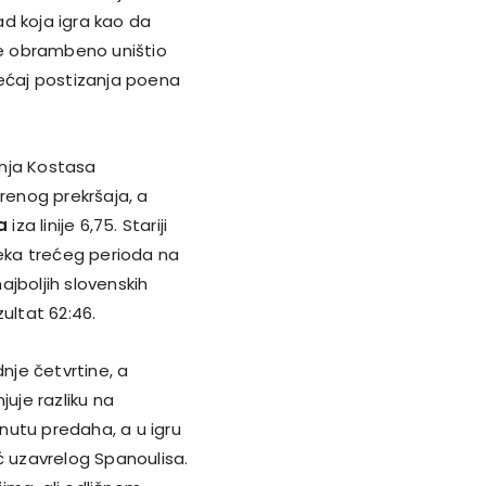
d koja igra kao da
e obrambeno uništio
sjećaj postizanja poena
žnja Kostasa
orenog prekršaja, a
a
iza linije 6,75. Stariji
isteka trećeg perioda na
najboljih slovenskih
zultat 62:46.
dnje četvrtine, a
juje razliku na
inutu predaha, a u igru
ć uzavrelog Spanoulisa.