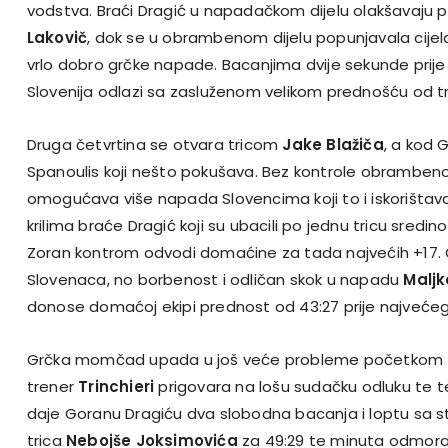
vodstva. Braći Dragić u napadačkom dijelu olakšavaju 
Lakovič
, dok se u obrambenom dijelu popunjavala cijel
vrlo dobro grčke napade. Bacanjima dvije sekunde prije 
Slovenija odlazi sa zasluženom velikom prednošću od tr
Druga četvrtina se otvara tricom
Jake Blažiča
, a kod G
Spanoulis koji nešto pokušava. Bez kontrole obramben
omogućava više napada Slovencima koji to i iskorištavaj
krilima braće Dragić koji su ubacili po jednu tricu sredi
Zoran kontrom odvodi domaćine za tada najvećih +17. G
Slovenaca, no borbenost i odličan skok u napadu
Maljk
donose domaćoj ekipi prednost od 43:27 prije najveće
Grčka momčad upada u još veće probleme početkom t
trener
Trinchieri
prigovara na lošu sudačku odluku te
daje Goranu Dragiću dva slobodna bacanja i loptu sa str
trica
Nebojše Joksimovića
za 49:29 te minuta odmora 