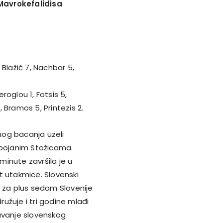
Mavrokefalidisa
)
, Blažič 7, Nachbar 5,
eroglou 1, Fotsis 5,
 Bramos 5, Printezis 2.
nog bacanja uzeli
bojanim Stožicama.
minute završila je u
at utakmice. Slovenski
e za plus sedam Slovenije
ružuje i tri godine mlađi
avanje slovenskog