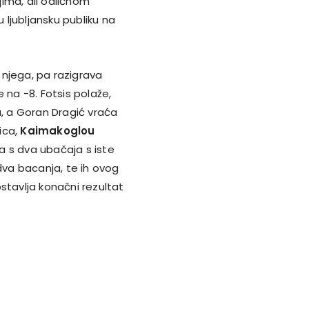
ima, ali odličnom
ljubljansku publiku na
 njega, pa razigrava
 na -8. Fotsis polaže,
u, a Goran Dragić vraća
ica,
Kaimakoglou
a s dva ubačaja s iste
dva bacanja, te ih ovog
stavlja konačni rezultat