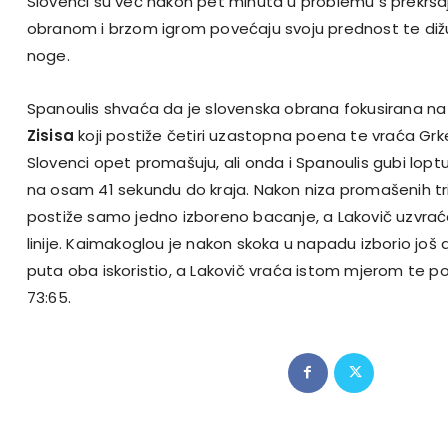
Slovenci su već nakon pet minuta u problemu s prekršaj
obranom i brzom igrom povećaju svoju prednost te dižu 
noge.
Spanoulis shvaća da je slovenska obrana fokusirana na
Zisisa
koji postiže četiri uzastopna poena te vraća Grke
Slovenci opet promašuju, ali onda i Spanoulis gubi lopt
na osam 41 sekundu do kraja. Nakon niza promašenih tr
postiže samo jedno izboreno bacanje, a Lakovič uzvrać
linije. Kaimakoglou je nakon skoka u napadu izborio još 
puta oba iskoristio, a Lakovič vraća istom mjerom te po
73:65.