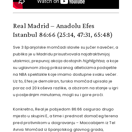
Real Madrid – Anadolu Efes
Istanbul 86:66
(25:14, 47:31, 65:48)
Sve 3 španjolske momčadi slavile su jučer navečer, a
publika je u Madridu prisustvovala najatraktivnijoj
utakmici, prepunoj akcija dostojnih
highlightsa,
a koje
su uglavnom zbog prikazanog atleticizma podsjetile
na NBA spektakle koje imamo dostupne svaku večer.
Uz to, Efes je demoliran, turska momčad upisala je
poraz od 20 koševa razlike, a obzirom na stanje u igri
u posljednjim minutama, mogli su i gore proći.
Konkretno, Real je pobjedom 86:66 osigurao drugo
mjesto u skupini E, a time i prednost domaćeg terena
pred protivnikom u doigravanju – Maccabijem iz Tel
Aviva. Momčad iz španjolskog glavnog grada,