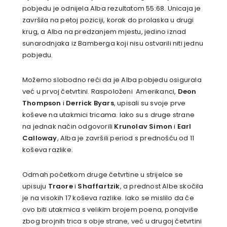
pobjedu je odnijela Alba rezultatom 55:68. Unicaja je
završila na petoj poziciji, korak do prolaska u drugi
krug, a Alba na predzanjem mjestu, jedino iznad
sunarodnjaka iz Bamberga koji nisu ostvarili niti jednu
pobjedu.
Možemo slobodno reći da je Alba pobjedu osigurala
već u prvoj četvrtini. Raspoloženi Amerikanci,
Deon
Thompson
i
Derrick Byars
, upisali su svoje prve
koševe na utakmici tricama. Iako su s druge strane
na jednak način odgovorili
Krunolav Simon
i
Earl
Calloway
, Alba je završili period s prednošću od 11
koševa razlike.
Odmah početkom druge četvrtine u strijelce se
upisuju
Traore
i
Shaffartzik
, a prednost Albe skočila
je na visokih 17 koševa razlike. Iako se mislilo da će
ovo biti utakmica s velikim brojem poena, ponajviše
zbog brojnih trica s obje strane, već u drugoj četvrtini