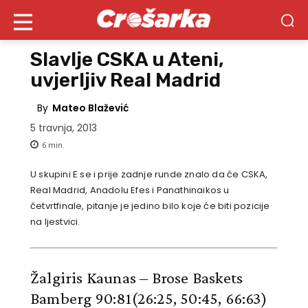
Slavlje CSKA u Ateni,
uvjerljiv Real Madrid
By
Mateo Blažević
5 travnja, 2013
6
min.
U skupini E se i prije zadnje runde znalo da će CSKA,
Real Madrid, Anadolu Efes i Panathinaikos u
četvrtfinale, pitanje je jedino bilo koje će biti pozicije
na ljestvici.
Žalgiris Kaunas – Brose Baskets
Bamberg 90:81
(26:25, 50:45, 66:63)