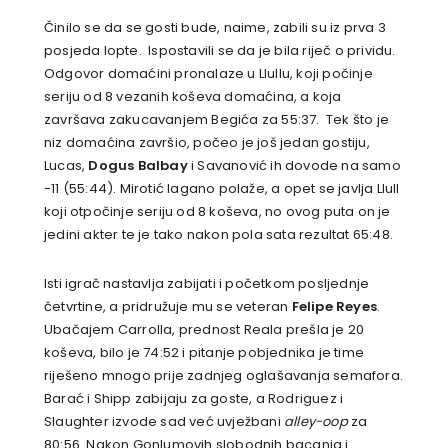
Činilo se da se gosti bude, naime, zabili su iz prva 3
posjeda lopte. Ispostavili se da je bila riječ o prividu.
Odgovor domaćini pronalaze u Llullu, koji počinje
seriju od 8 vezanih koševa domaćina, a koja
završava zakucavanjem Begića za 55:37. Tek što je
niz domaćina završio, počeo je još jedan gostiju,
Lucas,
Dogus Balbay
i Savanović ih dovode na samo
-11 (55:44). Mirotić lagano polaže, a opet se javlja Llull
koji otpočinje seriju od 8 koševa, no ovog puta on je
jedini akter te je tako nakon pola sata rezultat 65:48.
Isti igrač nastavlja zabijati i početkom posljednje
četvrtine, a pridružuje mu se veteran
Felipe Reyes
.
Ubačajem Carrolla, prednost Reala prešla je 20
koševa, bilo je 74:52 i pitanje pobjednika je time
riješeno mnogo prije zadnjeg oglašavanja semafora.
Barać i Shipp zabijaju za goste, a Rodriguez i
Slaughter izvode sad već uvježbani
alley-oop
za
80:56. Nakon Gonlumovih slobodnih bacanja i