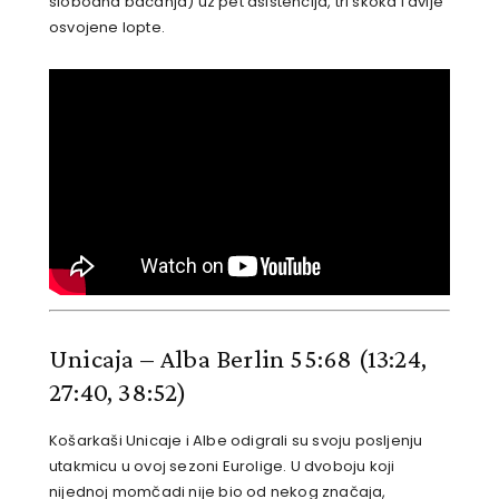
slobodna bacanja) uz pet asistencija, tri skoka i dvije
osvojene lopte.
Unicaja – Alba Berlin 55:68
(13:24,
27:40, 38:52)
Košarkaši Unicaje i Albe odigrali su svoju posljenju
utakmicu u ovoj sezoni Eurolige. U dvoboju koji
nijednoj momčadi nije bio od nekog značaja,