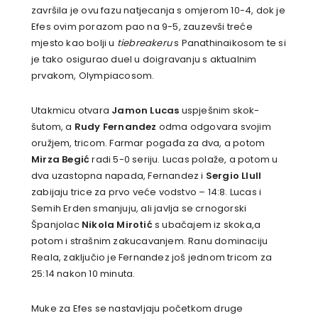
završila je ovu fazu natjecanja s omjerom 10-4, dok je
Efes ovim porazom pao na 9-5, zauzevši treće
mjesto kao bolji u
tiebreakeru
s Panathinaikosom te si
je tako osigurao duel u doigravanju s aktualnim
prvakom, Olympiacosom.
Utakmicu otvara
Jamon Lucas
uspješnim skok-
šutom, a
Rudy Fernandez
odma odgovara svojim
oružjem, tricom. Farmar pogađa za dva, a potom
Mirza Begić
radi 5-0 seriju. Lucas polaže, a potom u
dva uzastopna napada, Fernandez i
Sergio Llull
zabijaju trice za prvo veće vodstvo – 14:8. Lucas i
Semih Erden smanjuju, ali javlja se crnogorski
Španjolac
Nikola Mirotić
s ubačajem iz skoka,a
potom i strašnim zakucavanjem. Ranu dominaciju
Reala, zaključio je Fernandez još jednom tricom za
25:14 nakon 10 minuta.
Muke za Efes se nastavljaju početkom druge