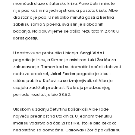
momčadi ulaze u šutersku krizu. Pune četiri minute
nije pao koš ni na jednoj strani, a postotak šuta Albe
drastično je pao. U nekoliko minuta gosti iz Berlina
zabili su samo 3 poena, sva s linije slobodnih
bacanja. Na poluvrijeme se otišlo rezultatom 27:40 u
korist gostiju.
U nastavku se probudila Unicaja.
Sergi Vidal
pogodio je tricu, a Simon je asistirao
Luki Žoriću
za
zakucavanje. Taman kad su domaćini počeli dobivati
nadu za preokret,
Jekel Foster
pogodio je tricu i
utišao publiku. Koševi su se izmjenjivali, ali Alba je
uspjela zadržati prednost. Na kraju predzadnjeg
perioda rezultat je bio 38:52.
Ulaskom u zadnju četvrtinu košarkaši Albe rade
najveću prednost na utakmici. U jednom trenutku
imali su vodstvo od čak 21 razlike, što je bilo itekako
nedostižno za domaćine. Calloway i Žorić pokušali su