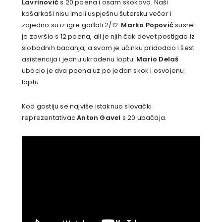
Lavrinovič
s 20 poena i osam skokova. Naši
košarkaši nisu imali uspješnu šutersku večer i
zajedno su iz igre gađali 2/12.
Marko Popović
susret
je završio s 12 poena, ali je njih čak devet postigao iz
slobodnih bacanja, a svom je učinku pridodao i šest
asistencija i jednu ukradenu loptu.
Mario Delaš
ubacio je dva poena uz po jedan skok i osvojenu
loptu.
Kod gostiju se najviše istaknuo slovački
reprezentativac
Anton Gavel
s 20 ubačaja.