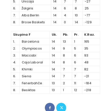
5.
Unicaja
14
7
7
-27
6.
Žalgiris
14
6
8
25
7.
Alba Berlin
14
4
10
-77
8.
Brose Baskets
14
0
14
-129
Skupina F
Uk.
Pb.
Pr.
K.Raz.
1.
Barcelona
14
13
1
165
2.
Olympiacos
14
9
5
35
3.
Maccabi
14
8
6
93
4.
Caja Laboral
14
8
6
48
5.
Khimki
14
7
7
82
6.
Siena
14
7
7
-21
7.
Fenerbahče
13
2
11
-184
8.
Besiktas
13
1
12
-218