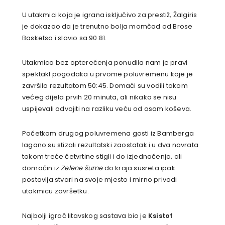
U utakmici koja je igrana isključivo za prestiž, Žalgiris
je dokazao da je trenutno bolja momčad od Brose
Basketsa i slavio sa 90:81.
Utakmica bez opterećenja ponudila nam je pravi
spektakl pogodaka u prvome poluvremenu koje je
završilo rezultatom 50:45. Domaći su vodili tokom
većeg dijela prvih 20 minuta, ali nikako se nisu
uspijevali odvojiti na razliku veću od osam koševa.
Početkom drugog poluvremena gosti iz Bamberga
lagano su stizali rezultatski zaostatak i u dva navrata
tokom treće četvrtine stigli i do izjednačenja, ali
domaćin iz
Zelene šume
do kraja susreta ipak
postavlja stvari na svoje mjesto i mirno privodi
utakmicu završetku.
Najbolji igrač litavskog sastava bio je
Ksistof