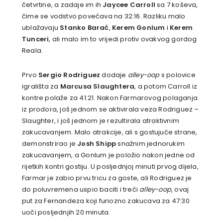
četvrtine, a zadaje im ih
Jaycee Carroll
sa 7 koševa,
čime se vodstvo povećava na 32:16. Razliku malo
ublažavaju
Stanko Barać
,
Kerem Gonlum
i
Kerem
Tunceri
, ali malo im to vrijedi protiv ovakvog gordog
Reala.
Prvo
Sergio Rodriguez
dodaje
alley-oop
s polovice
igrališta za
Marcusa Slaughtera
, a potom Carroll iz
kontre polaže za 41:21. Nakon Farmarovog polaganja
iz prodora, još jednom se aktivirala veza Rodriguez –
Slaughter, i još jednom je rezultirala atraktivnim
zakucavanjem. Malo atrakcije, ali s gostujuće strane,
demonstrirao je
Josh Shipp
snažnim jednorukim
zakucavanjem, a Gonlum je položio nakon jedne od
rijetkih kontri gostiju. U posljednjoj minuti prvog dijela,
Farmar je zabio prvu tricu za goste, ali Rodriguez je
do poluvremena uspio baciti i treći
alley-oop
, ovaj
put za Fernandeza koji furiozno zakucava za 47:30
uoči posljednjih 20 minuta.