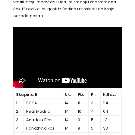
vratiti svoju momčad u igru te smanjili zaostatak na
čak 12 razlike, ali gosti iz Berlina rutinski su do kraja
odradili posao.
Skupina E
Uk.
Pb.
Pr.
K.Raz.
1.
CSKA
14
11
3
114
2.
Real Madrid
14
10
4
64
3.
Anadolu Efes
14
9
5
-3
4.
Panathinaikos
14
9
5
33