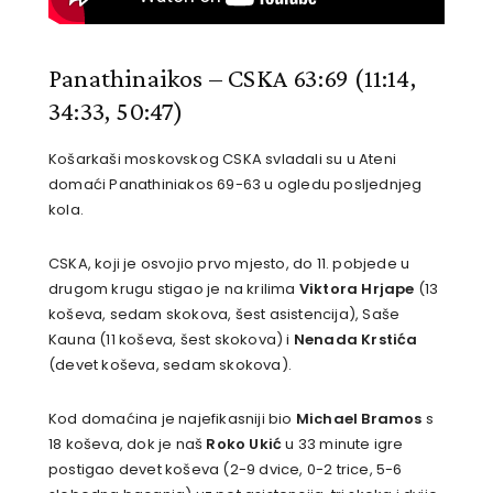
Panathinaikos – CSKA 63:69
(11:14,
34:33, 50:47)
Košarkaši moskovskog CSKA svladali su u Ateni
domaći Panathiniakos 69-63 u ogledu posljednjeg
kola.
CSKA, koji je osvojio prvo mjesto, do 11. pobjede u
drugom krugu stigao je na krilima
Viktora Hrjape
(13
koševa, sedam skokova, šest asistencija), Saše
Kauna (11 koševa, šest skokova) i
Nenada Krstića
(devet koševa, sedam skokova).
Kod domaćina je najefikasniji bio
Michael Bramos
s
18 koševa, dok je naš
Roko Ukić
u 33 minute igre
postigao devet koševa (2-9 dvice, 0-2 trice, 5-6