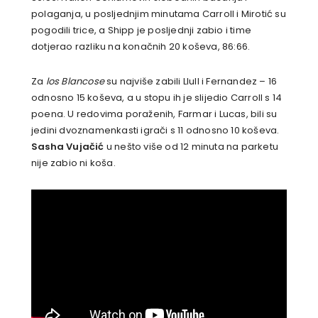
polaganja, u posljednjim minutama Carroll i Mirotić su
pogodili trice, a Shipp je posljednji zabio i time
dotjerao razliku na konačnih 20 koševa, 86:66.
Za
los Blancose
su najviše zabili Llull i Fernandez – 16
odnosno 15 koševa, a u stopu ih je slijedio Carroll s 14
poena. U redovima poraženih, Farmar i Lucas, bili su
jedini dvoznamenkasti igrači s 11 odnosno 10 koševa.
Sasha Vujačić
u nešto više od 12 minuta na parketu
nije zabio ni koša.