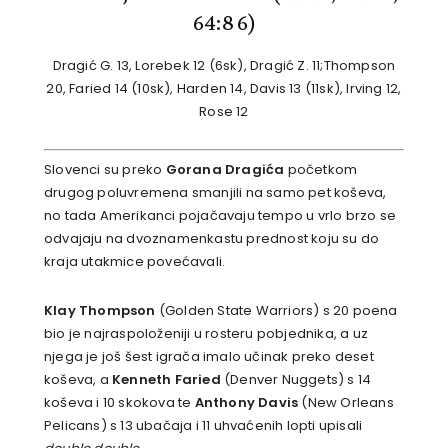
64:86)
Dragić G. 13, Lorebek 12 (6sk), Dragić Z. 11;Thompson
20, Faried 14 (10sk), Harden 14, Davis 13 (11sk), Irving 12,
Rose 12
Slovenci su preko
Gorana Dragića
početkom
drugog poluvremena smanjili na samo pet koševa,
no tada Amerikanci pojačavaju tempo u vrlo brzo se
odvajaju na dvoznamenkastu prednost koju su do
kraja utakmice povećavali.
Klay Thompson
(Golden State Warriors) s 20 poena
bio je najraspoloženiji u rosteru pobjednika, a uz
njega je još šest igrača imalo učinak preko deset
koševa, a
Kenneth Faried
(Denver Nuggets) s 14
koševa i 10 skokova te
Anthony Davis
(New Orleans
Pelicans) s 13 ubačaja i 11 uhvaćenih lopti upisali