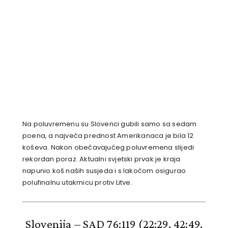
Na poluvremenu su Slovenci gubili samo sa sedam
poena, a najveća prednost Amerikanaca je bila 12
koševa. Nakon obećavajućeg poluvremena slijedi
rekordan poraz. Aktualni svjetski prvak je kraja
napunio koš naših susjeda i s lakoćom osigurao
polufinalnu utakmicu protiv Litve.
Slovenija – SAD 76:119 (22:29, 42:49,