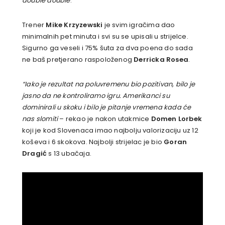
double double
.
Trener
Mike Krzyzewski
je svim igračima dao
minimalnih pet minuta i svi su se upisali u strijelce.
Sigurno ga veseli i 75% šuta za dva poena do sada
ne baš pretjerano raspoloženog
Derricka Rosea
.
“Iako je rezultat na poluvremenu bio pozitivan, bilo je
jasno da ne kontroliramo igru. Amerikanci su
dominirali u skoku i bilo je pitanje vremena kada će
nas slomiti
– rekao je nakon utakmice
Domen Lorbek
koji je kod Slovenaca imao najbolju valorizaciju uz 12
koševa i 6 skokova. Najbolji strijelac je bio
Goran
Dragić
s 13 ubačaja.