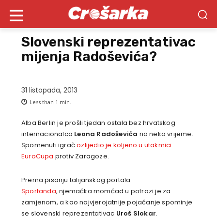
Slovenski reprezentativac
mijenja Radoševića?
31 listopada, 2013
Less than 1
min.
Alba Berlin je prošli tjedan ostala bez hrvatskog
internacionalca
Leona Radoševića
na neko vrijeme.
Spomenuti igrač
ozlijedio je koljeno u utakmici
EuroCupa
protiv Zaragoze.
Prema pisanju talijanskog portala
Sportanda
, njemačka momčad u potrazi je za
zamjenom, a kao najvjerojatnije pojačanje spominje
se slovenski reprezentativac
Uroš Slokar
.