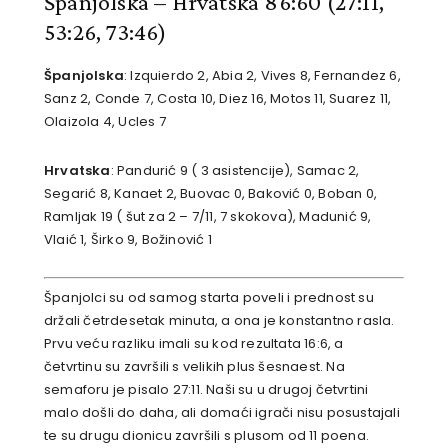
Španjolska – Hrvatska 86:60
(27:11,
53:26, 73:46)
Španjolska
: Izquierdo 2, Abia 2, Vives 8, Fernandez 6,
Sanz 2, Conde 7, Costa 10, Diez 16, Motos 11, Suarez 11,
Olaizola 4, Ucles 7
Hrvatska
: Pandurić 9 ( 3 asistencije), Samac 2,
Segarić 8, Kanaet 2, Buovac 0, Baković 0, Boban 0,
Ramljak 19 ( šut za 2 – 7/11, 7 skokova), Madunić 9,
Vlaić 1, Širko 9, Božinović 1
Španjolci su od samog starta poveli i prednost su
držali četrdesetak minuta, a ona je konstantno rasla.
Prvu veću razliku imali su kod rezultata 16:6, a
četvrtinu su završili s velikih plus šesnaest. Na
semaforu je pisalo 27:11. Naši su u drugoj četvrtini
malo došli do daha, ali domaći igrači nisu posustajali
te su drugu dionicu završili s plusom od 11 poena.