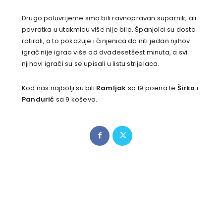
Drugo poluvrijeme smo bili ravnopravan suparnik, ali
povratka u utakmicu više nije bilo. Španjolci su dosta
rotirali, a to pokazuje i činjenica da niti jedan njihov
igrač nije igrao više od dvadesetšest minuta, a svi
njihovi igrači su se upisali u listu strijelaca.
Kod nas najbolji su bili
Ramljak
sa 19 poena te
Širko
i
Pandurić
sa 9 koševa.