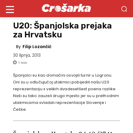
U20: Španjolska prejaka
za Hrvatsku
By
Filip Lozančić
30 lipnja, 2013
1
min.
Španjolci su kao domaćini osvojili turnir u Logronu.
Oni su u odlučujućoj utakmici pobijedili našu U20
reprezentaciju s velikih dvadesetšest poena razlike.
Naši su tako zauzeli drugo mjesto jer su u prethodnim
utakmicama svladali reprezentacije Slovenije i
Češke.