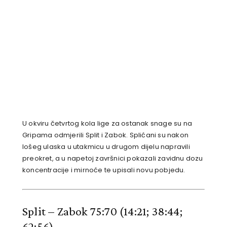
U okviru četvrtog kola lige za ostanak snage su na
Gripama odmjerili Split i Zabok. Splićani su nakon
lošeg ulaska u utakmicu u drugom dijelu napravili
preokret, a u napetoj završnici pokazali zavidnu dozu
koncentracije i mirnoće te upisali novu pobjedu.
Split – Zabok 75:70
(14:21; 38:44;
62:56)