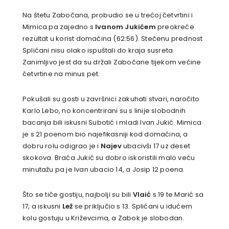
Na štetu Zabočana, probudio se u trećoj četvrtini i
Mimica pa zajedno s
Ivanom Jukićem
preokreće
rezultat u korist domaćina (62:56). Stečenu prednost
Splićani nisu olako ispuštali do kraja susreta.
Zanimljivo jest da su držali Zabočane tijekom većine
četvrtine na minus pet.
Pokušali su gosti u završnici zakuhati stvari, naročito
Karlo Lebo, no koncentrirani su s linije slobodnih
bacanja bili iskusni Subotić i mladi Ivan Jukić. Mimica
je s 21 poenom bio najefikasniji kod domaćina, a
dobru rolu odigrao je i
Najev
ubacivši 17 uz deset
skokova. Braća Jukić su dobro iskoristili malo veću
minutažu pa je Ivan ubacio 14, a Josip 12 poena.
Što se tiče gostiju, najbolji su bili
Vlaić
s 19 te Marić sa
17, a iskusni
Lež
se priključio s 13. Splićani u idućem
kolu gostuju u Križevcima, a Zabok je slobodan.