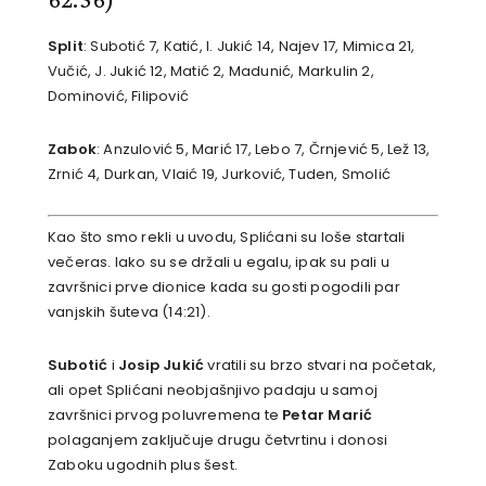
Split
: Subotić 7, Katić, I. Jukić 14, Najev 17, Mimica 21,
Vučić, J. Jukić 12, Matić 2, Madunić, Markulin 2,
Dominović, Filipović
Zabok
: Anzulović 5, Marić 17, Lebo 7, Črnjević 5, Lež 13,
Zrnić 4, Durkan, Vlaić 19, Jurković, Tuden, Smolić
Kao što smo rekli u uvodu, Splićani su loše startali
večeras. Iako su se držali u egalu, ipak su pali u
završnici prve dionice kada su gosti pogodili par
vanjskih šuteva (14:21).
Subotić
i
Josip Jukić
vratili su brzo stvari na početak,
ali opet Splićani neobjašnjivo padaju u samoj
završnici prvog poluvremena te
Petar Marić
polaganjem zaključuje drugu četvrtinu i donosi
Zaboku ugodnih plus šest.