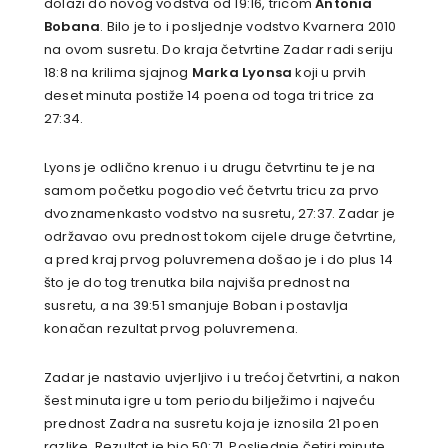
dolazi do novog vodstva od 19:16, tricom
Antonia
Bobana
. Bilo je to i posljednje vodstvo Kvarnera 2010
na ovom susretu. Do kraja četvrtine Zadar radi seriju
18:8 na krilima sjajnog
Marka Lyonsa
koji u prvih
deset minuta postiže 14 poena od toga tri trice za
27:34.
Lyons je odlično krenuo i u drugu četvrtinu te je na
samom početku pogodio već četvrtu tricu za prvo
dvoznamenkasto vodstvo na susretu, 27:37. Zadar je
održavao ovu prednost tokom cijele druge četvrtine,
a pred kraj prvog poluvremena došao je i do plus 14
što je do tog trenutka bila najviša prednost na
susretu, a na 39:51 smanjuje Boban i postavlja
konačan rezultat prvog poluvremena.
Zadar je nastavio uvjerljivo i u trećoj četvrtini, a nakon
šest minuta igre u tom periodu bilježimo i najveću
prednost Zadra na susretu koja je iznosila 21 poen
razlike. Rezultat je bio 50:71. Posljednje četiri minute