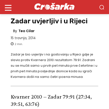
Zadar uvjerljiv i u Rijeci
By
Teo Cilar
15 travnja, 2014
2
min.
Zadar je bio uvjerljiv i na gostovanju u Rijeci gdje je
slavio protiv Kvarnera 2010 rezultatom 79:91. Zadrani
su se mučili samo u prvih pet minuta prve četvrtine i u
prvih pet minuta posljednje dionice kada su igrači
Kvarnera došli na samo četiri poena minusa.
Kvarner 2010 – Zadar 79:91
(27:34,
39:51, 63:76)