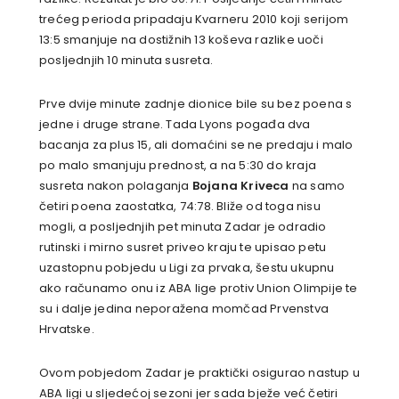
trećeg perioda pripadaju Kvarneru 2010 koji serijom
13:5 smanjuje na dostižnih 13 koševa razlike uoči
posljednjih 10 minuta susreta.
Prve dvije minute zadnje dionice bile su bez poena s
jedne i druge strane. Tada Lyons pogađa dva
bacanja za plus 15, ali domaćini se ne predaju i malo
po malo smanjuju prednost, a na 5:30 do kraja
susreta nakon polaganja
Bojana Kriveca
na samo
četiri poena zaostatka, 74:78. Bliže od toga nisu
mogli, a posljednjih pet minuta Zadar je odradio
rutinski i mirno susret priveo kraju te upisao petu
uzastopnu pobjedu u Ligi za prvaka, šestu ukupnu
ako računamo onu iz ABA lige protiv Union Olimpije te
su i dalje jedina neporažena momčad Prvenstva
Hrvatske.
Ovom pobjedom Zadar je praktički osigurao nastup u
ABA ligi u sljedećoj sezoni jer sada bježe već četiri