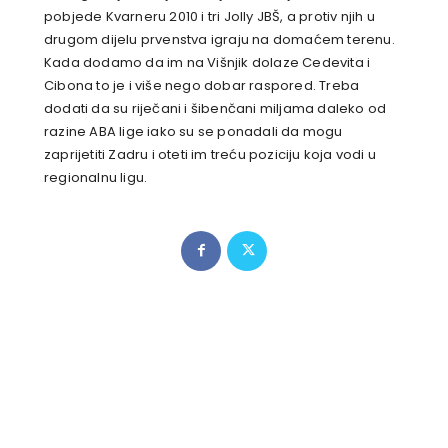
pobjede Kvarneru 2010 i tri Jolly JBŠ, a protiv njih u
drugom dijelu prvenstva igraju na domaćem terenu.
Kada dodamo da im na Višnjik dolaze Cedevita i
Cibona to je i više nego dobar raspored. Treba
dodati da su riječani i šibenčani miljama daleko od
razine ABA lige iako su se ponadali da mogu
zaprijetiti Zadru i oteti im treću poziciju koja vodi u
regionalnu ligu.