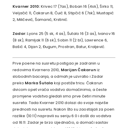
Kvarner 2010:
Krivec 17 (7as), Boban 16 (4sk), Širko 11,
Veljačić 11, Čakarun 8, Čuić 8, Stipčić 6 (7sk), Mustapić
2, Miličević, Šamanić, Krstinić.
Zadar:
Lyons 25 (5 sk, 4 as), Šutalo 16 (3 as), Ivanov 16
(8 sk), Ramljak 11 (6 sk), Sobin 11 (2 bl), Lawrence 6,
Bašić 4, Dijan 2, Đugum, Prostran, Batur, Kraljević.
Prve poene na susretu postigao je zadranin u
redovima Kvarnera 2010,
Marijan Čakarun
iz
slobodnih bacanja, a odmah je uzvratio i Zadar
preko
Marka Šutala
koji postiže tricu. Čakarun
dvicom opet vraća vodstvo domaćinima, a česte
promjene vodstva gledali smo prve četiri minute
susreta. Tada Kvarner 2010 dolazi do svoje najviše
prednosti na susretu. Nakon što su zaostajali za poen
razlike (10:11) napravili su seriju 6:0 i došli do vodstva
od 16:11. Zadar je brzo izjednačio, a domaći sastav