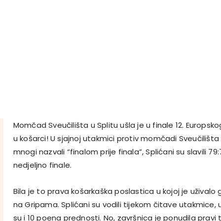
Momčad Sveučilišta u Splitu ušla je u finale 12. Europsk
u košarci! U sjajnoj utakmici protiv momčadi Sveučilišta
mnogi nazvali “finalom prije finala”, Splićani su slavili 79:7
nedjeljno finale.
Bila je to prava košarkaška poslastica u kojoj je užival
na Gripama. Splićani su vodili tijekom čitave utakmice, u
su i 10 poena prednosti. No, završnica je ponudila pravi t