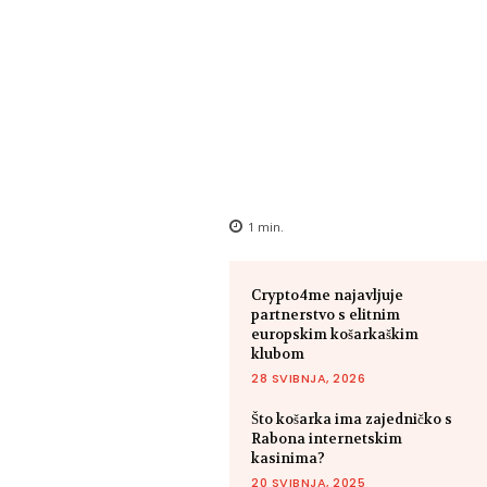
1
min.
Crypto4me najavljuje
partnerstvo s elitnim
europskim košarkaškim
klubom
28 SVIBNJA, 2026
Što košarka ima zajedničko s
Rabona internetskim
kasinima?
20 SVIBNJA, 2025