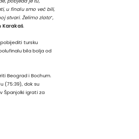
đe, pobjeda je tu,
, u finalu smo već bili,
j stvari. Želimo zlato
“,
n Karakaš
.
 pobijediti tursku
olufinalu bila bolja od
riti Beograd i Bochum.
lu (75:39), dok su
 Španjolki igrati za