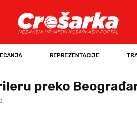
ECANJA
REPREZENTACIJE
TR
trileru preko Beograđan
13