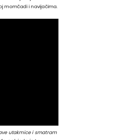
joj momčadi i navijačima.
itave utakmice i smatram