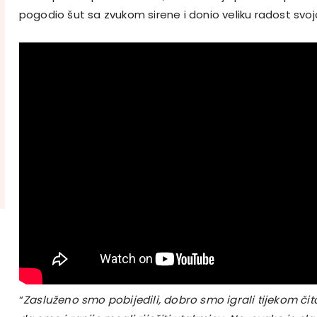
pogodio šut sa zvukom sirene i donio veliku radost svo
“
Zasluženo smo pobijedili, dobro smo igrali tijekom č