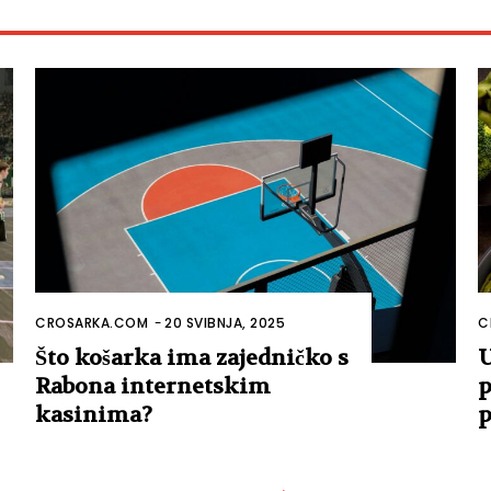
CROSARKA.COM
-
20 SVIBNJA, 2025
C
Što košarka ima zajedničko s
U
Rabona internetskim
p
kasinima?
p