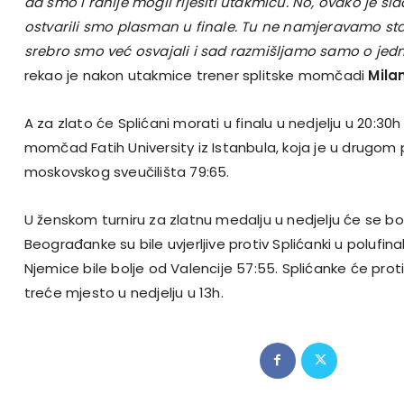
da smo i ranije mogli riješiti utakmicu. No, ovako je sla
ostvarili smo plasman u finale. Tu ne namjeravamo stati
srebro smo već osvajali i sad razmišljamo samo o jedno
rekao je nakon utakmice trener splitske momčadi
Mila
A za zlato će Splićani morati u finalu u nedjelju u 20:30h
momčad Fatih University iz Istanbula, koja je u drugom p
moskovskog sveučilišta 79:65.
U ženskom turniru za zlatnu medalju u nedjelju će se bo
Beograđanke su bile uvjerljive protiv Splićanki u polufina
Njemice bile bolje od Valencije 57:55. Splićanke će protiv
treće mjesto u nedjelju u 13h.