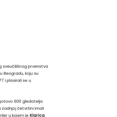
og sveučilišnog prvenstva
 u Beogradu, koju su
7 i plasirali se u
o gotovo 600 gledatelja
 zadnjoj četvrtini imali
riler u kojem je
Klarica