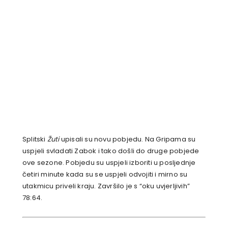
Splitski
Žuti
upisali su novu pobjedu. Na Gripama su
uspjeli svladati Zabok i tako došli do druge pobjede
ove sezone. Pobjedu su uspjeli izboriti u posljednje
četiri minute kada su se uspjeli odvojiti i mirno su
utakmicu priveli kraju. Završilo je s “oku uvjerljivih”
78:64.