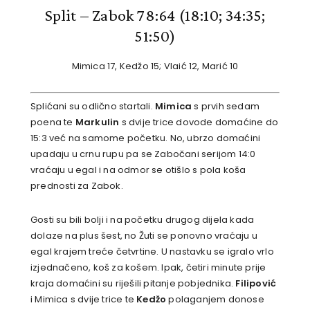
Split – Zabok 78:64 (18:10; 34:35;
51:50)
Mimica 17, Kedžo 15; Vlaić 12, Marić 10
Splićani su odlično startali.
Mimica
s prvih sedam
poena te
Markulin
s dvije trice dovode domaćine do
15:3 već na samome početku. No, ubrzo domaćini
upadaju u crnu rupu pa se Zabočani serijom 14:0
vraćaju u egal i na odmor se otišlo s pola koša
prednosti za Zabok.
Gosti su bili bolji i na početku drugog dijela kada
dolaze na plus šest, no Žuti se ponovno vraćaju u
egal krajem treće četvrtine. U nastavku se igralo vrlo
izjednačeno, koš za košem. Ipak, četiri minute prije
kraja domaćini su riješili pitanje pobjednika.
Filipović
i Mimica s dvije trice te
Kedžo
polaganjem donose