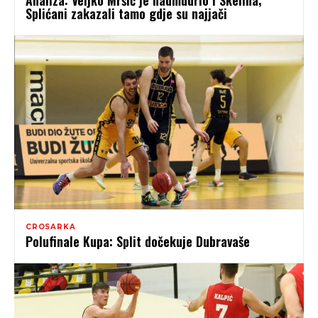
Analiza: Veljko Mršić je nadmudrio i Skelina;
Splićani zakazali tamo gdje su najjači
CROSARKA
Polufinale Kupa: Split dočekuje Dubravaše