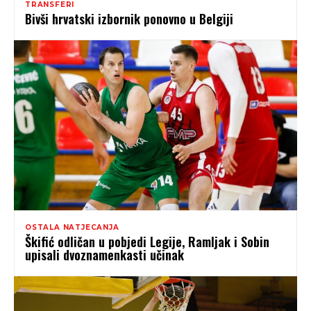
TRANSFERI
Bivši hrvatski izbornik ponovno u Belgiji
OSTALA NATJECANJA
Škifić odličan u pobjedi Legije, Ramljak i Sobin
upisali dvoznamenkasti učinak