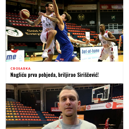
CROSARKA
Nagliću prva pobjeda, briljirao Siriščević!