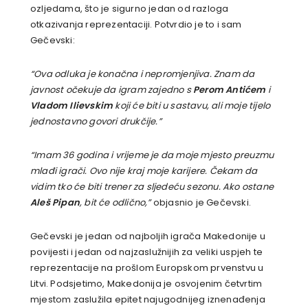
ozljedama, što je sigurno jedan od razloga
otkazivanja reprezentaciji. Potvrdio je to i sam
Gečevski:
“Ova odluka je konačna i nepromjenjiva. Znam da
javnost očekuje da igram zajedno s
Perom Antićem
i
Vladom Ilievskim
koji će biti u sastavu, ali moje tijelo
jednostavno govori drukčije.”
“Imam 36 godina i vrijeme je da moje mjesto preuzmu
mlađi igrači. Ovo nije kraj moje karijere. Čekam da
vidim tko će biti trener za sljedeću sezonu. Ako ostane
Aleš Pipan
, bit će odlično,”
objasnio je Gečevski.
Gečevski je jedan od najboljih igrača Makedonije u
povijesti i jedan od najzaslužnijih za veliki uspjeh te
reprezentacije na prošlom Europskom prvenstvu u
Litvi. Podsjetimo, Makedonija je osvojenim četvrtim
mjestom zaslužila epitet najugodnijeg iznenađenja