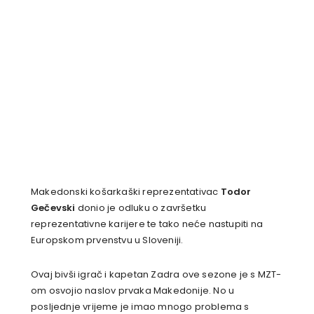
Makedonski košarkaški reprezentativac
Todor
Gečevski
donio je odluku o završetku
reprezentativne karijere te tako neće nastupiti na
Europskom prvenstvu u Sloveniji.
Ovaj bivši igrač i kapetan Zadra ove sezone je s MZT-
om osvojio naslov prvaka Makedonije. No u
posljednje vrijeme je imao mnogo problema s