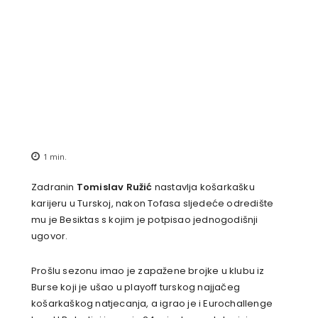
1
min.
Zadranin
Tomislav Ružić
nastavlja košarkašku
karijeru u Turskoj, nakon Tofasa sljedeće odredište
mu je Besiktas s kojim je potpisao jednogodišnji
ugovor.
Prošlu sezonu imao je zapažene brojke u klubu iz
Burse koji je ušao u playoff turskog najjačeg
košarkaškog natjecanja, a igrao je i Eurochallenge