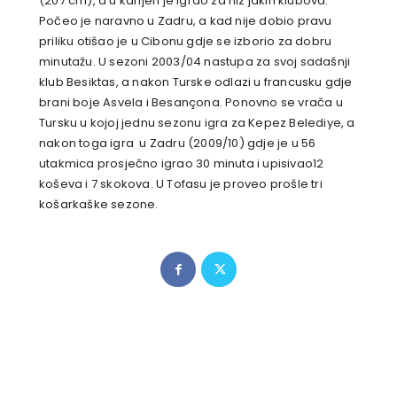
(207 cm), a u karijeri je igrao za niz jakih klubova.
Počeo je naravno u Zadru, a kad nije dobio pravu
priliku otišao je u Cibonu gdje se izborio za dobru
minutažu. U sezoni 2003/04 nastupa za svoj sadašnji
klub Besiktas, a nakon Turske odlazi u francusku gdje
brani boje Asvela i Besançona. Ponovno se vrača u
Tursku u kojoj jednu sezonu igra za Kepez Belediye, a
nakon toga igra u Zadru (2009/10) gdje je u 56
utakmica prosječno igrao 30 minuta i upisivao12
koševa i 7 skokova. U Tofasu je proveo prošle tri
košarkaške sezone.