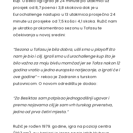
kup. U Beko ligi igrao je 24 minute po utakmici uz
prosjek od 8,7 poena i 3,8 skokova dok je u
Eurochallenge nastupio u 13 utakmica prosječno 24
minute uz prosjeke od 7,5 koša i 4,1 skoka. Ružić nam
je ukratko prokomentirao sezonu u Tofasu te
očekivanja u novoj sredini:
“Sezona u Tofasu je bila dobra, ušli smo u playoff što
nam je bio i cilj. Igrali smo u Eurochallenge kup što je
bilo važno za moju bivšu momčad jer se Tofas nakon 12
godina vratio u jedno europsko natjecanje, a igrati će i
ove godine”
– rekao je Zadranin s turskom
putovnicom. O novom odredištu je dodao:
“Za Besiktas sam potpisao jednogodišnji ugovor i
prema najavama cilj je sam vrh turskog prvenstva,
jedno od prva četiri mjesta.”
Ružić je rođen 1979. godine, igra na poziciji centra