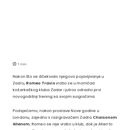
1
min.
Nakon što se iščekivalo njegovo pojavljivanje u
Zadru,
Romeo Travis
vratio se u momčad
košarkaškog kluba Zadar i jutros odradio prvi
novogodišnji trening sa svojim suigračima.
Podsjećamo, nakon proslave Nove godine u
Londonu, zajedno s razigravačem Zadra
Chaisonom
Allenom
, Romeo se nije vratio u klub, dok je Allen to