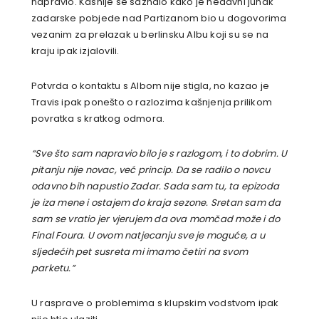
napravio. Kasnije se saznalo kako je nedavni junak
zadarske pobjede nad Partizanom bio u dogovorima
vezanim za prelazak u berlinsku Albu koji su se na
kraju ipak izjalovili.
Potvrda o kontaktu s Albom nije stigla, no kazao je
Travis ipak ponešto o razlozima kašnjenja prilikom
povratka s kratkog odmora.
“Sve što sam napravio bilo je s razlogom, i to dobrim. U
pitanju nije novac, već princip. Da se radilo o novcu
odavno bih napustio Zadar. Sada sam tu, ta epizoda
je iza mene i ostajem do kraja sezone. Sretan sam da
sam se vratio jer vjerujem da ova momčad može i do
Final Foura. U ovom natjecanju sve je moguće, a u
sljedećih pet susreta mi imamo četiri na svom
parketu.”
U rasprave o problemima s klupskim vodstvom ipak