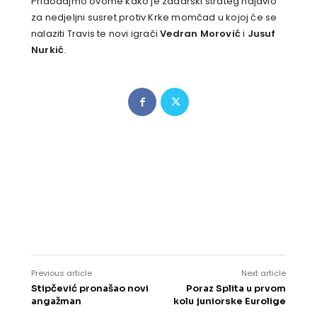
Pridodajmo ovome kako je zadarski strateg najavio
za nedjeljni susret protiv Krke momčad u kojoj će se
nalaziti Travis te novi igrači
Vedran Morović
i
Jusuf
Nurkić
.
Previous article
Next article
Stipčević pronašao novi
Poraz Splita u prvom
angažman
kolu juniorske Eurolige