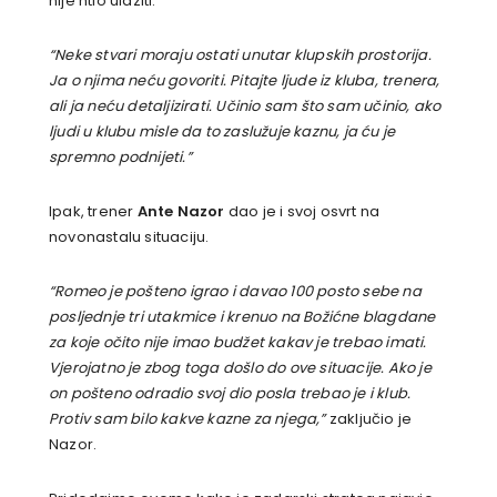
nije htio ulaziti.
“Neke stvari moraju ostati unutar klupskih prostorija.
Ja o njima neću govoriti. Pitajte ljude iz kluba, trenera,
ali ja neću detaljizirati. Učinio sam što sam učinio, ako
ljudi u klubu misle da to zaslužuje kaznu, ja ću je
spremno podnijeti.”
Ipak, trener
Ante Nazor
dao je i svoj osvrt na
novonastalu situaciju.
“Romeo je pošteno igrao i davao 100 posto sebe na
posljednje tri utakmice i krenuo na Božićne blagdane
za koje očito nije imao budžet kakav je trebao imati.
Vjerojatno je zbog toga došlo do ove situacije. Ako je
on pošteno odradio svoj dio posla trebao je i klub.
Protiv sam bilo kakve kazne za njega,”
zaključio je
Nazor.