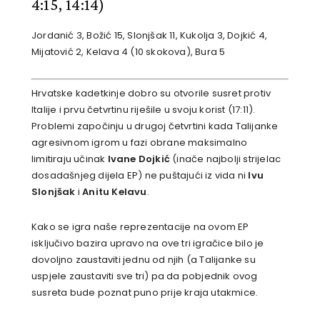
4:15, 14:14)
Jordanić 3, Božić 15, Slonjšak 11, Kukolja 3, Dojkić 4,
Mijatović 2, Kelava 4 (10 skokova), Bura 5
Hrvatske kadetkinje dobro su otvorile susret protiv
Italije i prvu četvrtinu riješile u svoju korist (17:11).
Problemi započinju u drugoj četvrtini kada Talijanke
agresivnom igrom u fazi obrane maksimalno
limitiraju učinak
Ivane Dojkić
(inače najbolji strijelac
dosadašnjeg dijela EP) ne puštajući iz vida ni
Ivu
Slonjšak
i
Anitu Kelavu
.
Kako se igra naše reprezentacije na ovom EP
isključivo bazira upravo na ove tri igračice bilo je
dovoljno zaustaviti jednu od njih (a Talijanke su
uspjele zaustaviti sve tri) pa da pobjednik ovog
susreta bude poznat puno prije kraja utakmice.