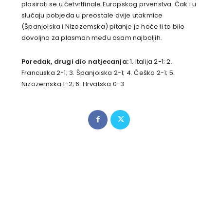
plasirati se u četvrtfinale Europskog prvenstva. Čak i u
slučaju pobjeda u preostale dvije utakmice
(Španjolska i Nizozemska) pitanje je hoće li to bilo
dovoljno za plasman među osam najboljih.
Poredak, drugi dio natjecanja:
1. Italija 2-1; 2.
Francuska 2-1; 3. Španjolska 2-1; 4. Češka 2-1; 5.
Nizozemska 1-2; 6. Hrvatska 0-3