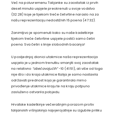
Već na poluvremenu Talijanke su zaostatak iz prvih
deset minuta uspjele preokrenuti u svoje vodstvo
(32:28) koje je tijekom treće četvrtine naraslo na za
našu reprezentaciju nedostižnih 15 poena (47:32).
Zanimljivo je spomenuti kako su naše kadetkinje
tijekom treće četvrtine uspjele postići samo četiri
poena. Sva četiri s linije slobodnih bacanja!
U posljednjoj dionici utakmice naša reprezentacija
uspjela je u jednom trenutku smanjiti svoj zaostatak
na relativno
“obećavajućih”
-10 (41:51), ali više od toga
nije išlo i do kraja utakmice Italija je samo nastavila
održavati prednost koja je garantirala mirno
privođenje utakmice kraju te na kraju potpuno
zasluženo ostvarila pobjedu.
Hrvatske kadetkinje večerašnjim porazom protiv
talijanskih vršnjakinja najvjerojatnije su izgubile priliku