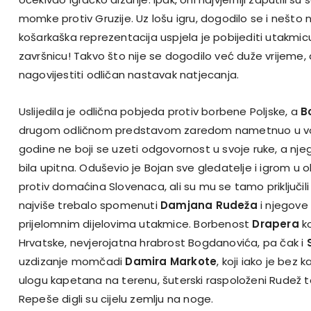
momke protiv Gruzije. Uz lošu igru, dogodilo se i nešto
košarkaška reprezentacija uspjela je pobijediti utakmic
završnicu! Takvo što nije se dogodilo već duže vrijeme,
nagovijestiti odličan nastavak natjecanja.
Uslijedila je odlična pobjeda protiv borbene Poljske, a
B
drugom odličnom predstavom zaredom nametnuo u vođ
godine ne boji se uzeti odgovornost u svoje ruke, a njeg
bila upitna. Oduševio je Bojan sve gledatelje i igrom u o
protiv domaćina Slovenaca, ali su mu se tamo priključili i 
najviše trebalo spomenuti
Damjana Rudeža
i njegove 
prijelomnim dijelovima utakmice. Borbenost
Drapera
ko
Hrvatske, nevjerojatna hrabrost Bogdanovića, pa čak i
uzdizanje momčadi
Damira Markote
, koji iako je bez
ulogu kapetana na terenu, šuterski raspoloženi Rudež 
Repeše digli su cijelu zemlju na noge.