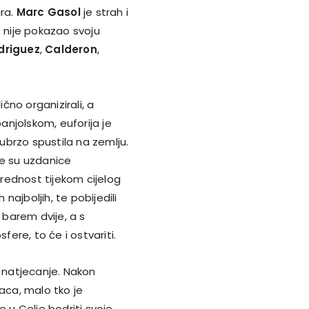
ira.
Marc Gasol
je strah i
š nije pokazao svoju
driguez
,
Calderon
,
ično organizirali, a
njolskom, euforija je
 ubrzo spustila na zemlju.
e su uzdanice
rednost tijekom cijelog
 najboljih, te pobijedili
 barem dvije, a s
re, to će i ostvariti.
u natjecanje. Nakon
aca, malo tko je
se u Celje bodriti svoje