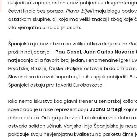
susjedi sa zapada ostanu bez pobjede u drugom krugu, 
četvrtfinale bez poraza.
Plavo-bijeli
imaju blagu bodov
ostatkom skupine, ali koja ima veliki značaj i zbog koje ć
vrlo vjerojatno u najboljih osam.
Španjolska je bez obzira na velike otkaze koje su im
dos
prošlih natjecanja –
Pau Gasol
,
Juan Carlos Navarro
natjecanja bila favorit broj jedan. Fenomenalne igre i uv
Hrvatske, Gruzije, Češke i Poljske ostavile bi dojam da 
Slovenci su dokazali suprotno, te ih uspjeli pobijediti Be
Španjolci ostaju prvi favoriti Eurobasketa.
Iako nema iskustva kao glavni trener u seniorskoj košarci
savez dao je u ruke reprezentaciju
Juanu Ortegi
koji 
dobra odluka. Ortega je kroz pet utakmica vrlo dobro 
ostvario solidan učinak. Vanjska linija Španjolske je neza
pokazuje svoju nevjerojatnu kvalitetu na parketu čime j