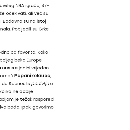
 bivšeg NBA igrača, 37-
e očekivati, ali već su
i. Bodovno su na istoj
nala. Pobijedili su Grke,
edno od favorita. Kako i
boljeg beka Europe,
rousisa
jedini vrijedan
 pomoć
Papanikolauoa
,
 i da Spanoulis
podivlja
u
koliko ne dobije
cijom je težak raspored
dva boda. Ipak, govorimo