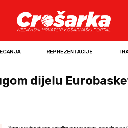
ECANJA
REPREZENTACIJE
TR
ugom dijelu Eurobaske
Blagu prednost nad ostalim reprezentacijamaskupine F