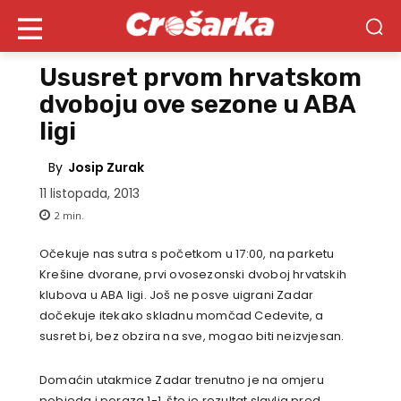
Ususret prvom hrvatskom
dvoboju ove sezone u ABA
ligi
By
Josip Zurak
11 listopada, 2013
2
min.
Očekuje nas sutra s početkom u 17:00, na parketu
Krešine dvorane, prvi ovosezonski dvoboj hrvatskih
klubova u ABA ligi. Još ne posve uigrani Zadar
dočekuje itekako skladnu momčad Cedevite, a
susret bi, bez obzira na sve, mogao biti neizvjesan.
Domaćin utakmice Zadar trenutno je na omjeru
pobjeda i poraza 1-1, što je rezultat slavlja pred