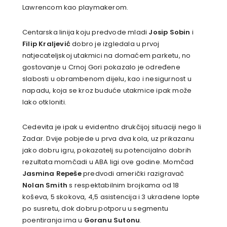
Lawrencom kao playmakerom.
Centarska linija koju predvode mladi
Josip Sobin
i
Filip Kraljević
dobro je izgledala u prvoj
natjecateljskoj utakmici na domaćem parketu, no
gostovanje u Crnoj Gori pokazalo je određene
slabosti u obrambenom dijelu, kao i nesigurnost u
napadu, koja se kroz buduće utakmice ipak može
lako otkloniti.
Cedevita je ipak u evidentno drukčijoj situaciji nego li
Zadar. Dvije pobjede u prva dva kola, uz prikazanu
jako dobru igru, pokazatelj su potencijalno dobrih
rezultata momčadi u ABA ligi ove godine. Momčad
Jasmina Repeše
predvodi američki razigravač
Nolan Smith
s respektabilnim brojkama od 18
koševa, 5 skokova, 4,5 asistencija i 3 ukradene lopte
po susretu, dok dobru potporu u segmentu
poentiranja ima u
Goranu Sutonu
.