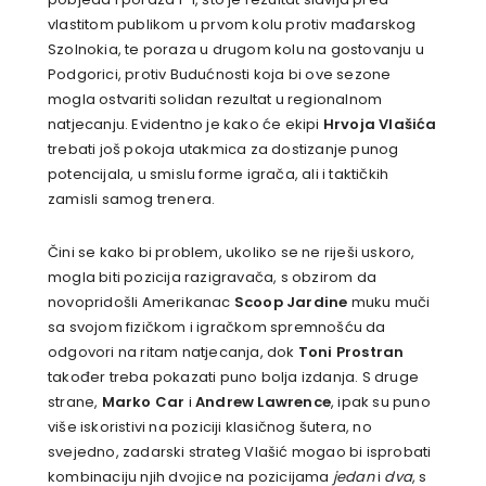
vlastitom publikom u prvom kolu protiv mađarskog
Szolnokia, te poraza u drugom kolu na gostovanju u
Podgorici, protiv Budućnosti koja bi ove sezone
mogla ostvariti solidan rezultat u regionalnom
natjecanju. Evidentno je kako će ekipi
Hrvoja Vlašića
trebati još pokoja utakmica za dostizanje punog
potencijala, u smislu forme igrača, ali i taktičkih
zamisli samog trenera.
Čini se kako bi problem, ukoliko se ne riješi uskoro,
mogla biti pozicija razigravača, s obzirom da
novopridošli Amerikanac
Scoop Jardine
muku muči
sa svojom fizičkom i igračkom spremnošću da
odgovori na ritam natjecanja, dok
Toni Prostran
također treba pokazati puno bolja izdanja. S druge
strane,
Marko Car
i
Andrew Lawrence
, ipak su puno
više iskoristivi na poziciji klasičnog šutera, no
svejedno, zadarski strateg Vlašić mogao bi isprobati
kombinaciju njih dvojice na pozicijama
jedan
i
dva
, s