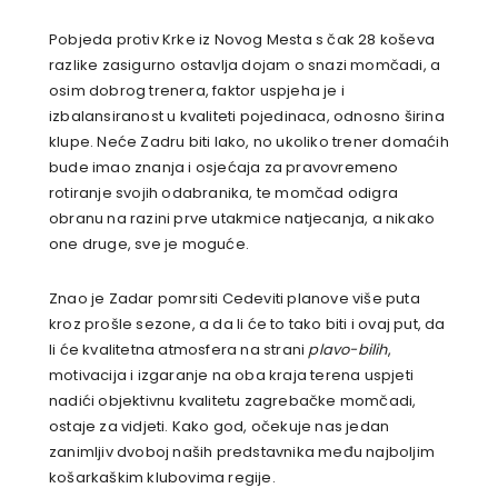
Pobjeda protiv Krke iz Novog Mesta s čak 28 koševa
razlike zasigurno ostavlja dojam o snazi momčadi, a
osim dobrog trenera, faktor uspjeha je i
izbalansiranost u kvaliteti pojedinaca, odnosno širina
klupe. Neće Zadru biti lako, no ukoliko trener domaćih
bude imao znanja i osjećaja za pravovremeno
rotiranje svojih odabranika, te momčad odigra
obranu na razini prve utakmice natjecanja, a nikako
one druge, sve je moguće.
Znao je Zadar pomrsiti Cedeviti planove više puta
kroz prošle sezone, a da li će to tako biti i ovaj put, da
li će kvalitetna atmosfera na strani
plavo-bilih
,
motivacija i izgaranje na oba kraja terena uspjeti
nadići objektivnu kvalitetu zagrebačke momčadi,
ostaje za vidjeti. Kako god, očekuje nas jedan
zanimljiv dvoboj naših predstavnika među najboljim
košarkaškim klubovima regije.