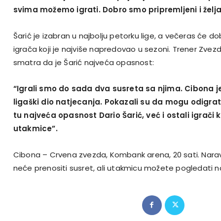
svima možemo igrati. Dobro smo pripremljeni i želja 
Šarić je izabran u najbolju petorku lige, a večeras će d
igrača koji je najviše napredovao u sezoni. Trener Zve
smatra da je Šarić najveća opasnost:
“Igrali smo do sada dva susreta sa njima. Cibona je
ligaški dio natjecanja. Pokazali su da mogu odigrat
tu najveća opasnost Dario Šarić, već i ostali igrači 
utakmice”.
Cibona – Crvena zvezda, Kombank arena, 20 sati. Naravn
neće prenositi susret, ali utakmicu možete pogledati n