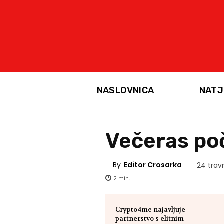
NASLOVNICA
NATJ
Večeras poč
By
Editor Crosarka
24 trav
2
min.
Crypto4me najavljuje
partnerstvo s elitnim