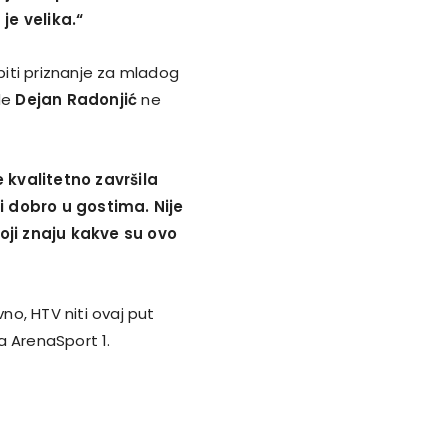
je velika.“
obiti priznanje za mladog
zde
Dejan Radonjić
ne
 kvalitetno završila
i dobro u gostima. Nije
koji znaju kakve su ovo
o, HTV niti ovaj put
a ArenaSport 1.