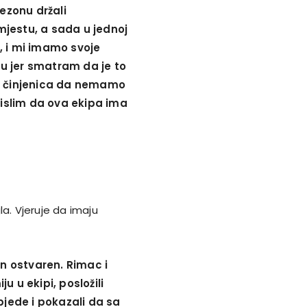
sezonu držali
 mjestu, a sada u jednoj
, i mi imamo svoje
u jer smatram da je to
 a činjenica da nemamo
islim da ova ekipa ima
a. Vjeruje da imaju
in ostvaren. Rimac i
u u ekipi, posložili
bjede i pokazali da sa