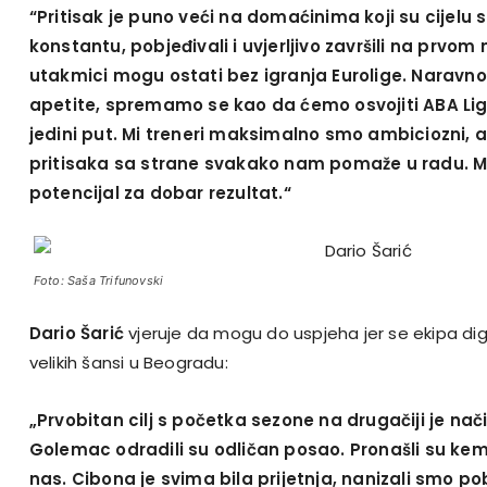
“Pritisak je puno veći na domaćinima koji su cijelu 
konstantu, pobjeđivali i uvjerljivo završili na prvom
utakmici mogu ostati bez igranja Eurolige. Naravno
apetite, spremamo se kao da ćemo osvojiti ABA Lig
jedini put. Mi treneri maksimalno smo ambiciozni,
pritisaka sa strane svakako nam pomaže u radu. M
potencijal za dobar rezultat.“
Foto: Saša Trifunovski
Dario Šarić
vjeruje da mogu do uspjeha jer se ekipa digl
velikih šansi u Beogradu:
„Prvobitan cilj s početka sezone na drugačiji je nač
Golemac odradili su odličan posao. Pronašli su kemij
nas. Cibona je svima bila prijetnja, nanizali smo po