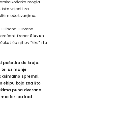
rvatska košarka mogla
Isto vrijedi i za
velikim očekivanjima.
ju Cibona i Crvena
terećeni. Trener
Slaven
ekat će njihov “kiks” i tu
 početka do kraja.
 te, uz manje
maksimalno spremni.
m ekipu koja zna što
ečkima puna dvorana
atmosferi pa kad