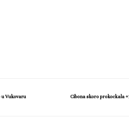
e u Vukovaru
Cibona skoro prokockala +19