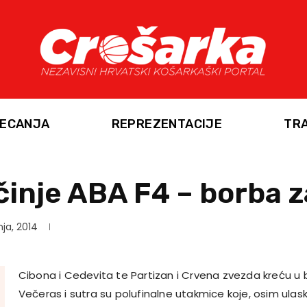
ECANJA
REPREZENTACIJE
TR
inje ABA F4 – borba z
nja, 2014
Cibona i Cedevita te Partizan i Crvena zvezda kreću u 
Večeras i sutra su polufinalne utakmice koje, osim ulaska