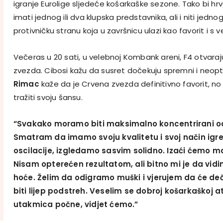
igranje Eurolige sljedeće košarkaške sezone. Tako bi h
imati jednog ili dva klupska predstavnika, ali i niti jednog. 
protivničku stranu koja u završnicu ulazi kao favorit i s 
Večeras u 20 sati, u velebnoj Kombank areni, F4 otvara
zvezda. Cibosi kažu da susret dočekuju spremni i neop
Rimac
kaže da je Crvena zvezda definitivno favorit, no č
tražiti svoju šansu.
“Svakako moramo biti maksimalno koncentrirani od
Smatram da imamo svoju kvalitetu i svoj način igre
oscilacije, izgledamo sasvim solidno. Izaći ćemo 
Nisam opterećen rezultatom, ali bitno mi je da vidi
hoće. Želim da odigramo muški i vjerujem da će d
biti lijep podstreh. Veselim se dobroj košarkaškoj 
utakmica počne, vidjet ćemo.”