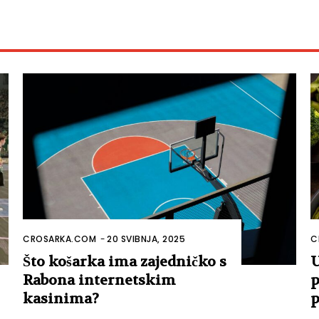
CROSARKA.COM
-
20 SVIBNJA, 2025
C
Što košarka ima zajedničko s
U
Rabona internetskim
p
kasinima?
p