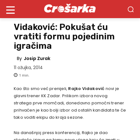
Vidaković: Pokušat ću
vratiti formu pojedinim
igračima
By
Josip Zurak
11 ožujka, 2014
1
min.
Kao što smo već prenijeli,
Rajko Vidaković
novi je
glavni trener KK Zadar. Prilikom izbora novog
stratega prve momčadi, donedavno pomoćni trener
prihvaćen je kao bolji izbor od ostalih kandidata te će
tako voditi ekipu do kraja sezone.
Na današnjoj press konferenciji, Rajko je dao
sljedeće izjave na temu nove uloge koju će imati u