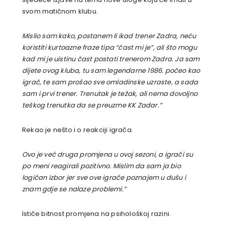
svom matičnom klubu.
Mislio sam kako, postanem li ikad trener Zadra, neću
koristiti kurtoazne fraze tipa “čast mi je”, ali što mogu
kad mi je uistinu čast postati trenerom Zadra. Ja sam
dijete ovog kluba, tu sam legendarne 1986. počeo kao
igrač, te sam prošao sve omladinske uzraste, a sada
sam i prvi trener. Trenutak je težak, ali nema dovoljno
teškog trenutka da se preuzme KK Zadar.”
Rekao je nešto i o reakciji igrača.
Ovo je već druga promjena u ovoj sezoni, a igrači su
po meni reagirali pozitivno. Mislim da sam ja bio
logičan izbor jer sve ove igrače poznajem u dušu i
znam gdje se nalaze problemi.”
Ističe bitnost promjena na psihološkoj razini.