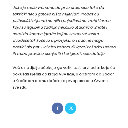
Jako je malo vremena do prve utakmice tako da
taktički neću gotovo ništa mijenjati. Probat ću
psihološki utjecati na njih i pojedincima vratiti formu
koju su izgubili u zadnjih nekoliko utakmica. Znate i
sami da imamo igrače koji su sezonu otvorili s
dvadesetak koševa u prosjeku, a sada ne mogu
postići niti pet. Oni nisu zaboravili igrati košarku i samo
ih treba pravilno usmjeriti i korigirati neke detalje.
Već u nedjelju očekuje ga veliki test, prvi od tri koja će
pokušati riješiti do kraja ABA lige, s obzirom da Zadar
u Krešinom domu dočekuje prvoplasiranu Crvenu
zvezdu.