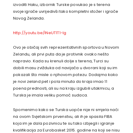
izvoditi Haku, izbornik Turske povukao je s terena
svoje igrače uvrijedivši tako kompletni stožer i igrače
Novog Zelanda.
http://youtu.be/lNeUT1T1-lg
Ovo je običaj svih reprezentativnih sportova u Novom
Zelandu, ali prvi puta da je protivnik ovako nešto
napravio. Kada su krenuli dolje s terena, Turci su
dobili masu zvižduka od navijača u dvorani koji su im
pokazali što misle o njihovom potezu. Dodajmo kako
je novi zeland pet i pola minuta do kraja imao 11
poena prednosti, ali su na kraju izgubili utakmicu, a
Turska je imala veliku pomoć sudaca.
Spomenimo kako se Turska uopće nije ni smjela naći
na ovom Svjetskom prvenstvu, ali ih je spasila FIBA
koja im je dala pozivnicu te su tako izbjegli i igranje
kvalifikacija za Eurobasket 2015. godine na koji se nisu