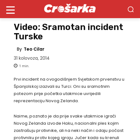
Video: Sramotan incident
Turske
By
Teo Cilar
31 kolovoza, 2014
1
min.
Prvi incident na ovogodišnjem Svjetskom prvenstvu u
Španjolskoj izazvali su Turci. Oni su sramotnim
potezom prije početka utakmice uvrijedili
reprezentaciju Novog Zelanda.
Naime, poznato je da prije svake utakmice igrači
Novog Zelanda izvode Haku, nacionalni ples kojim
zastrašuju protivnike, ali na neki način i odaju počast
protivniku protiv kojeg igraju. Jučer kada su krenuli