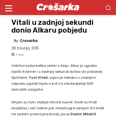
Vitali u zadnjoj sekundi
donio Alkaru pobjedu
By
Crosarka
28 travnja, 2015
1
min.
Odlična košarkaška večer u Sinju. Alkar je ugostio
riječki Kvarner i u zadnjoj sekundi došao do pobjede.
Splićanin,
Toni Vitali
, uspio je nekako u zadnjem
napadu ugurati loptu u koš za oduševljenje 500
domaćih navijača.
Sinjani su čak i slabije otvorili susret. Gosti su imali
inicijativu i već nakon par minuta igre serijom 9:0 došli
na sedam poena prednosti, pa je
Damir Milačić