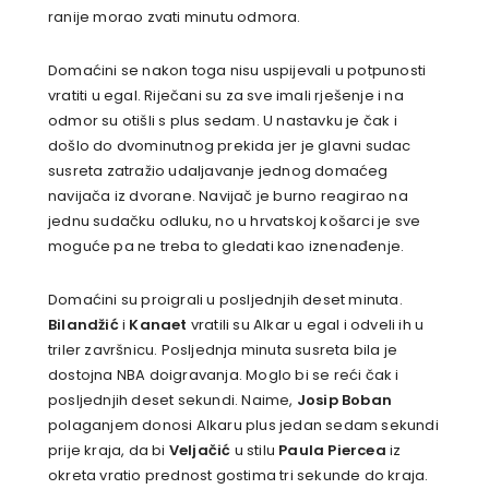
ranije morao zvati minutu odmora.
Domaćini se nakon toga nisu uspijevali u potpunosti
vratiti u egal. Riječani su za sve imali rješenje i na
odmor su otišli s plus sedam. U nastavku je čak i
došlo do dvominutnog prekida jer je glavni sudac
susreta zatražio udaljavanje jednog domaćeg
navijača iz dvorane. Navijač je burno reagirao na
jednu sudačku odluku, no u hrvatskoj košarci je sve
moguće pa ne treba to gledati kao iznenađenje.
Domaćini su proigrali u posljednjih deset minuta.
Bilandžić
i
Kanaet
vratili su Alkar u egal i odveli ih u
triler završnicu. Posljednja minuta susreta bila je
dostojna NBA doigravanja. Moglo bi se reći čak i
posljednjih deset sekundi. Naime,
Josip Boban
polaganjem donosi Alkaru plus jedan sedam sekundi
prije kraja, da bi
Veljačić
u stilu
Paula Piercea
iz
okreta vratio prednost gostima tri sekunde do kraja.