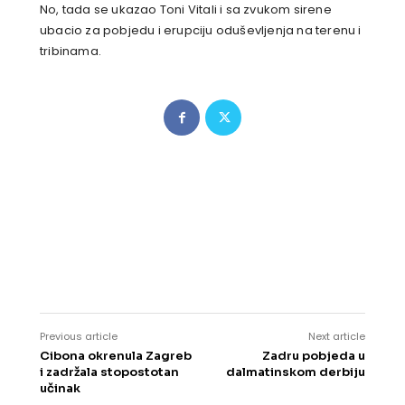
No, tada se ukazao Toni Vitali i sa zvukom sirene
ubacio za pobjedu i erupciju oduševljenja na terenu i
tribinama.
Previous article
Next article
Cibona okrenula Zagreb
Zadru pobjeda u
i zadržala stopostotan
dalmatinskom derbiju
učinak