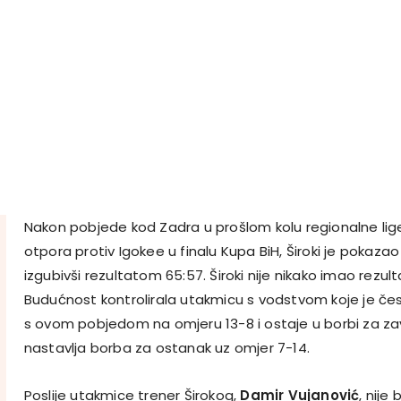
Nakon pobjede kod Zadra u prošlom kolu regionalne lig
otpora protiv Igokee u finalu Kupa BiH, Široki je pokazao 
izgubivši rezultatom 65:57. Široki nije nikako imao rezul
Budućnost kontrolirala utakmicu s vodstvom koje je čes
s ovom pobjedom na omjeru 13-8 i ostaje u borbi za završ
nastavlja borba za ostanak uz omjer 7-14.
Poslije utakmice trener Širokog,
Damir Vujanović
, nije