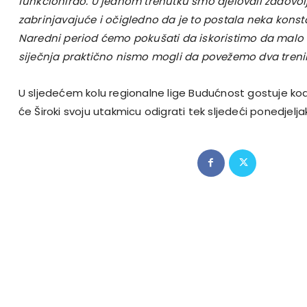
funkcionirao. U jednom trenutku smo djelovali zadovo
zabrinjavajuće i očigledno da je to postala neka konst
Naredni period ćemo pokušati da iskoristimo da malo vi
siječnja praktično nismo mogli da povežemo dva treni
U sljedećem kolu regionalne lige Budućnost gostuje kod
će Široki svoju utakmicu odigrati tek sljedeći ponedjelja