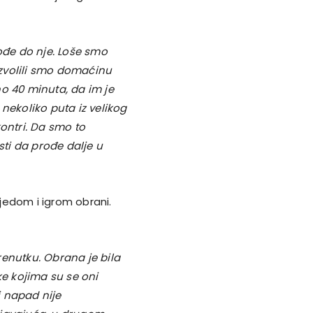
dođe do nje. Loše smo
zvolili smo domaćinu
o 40 minuta, da im je
nekoliko puta iz velikog
ontri. Da smo to
sti da prođe dalje u
bjedom i igrom obrani.
renutku. Obrana je bila
ke kojima su se oni
i napad nije