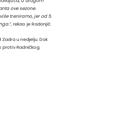
ljavajuća, u drugom
anta ove sezone.
še treniramo, jer od 5.
nga.”
, rekao je Radonjić.
 Zadra u nedjelju. Dok
k protiv Radničkog.