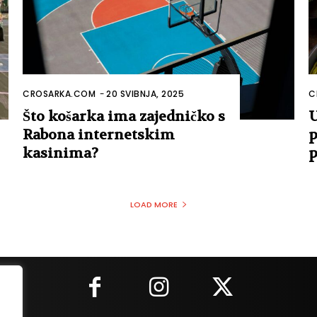
CROSARKA.COM
-
20 SVIBNJA, 2025
C
Što košarka ima zajedničko s
U
Rabona internetskim
p
kasinima?
p
LOAD MORE