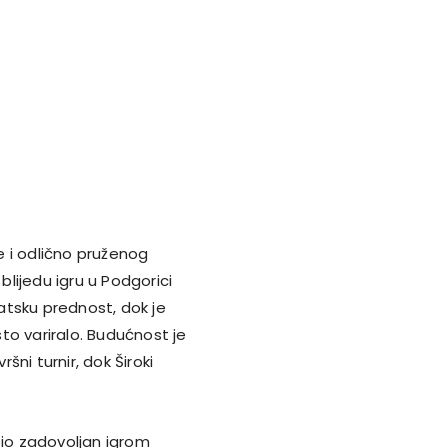
e i odlično pruženog
blijedu igru u Podgorici
tatsku prednost, dok je
to variralo. Budućnost je
ni turnir, dok Široki
 bio zadovoljan igrom