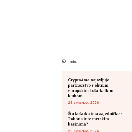
1
min.
Crypto4me najavljuje
partnerstvo s elitnim
europskim košarkaškim
klubom
28 SVIBNJA, 2026
Što košarka ima zajedničko s
Rabona internetskim
kasinima?
20 SVIBNJA, 2025