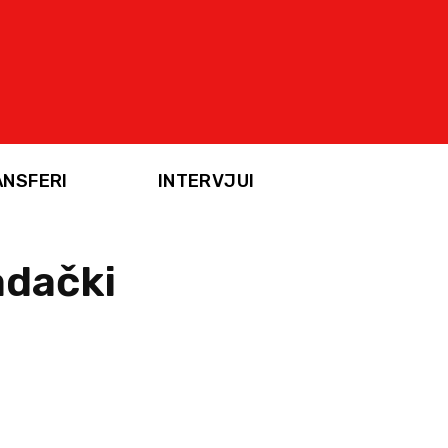
ANSFERI
INTERVJUI
adački