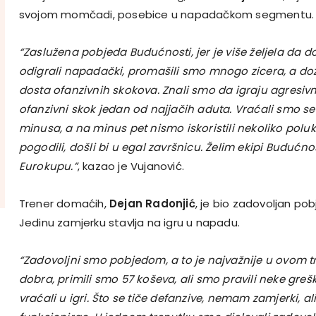
svojom momčadi, posebice u napadačkom segmentu.
“Zaslužena pobjeda Budućnosti, jer je više željela da 
odigrali napadački, promašili smo mnogo zicera, a do
dosta ofanzivnih skokova. Znali smo da igraju agresivn
ofanzivni skok jedan od najjačih aduta. Vraćali smo se 
minusa, a na minus pet nismo iskoristili nekoliko poluk
pogodili, došli bi u egal završnicu. Želim ekipi Budućno
Eurokupu.”
, kazao je Vujanović.
Trener domaćih,
Dejan Radonjić
, je bio zadovoljan po
Jedinu zamjerku stavlja na igru u napadu.
“Zadovoljni smo pobjedom, a to je najvažnije u ovom t
dobra, primili smo 57 koševa, ali smo pravili neke greš
vraćali u igri. Što se tiče defanzive, nemam zamjerki, al