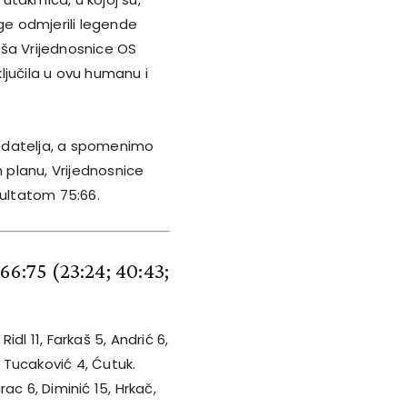
age odmjerili legende
aša Vrijednosnice OS
ključila u ovu humanu i
gledatelja, a spomenimo
m planu, Vrijednosnice
zultatom 75:66.
 66:75
(23:24; 40:43;
Ridl 11, Farkaš 5, Andrić 6,
, Tucaković 4, Ćutuk.
rac 6, Diminić 15, Hrkač,