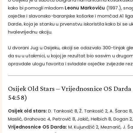
kako bi pomogli mladom
Leonu Markoviću
(1997.), sn
osječke i slavonsko-baranjske košarke i momčad A1 lig
Darde, koja je stanku u prvenstvu iskoristila kako bi se u
hvalevrijednu akciju.
U dvorani Jug u Osijeku, akciji se odazvalo 300-tinjak 
da su u utakmici, u kojoj je rezultat bio sasvim u drugo
opravdale ulogu favorita i svladale osječke zvijezde re
Osijek Old Stars – Vrijednosnice OS Darda
54:58)
Osijek old stars:
D. Tankosić 8, Ž. Tankosić 2, A. Šarac 8, 
Maslić, Grahovac 4, Petrović 8, Jakić, Helbich 8, Dogan 2
Vrijednosnice OS Darda:
M. Kujundžić 2, Meznarić, J. Ša