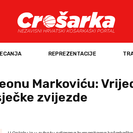
ECANJA
REPREZENTACIJE
TR
eonu Markoviću: Vrij
sječke zvijezde
U Osijeku je u subotu odigrana humanitarna košarkaška 