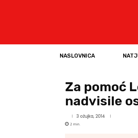
NASLOVNICA
NATJ
Za pomoć L
nadvisile o
3 ožujka, 2014
2
min.