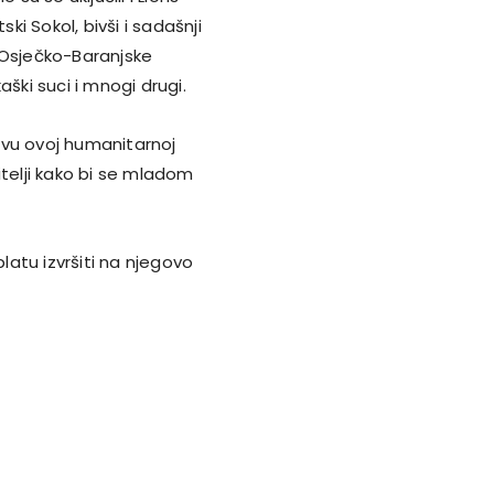
ki Sokol, bivši i sadašnji
ez Osječko-Baranjske
ški suci i mnogi drugi.
ovu ovoj humanitarnoj
itelji kako bi se mladom
platu izvršiti na njegovo