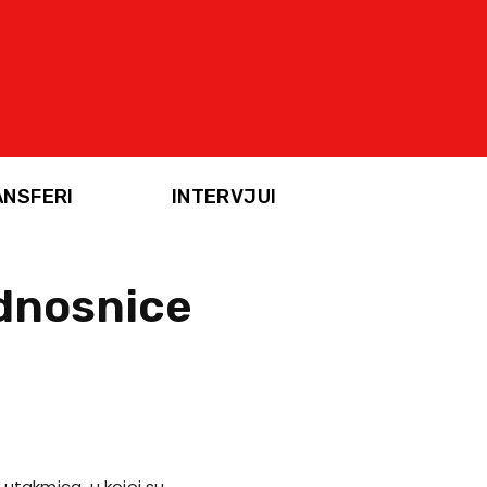
ANSFERI
INTERVJUI
ednosnice
utakmica, u kojoj su,