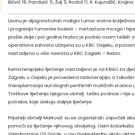
Bičvić 19, Pandurić 11, Žulj 5, Radoš 11, R. Kujundžić, Krajina 
Leonu je dijagnosticiran maligni tumor vratne kraljež
i progresija tumorske bolesti – metastaze mozga i hiper
prošle dvije i pol godine hrabro je podnio osam teških o
operativna zahvata učinjena su u KBC Osijeku, a potom j
nastavljeno u više navrata u KBC Zagreb – Rebro.
Kemoterapijsko liječenje nastavljeno je na Klinici za dje
Zagreb, u Osijeku je provedena radioterapija, a također
transplantacija autolognih perifernih matičnih stanica u 
Troškove liječenja njegova obitelj teško podnosi i nije 
potrebe, koje iziskuju daljnje liječenje.
Prijatelji obitelji Marković su se organizirali i započeli a
pomoći za liječenje njihovog oboljelog. Osim košarkaša 
Vrijednosnice OS Darde, u ovu hvalevrijednu akciju aktivno 