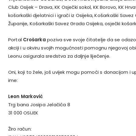
Club Osijek – Drava, KK Osječki sokol, KK Borovo, KK Hrvats
košarkaški djelatnici i igrači iz Osijeka, Košarkaški Sav
Županije, Košarkaški Savez Grada Osijeka, osječki košarka
Portal
Crošarka
poziva sve svoje čitatelje da se odaz
akciji i u okviru svojih mogućnosti pomognu njegovoj ob
Leonu osigurala sredstva za daljnje liječenje.
Oni, koji to žele, još uvijek mogu pomoći s donacijom i u
ime:
Leon Marković
Trg bana Josipa Jelačića 8
31 000 OSIJEK
Žiro račun: