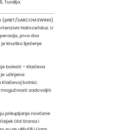
6, Turalija.
nice (pNET/SARCOM EWING)
tenzivni hidrocefalus. U
peracija, prva dva
e kirurško liječenje
čje bolesti – Klaićeva
 je učinjena
Klaićevoj bolnici.
u mogućnosti zadovoljiti
kciju prikupljanja novčane
Osijek Old Starsa i
su se uključili i Lions