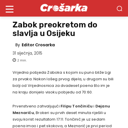
Zabok preokretom do
slavlja u Osijeku
By
Editor Crosarka
31 siječnja, 2015
2
min.
Vrijedna pobjeda Zaboka s kojom su puno bliže Ligi
za prvaka. Nakon lošeg prvog dijela, u drugom su bili
bolji od Vrijednosnica za dvadeset poena što im je
na kraju donijelo visoku pobjedu od 70:60.
Prvenstveno zahvaljujući
Filipu Tončiniću
i
Dejanu
Meznariću
, Brokeri su prvih deset minuta riješili u
svoju korist rezultatom 17:11. Tončinić je uz sedam
poena imao i pet skokova, a Meznarić je prvi period