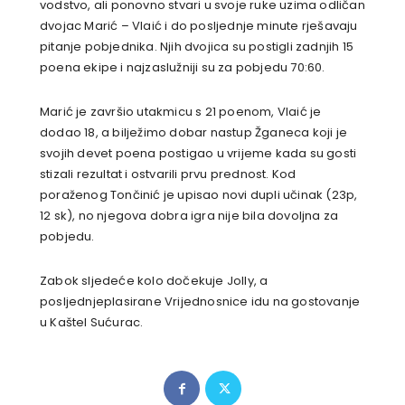
vodstvo, ali ponovno stvari u svoje ruke uzima odličan
dvojac Marić – Vlaić i do posljednje minute rješavaju
pitanje pobjednika. Njih dvojica su postigli zadnjih 15
poena ekipe i najzaslužniji su za pobjedu 70:60.
Marić je završio utakmicu s 21 poenom, Vlaić je
dodao 18, a bilježimo dobar nastup Žganeca koji je
svojih devet poena postigao u vrijeme kada su gosti
stizali rezultat i ostvarili prvu prednost. Kod
poraženog Tončinić je upisao novi dupli učinak (23p,
12 sk), no njegova dobra igra nije bila dovoljna za
pobjedu.
Zabok sljedeće kolo dočekuje Jolly, a
posljednjeplasirane Vrijednosnice idu na gostovanje
u Kaštel Sućurac.