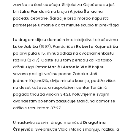
završio sa šest ubačaja. Strijelci za Osječane su još
bili
Luka Pandurić
na kraju i
Aljoša Šarac
na
početku četvrtine. Šarac je brzo morao napustiti
parket jer je u manje od tri minute skupio tri prekršaja.
I u drugom dijelu domaćin ima inicijativu te koševima
Luke Jakića
(1997), Pandurića i
Roberta Kujundžića
po prvi puta u 15. minuti odlazi na dvoznamenkastu
razliku (27:17). Goste su u tom periodu koliko toliko
držali u igri
Petar Marić
i
Antonio Vlaić
koji su
vezano postigli većinu poena Zaboka. Još
jednom Kujundžić, dvije minute kasnije, podiže višak
na deset koševa, a raspoloženi centar Tončinić
pogađa tricu za visokih 34:21. Poluvrijeme svojim
dvanaestim poenom zaključuje Marić, na odmor se
otišlo s rezultatom 37:27.
U nastavku sasvim druga momčad
Dragutina
Črnjevića
. Sveprisutni Vlaić i Marić smanjuju razliku, a