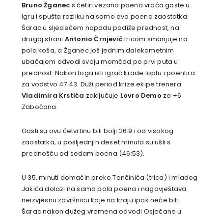
Bruno Žganec
s četiri vezana poena vraća goste u
igru i spušta razliku na samo dva poena zaostatka.
Šarac u sljedećem napadu podiže prednost, na
drugoj strani
Antonio Črnjević
tricom smanjuje na
pola koša, a Žganec još jednim dalekometnim
ubačajem odvodi svoju momčad po prvi puta u
prednost. Nakon toga isti igrač krade loptu i poentira
za vodstvo 47:43. Duži period krize ekipe trenera
Vladimira Krstića
zaključuje
Lovro Demo
za +6
Zabočana.
Gosti su ovu četvrtinu bili bolji 26:9 i od visokog
zaostatka, u posljednjih deset minuta su ušli s
prednošću od sedam poena (46:53).
U 35. minuti domaćin preko Tončinića (trica) i mladog
Jakića dolazi na samo pola poena i nagovještava
neizvjesnu završnicu koje na kraju ipak neće biti.
Šarac nakon dužeg vremena odvodi Osječane u