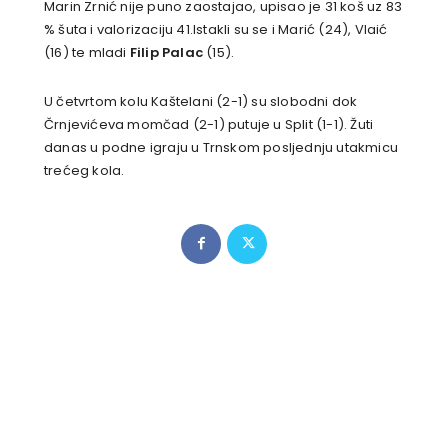
Marin Zrnić nije puno zaostajao, upisao je 31 koš uz 83
% šuta i valorizaciju 41.Istakli su se i Marić (24), Vlaić
(16) te mladi
Filip Palac
(15).
U četvrtom kolu Kaštelani (2-1) su slobodni dok
Črnjevićeva momčad (2-1) putuje u Split (1-1). Žuti
danas u podne igraju u Trnskom posljednju utakmicu
trećeg kola.