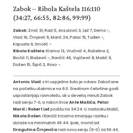
Zabok – Ribola Kaštela 116:110
(34:27, 66:55, 82:86, 99:99)
Zabok:
Zrnić 31, Raić 5, Anzulović 3, Lež 7, Demo -,
Vlaić 16, Črnjević 6, Marić 24, Palac 15, Tuđen -,
Kapusta 9, Smolić –
Ribola Kaštela:
Klarica 13, Vručinić 4, Rašetina 2,
Biočić 11, Blažević -, Rančić 46, Vujičević 8, Mašić 9,
Došen 15, Šipić 2, Roso -.
Antonio Vlaić
s tri uspješna šuta je odveo Zabočane
na početku utakmice na 6:0. Sredinom četvrtine gosti
uspostavljaju ravnotežu, ali u devetoj minuti Zabok
radi seriju 7-0, a nakon trice
Ante Mašića
,
Petar
Marić
i
Robert Lež
podižu na 34:24. U nastavku Mašić,
Nikola Došen
i Rančić tricama smanjuju razliku i
dolaze na minimalnih 45:44. Ipak, momčad
Dragutina Črnjevića
radi novu seriju (9-0) za 56:44,