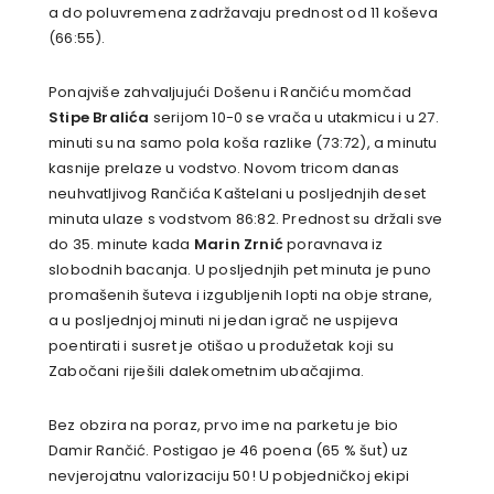
a do poluvremena zadržavaju prednost od 11 koševa
(66:55).
Ponajviše zahvaljujući Došenu i Rančiću momčad
Stipe Bralića
serijom 10-0 se vrača u utakmicu i u 27.
minuti su na samo pola koša razlike (73:72), a minutu
kasnije prelaze u vodstvo. Novom tricom danas
neuhvatljivog Rančića Kaštelani u posljednjih deset
minuta ulaze s vodstvom 86:82. Prednost su držali sve
do 35. minute kada
Marin Zrnić
poravnava iz
slobodnih bacanja. U posljednjih pet minuta je puno
promašenih šuteva i izgubljenih lopti na obje strane,
a u posljednjoj minuti ni jedan igrač ne uspijeva
poentirati i susret je otišao u produžetak koji su
Zabočani riješili dalekometnim ubačajima.
Bez obzira na poraz, prvo ime na parketu je bio
Damir Rančić. Postigao je 46 poena (65 % šut) uz
nevjerojatnu valorizaciju 50! U pobjedničkoj ekipi