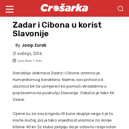
Zadar i Cibona u korist
Slavonije
By
Josip Zurak
21 svibnja, 2014
Less than 1
min.
Današnja utakmica Zadra i Cibone iznimno je
humanitarnog karaktera. Naime, sav prihod od
ulaznica bit će usmjeren ka pomoći stradalima u
poplavama na području Slavonije. Odlučio je tako KK
Zadar.
Cijene su za ovu prigodu 10 kuna skuplje nego li je to
inače slučaj, pa je tako vrijednost ulaznice za donje
tribine 40 kn (iz kluba javljaju da je odavno rasprodan