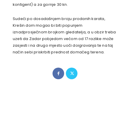
kontigent) a za gornje 30 kn.
Sudeći po dosadašnjem broju prodanih karata,
Krešin dom mogao bi biti popunjem
iznadprosječnom brojkom gledatelja, a u obzir treba
uzeti da Zadar pobjedom većom od 17 razlike može
zasjesti i na drugo mjesto uoči doigravanja te na taj
način sebi priskrbiti prednost domaćeg terena.