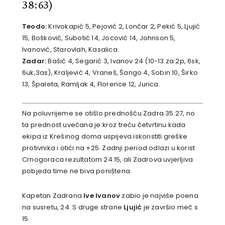
38:63)
Teodo:
Krivokapić 5, Pejović 2, Lončar 2, Pekić 5, Ljujić
15, Bošković, Subotić 14, Jocović 14, Johnson 5,
Ivanović, Starovlah, Kasalica.
Zadar:
Bašić 4, Segarić 3, Ivanov 24 (10-13 za 2p, 6sk,
6uk,3as), Kraljević 4, Vraneš, Šango 4, Sobin 10, Širko
13, Špaleta, Ramljak 4, Florence 12, Jurica.
Na poluvrijeme se otišlo prednošću Zadra 35:27, no
ta prednost uvećana je kroz treću četvrtinu kada
ekipa iz Krešinog doma uspijeva iskoristiti greške
protivnika i otići na +25. Zadnji period odlazi u korist
Crnogoraca rezultatom 24:15, ali Zadrova uvjerljiva
pobjeda time ne biva poništena.
Kapetan Zadrana
Ive Ivanov
zabio je najviše poena
na susretu, 24. S druge strane
Ljujić
je završio meč s
15.