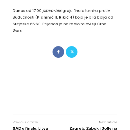
Danas od 17:00
plavo-bili
igraju finale turnira protiv
Budućnosti (
Planinić
11,
Rikić
4) koja je bila bolja od
Sutjeske 65:60. Prijenos je na radio televiziji Crne
Gore.
Previous article
Next article
SAD u finalu, Litva
Zagreb, Zabok i Jolly na