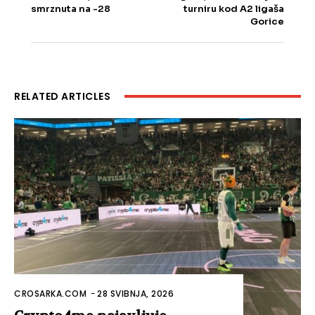
smrznuta na -28
turniru kod A2 ligaša
Gorice
RELATED ARTICLES
CROSARKA.COM
-
28 SVIBNJA, 2026