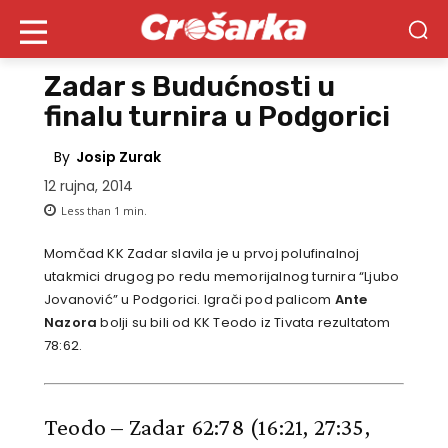
Zadar s Budućnosti u
finalu turnira u Podgorici
By
Josip Zurak
12 rujna, 2014
Less than 1
min.
Momčad KK Zadar slavila je u prvoj polufinalnoj
utakmici drugog po redu memorijalnog turnira “Ljubo
Jovanović” u Podgorici. Igrači pod palicom
Ante
Nazora
bolji su bili od KK Teodo iz Tivata rezultatom
78:62.
Teodo – Zadar 62:78 (16:21, 27:35,