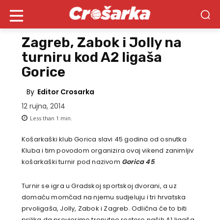
Zagreb, Zabok i Jolly na
turniru kod A2 ligaša
Gorice
By
Editor Crosarka
12 rujna, 2014
Less than 1
min.
Košarkaški klub Gorica slavi 45 godina od osnutka
Kluba i tim povodom organizira ovaj vikend zanimljiv
košarkaški turnir pod nazivom
Gorica 45
.
Turnir se igra u Gradskoj sportskoj dvorani, a uz
domaću momčad na njemu sudjeluju i tri hrvatska
prvoligaša, Jolly, Zabok i Zagreb. Odlična će to biti
prilika da provjerimo trenutne rostere naših A1 ligaša,