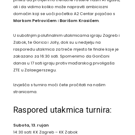
ali i da vidimo koliko može napraviti ambiciozni
domaćin koji se uoči početka A2 Centar pojačao s
Markom Petrovićem
i
Barišom Krasićem
.
U subotnjim polufinalnim utakmicama igraju Zagreb i
Zabok, te Gorica i Jolly, dok su u nedjelju na
rasporedu utakmica za treće mjesto te finale koje je
zakazano za 16:30 sati. Spomenimo da Goričani
danas u 17 sati igraju protiv mađarskog prvoligaša
ZTE u Zalaegerszegu.
Izvješća s turnira moći ćete pročitati na našim
stranicama.
Raspored utakmica turnira:
Subota, 13. rujan
14:30 sati: KK Zagreb – KK Zabok