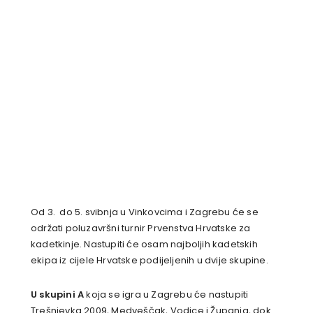
Od 3. do 5. svibnja u Vinkovcima i Zagrebu će se
održati poluzavršni turnir Prvenstva Hrvatske za
kadetkinje. Nastupiti će osam najboljih kadetskih
ekipa iz cijele Hrvatske podijeljenih u dvije skupine.
U skupini A
koja se igra u Zagrebu će nastupiti
Trešnjevka 2009, Medveščak, Vodice i Županja, dok