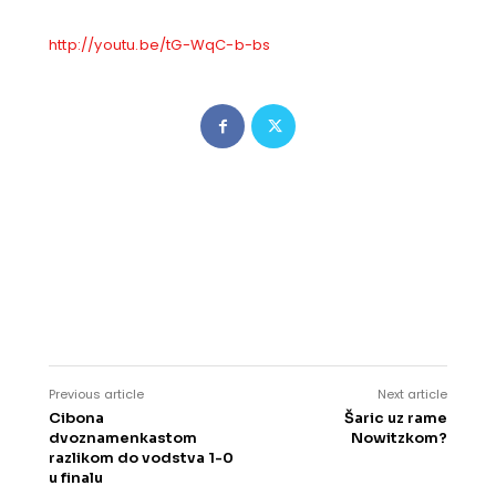
http://youtu.be/tG-WqC-b-bs
Previous article
Next article
Cibona
Šaric uz rame
dvoznamenkastom
Nowitzkom?
razlikom do vodstva 1-0
u finalu