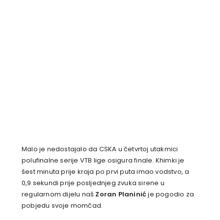
Malo je nedostajalo da CSKA u četvrtoj utakmici
polufinalne serije VTB lige osigura finale. Khimki je
šest minuta prije kraja po prvi puta imao vodstvo, a
0,9 sekundi prije posljednjeg zvuka sirene u
regularnom dijelu naš
Zoran Planinić
je pogodio za
pobjedu svoje momčad.