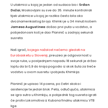
U utakmici u kojoj je jedan od sudaca bio i
Srđan
Dožai
, Moskovljani su sve do 35. minute kontrolirali
tijek utakmice u kojoj je razlika često bila oko
dvoznamenkastog broja. Khimki je u 34 minuti košem
Jamesa Augustinea
došao prvi puta u vodstvo, a
pobjedonosni koš je dao Planinić u zadnjoj sekundi
susreta.
Naš igrač,
kojega nažalost nećemo gledati na
Eurobasketu u Sloveniji
, preuzeo je odgovornost u
svoje ruke, u posljednjem napadu 18 sekundi je držao
loptu da bi 0,9 do kraja pogodio iz skok šuta za treće
vodstvo u ovom susretu i pobjedu Khimkija.
Planinić je upisao 14 poena, po četiri skoka i
asistencije te jedan blok. Peta, odlučujuća, utakmica
se igra sutra u Khimkiju, a pobjednik tog susreta igrati
će protiv Lokomotiva iz Kubana finalnu utakmicu VTB
lige.