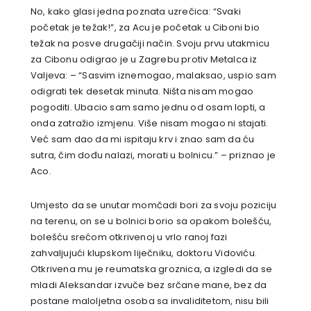
No, kako glasi jedna poznata uzrečica: “Svaki
početak je težak!”, za Acu je početak u Ciboni bio
težak na posve drugačiji način. Svoju prvu utakmicu
za Cibonu odigrao je u Zagrebu protiv Metalca iz
Valjeva: – “Sasvim iznemogao, malaksao, uspio sam
odigrati tek desetak minuta. Ništa nisam mogao
pogoditi. Ubacio sam samo jednu od osam lopti, a
onda zatražio izmjenu. Više nisam mogao ni stajati.
Već sam dao da mi ispitaju krv i znao sam da ću
sutra, čim dođu nalazi, morati u bolnicu.” – priznao je
Aco.
Umjesto da se unutar momčadi bori za svoju poziciju
na terenu, on se u bolnici borio sa opakom bolešću,
bolešću srećom otkrivenoj u vrlo ranoj fazi
zahvaljujući klupskom liječniku, doktoru Vidoviću.
Otkrivena mu je reumatska groznica, a izgledi da se
mladi Aleksandar izvuče bez srčane mane, bez da
postane maloljetna osoba sa invaliditetom, nisu bili