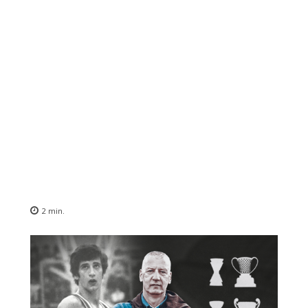
2
min.