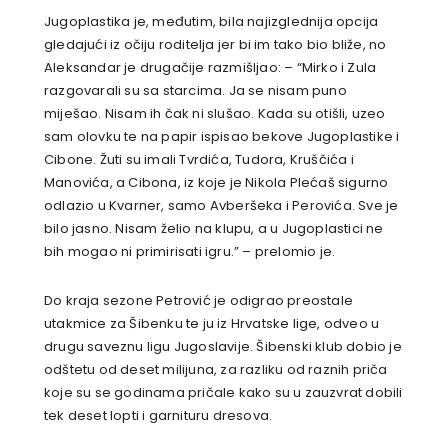
Jugoplastika je, međutim, bila najizglednija opcija
gledajući iz očiju roditelja jer bi im tako bio bliže, no
Aleksandar je drugačije razmišljao: – “Mirko i Zula
razgovarali su sa starcima. Ja se nisam puno
miješao. Nisam ih čak ni slušao. Kada su otišli, uzeo
sam olovku te na papir ispisao bekove Jugoplastike i
Cibone. Žuti su imali Tvrdića, Tudora, Kruščića i
Manovića, a Cibona, iz koje je Nikola Plećaš sigurno
odlazio u Kvarner, samo Avberšeka i Perovića. Sve je
bilo jasno. Nisam želio na klupu, a u Jugoplastici ne
bih mogao ni primirisati igru.” – prelomio je.
Do kraja sezone Petrović je odigrao preostale
utakmice za Šibenku te ju iz Hrvatske lige, odveo u
drugu saveznu ligu Jugoslavije. Šibenski klub dobio je
odštetu od deset milijuna, za razliku od raznih priča
koje su se godinama pričale kako su u zauzvrat dobili
tek deset lopti i garnituru dresova.