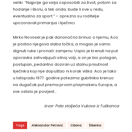
veliki. “Najprije ga valja osposobiti za život, potom za
hodanje i školu, a tek onda, bude li sve u redu,
eventualno za sport.” – oprezno su roditelje
upozoravali primarijus i liječnici.
Mirko Novosel je pak danonoćno brinuo o njemu, Aco
je postao njegova slaba točka, a mogao je samo
dignuti ruke i pronaći zamjenu. Uspio je krenuti na put
oporavka zahvaljujući silnoj volji, a on je bio polagan,
postupan, pedantno doziran uz stalnu prisutnost
liječnika koji nije dopuštao ni korak viška. Aco je tako
u listopadu 1977. godine potezima gubitnika krenuo
na dugačak put prema prvom playmakeru Europe, a
sve ostalo je povijest…
Izvor: Pola stoljeća Vukova iz Tuškanca
Tags
Aleksandar Petrović
Cibona
Šibenka