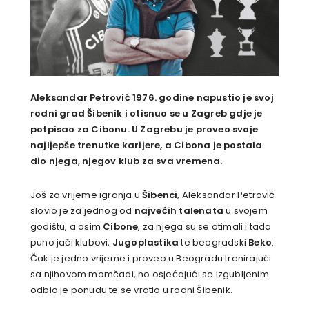
Aleksandar Petrović 1976. godine napustio je svoj
rodni grad Šibenik i otisnuo se u Zagreb gdje je
potpisao za Cibonu. U Zagrebu je proveo svoje
najljepše trenutke karijere, a Cibona je postala
dio njega, njegov klub za sva vremena.
Još za vrijeme igranja u
Šibenci
, Aleksandar Petrović
slovio je za jednog od
najvećih talenata
u svojem
godištu, a osim
Cibone
, za njega su se otimali i tada
puno jači klubovi,
Jugoplastika
te beogradski
Beko
.
Čak je jedno vrijeme i proveo u Beogradu trenirajući
sa njihovom momčadi, no osjećajući se izgubljenim
odbio je ponudu te se vratio u rodni Šibenik.