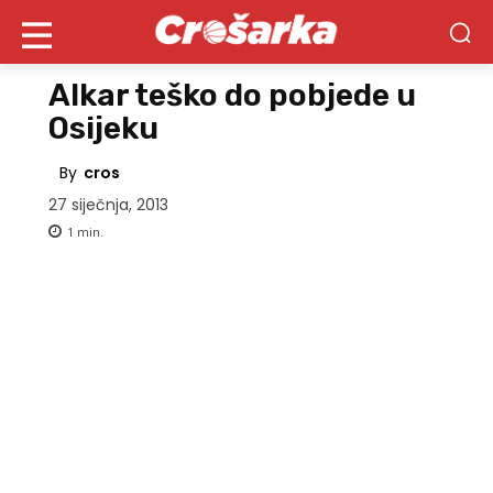
Alkar teško do pobjede u
Osijeku
By
cros
27 siječnja, 2013
1
min.