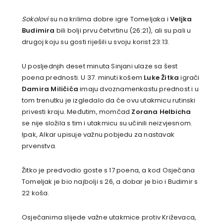
Sokolovi
su na krilima dobre igre Tomeljaka i
Veljka
Budimira
bili bolji prvu četvrtinu (26:21), ali su pali u
drugoj koju su gosti riješili u svoju korist 23:13.
U posljednjih deset minuta Sinjani ulaze sa šest
poena prednosti. U 37. minuti košem
Luke Žitka
igrači
Damira Miličića
imaju dvoznamenkastu prednost i u
tom trenutku je izgledalo da će ovu utakmicu rutinski
privesti kraju. Međutim, momčad
Zorana Helbicha
se nije složila s tim i utakmicu su učinili neizvjesnom.
Ipak, Alkar upisuje važnu pobjedu za nastavak
prvenstva.
Žitko je predvodio goste s 17 poena, a kod Osječana
Tomeljak je bio najbolji s 26, a dobar je bio i Budimir s
22 koša.
Osječanima slijede važne utakmice protiv Križevaca,