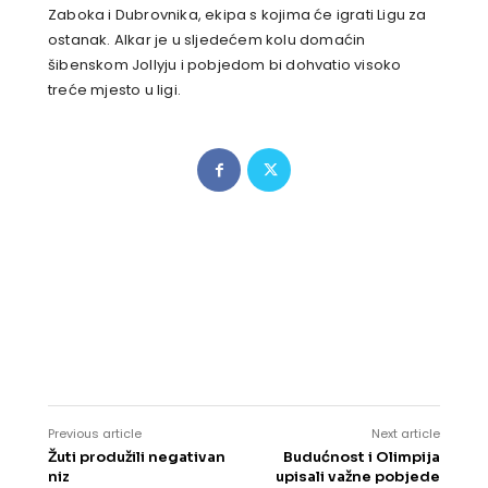
Zaboka i Dubrovnika, ekipa s kojima će igrati Ligu za
ostanak. Alkar je u sljedećem kolu domaćin
šibenskom Jollyju i pobjedom bi dohvatio visoko
treće mjesto u ligi.
Previous article
Next article
Žuti produžili negativan
Budućnost i Olimpija
niz
upisali važne pobjede