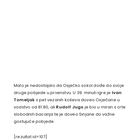
Malo je nedostajalo da Osječko sokol dođe do svoje
druge pobjede u prvenstvu. U 39. minuti igre je
Ivan
Tomeljak
s pet vezanih koševa doveo Osječane u
vodstvo od 81:80, ali
Rudolf Jugo
je bio u miran s crte
slobodnih bacanja te je doveo Sinjane do važne
gostujuće pobjede.
[rezultat id=107]