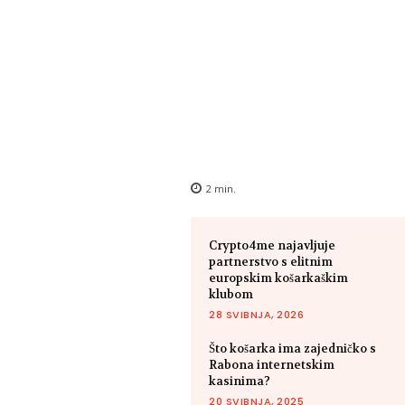
2
min.
Crypto4me najavljuje
partnerstvo s elitnim
europskim košarkaškim
klubom
28 SVIBNJA, 2026
Što košarka ima zajedničko s
Rabona internetskim
kasinima?
20 SVIBNJA, 2025