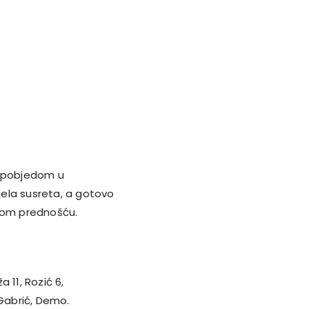
66 pobjedom u
ela susreta, a gotovo
stom prednošću.
a 11, Rozić 6,
 Gabrić, Demo.