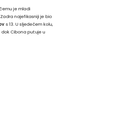
, čemu je mladi
Zadra najefikasniji je bio
ov
s 13. U sljedećem kolu,
, dok Cibona putuje u