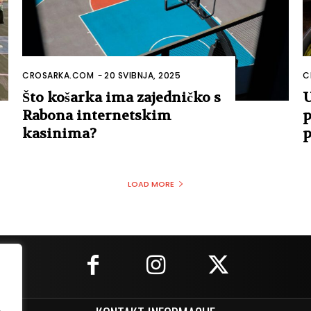
CROSARKA.COM
-
20 SVIBNJA, 2025
C
Što košarka ima zajedničko s
U
Rabona internetskim
p
kasinima?
p
LOAD MORE
.