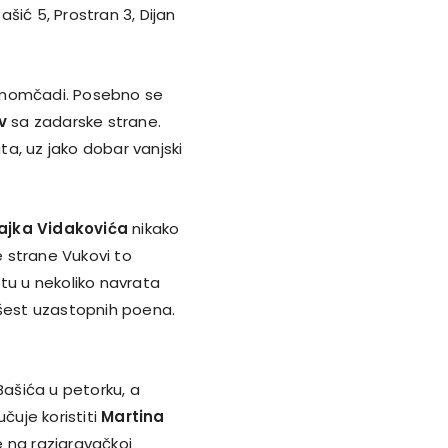
ašić 5, Prostran 3, Dijan
ju momčadi. Posebno se
v
sa zadarske strane.
a, uz jako dobar vanjski
ajka Vidakovića
nikako
e strane Vukovi to
ketu u nekoliko navrata
šest uzastopnih poena.
ašića u petorku, a
čuje koristiti
Martina
je na razigravačkoj