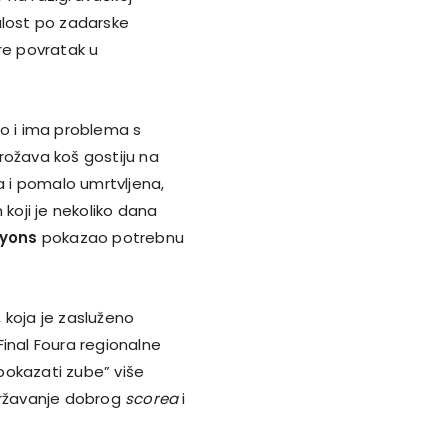
alost po zadarske
re povratak u
ro i ima problema s
ožava koš gostiju na
a i pomalo umrtvljena,
 koji je nekoliko dana
Lyons
pokazao potrebnu
 koja je zasluženo
Final Foura regionalne
pokazati zube” više
održavanje dobrog
scorea
i