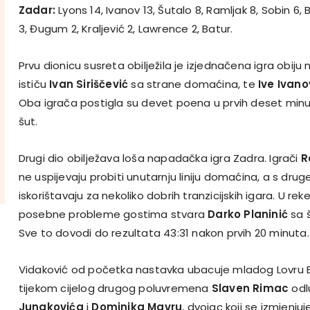
Zadar:
Lyons 14, Ivanov 13, Šutalo 8, Ramljak 8, Sobin 6, B
3, Đugum 2, Kraljević 2, Lawrence 2, Batur.
Prvu dionicu susreta obilježila je izjednačena igra obi
ističu
Ivan Siriščević
sa strane domaćina, te
Ive Ivano
Oba igrača postigla su devet poena u prvih deset minut
šut.
Drugi dio obilježava loša napadačka igra Zadra. Igrači
R
ne uspijevaju probiti unutarnju liniju domaćina, a s drug
iskorištavaju za nekoliko dobrih tranzicijskih igara. U re
posebne probleme gostima stvara
Darko Planinić
sa 
Sve to dovodi do rezultata 43:31 nakon prvih 20 minuta.
Vidaković od početka nastavka ubacuje mladog Lovru B
tijekom cijelog drugog poluvremena
Slaven Rimac
odlu
Junakovića
i
Dominika Mavru
, dvojac koji se izmjenju