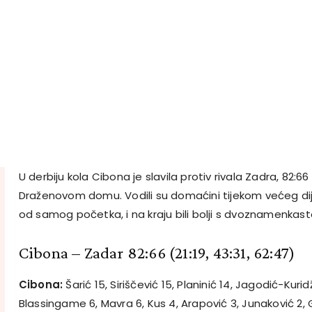
U derbiju kola Cibona je slavila protiv rivala Zadra, 82:
Draženovom domu. Vodili su domaćini tijekom većeg dij
od samog početka, i na kraju bili bolji s dvoznamenka
Cibona – Zadar 82:66
(21:19, 43:31, 62:47)
Cibona:
Šarić 15, Siriščević 15, Planinić 14, Jagodić-Kuridž
Blassingame 6, Mavra 6, Kus 4, Arapović 3, Junaković 2,