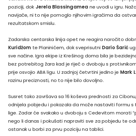
poziciji, dok
Jerela Blassingamea
ne uvodi u igru. Naž
navijače, ni to nije pomoglo njihovim igračima da ostva
rezultatskom smislu.
Zadarska centarska linija opet ne reagira naročito dob
Kuridžom
te Planinićem, dok sveprisutni
Dario Šarić
ugr
sve načine. Igra ekipe iz Krešinog doma bila je bezidejn
bez potrebitog žara kad je riječ o dvoboju s protivnikom
prije osvojio ABA ligu. U zadnjoj četvrtini jedino je
Mark 
razinu preciznosti, no to nije bilo dovoljno.
Susret tako završava sa 16 koševa prednosti za Cibonu,
odnijela pobjedu i pokazala da može nastaviti formu s 
lige. Zadar će svakako u dvoboju s Cedevitom morati “
nego li danas i pokušati napraviti sve za pobjedu te 
ostanak u borbi za prvu poziciju na tablici.