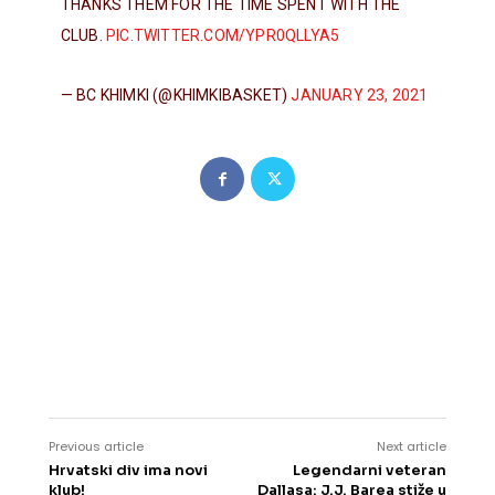
THANKS THEM FOR THE TIME SPENT WITH THE
CLUB.
PIC.TWITTER.COM/YPR0QLLYA5
— BC KHIMKI (@KHIMKIBASKET)
JANUARY 23, 2021
Previous article
Next article
Hrvatski div ima novi
Legendarni veteran
klub!
Dallasa: J.J. Barea stiže u