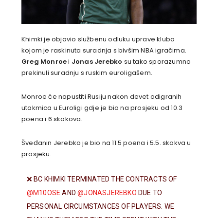
Khimki je objavio službenu odluku uprave kluba
kojom je raskinuta suradnja s bivšim NBA igračima.
Greg Monroe
i
Jonas Jerebko
su tako sporazumno
prekinuli suradnju s ruskim euroligašem.
Monroe će napustiti Rusiju nakon devet odigranih
utakmica u Euroligi gdje je bio na prosjeku od 10.3
poena i 6 skokova.
Šveđanin Jerebko je bio na 11.5 poena i 5.5. skokva u
prosjeku.
❌ BC KHIMKI TERMINATED THE CONTRACTS OF
@M10OSE
AND
@JONASJEREBKO
DUE TO
PERSONAL CIRCUMSTANCES OF PLAYERS. WE