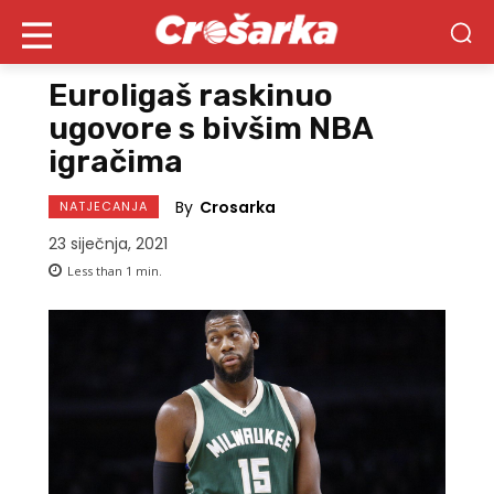
Euroligaš raskinuo
ugovore s bivšim NBA
igračima
By
Crosarka
NATJECANJA
23 siječnja, 2021
Less than 1
min.