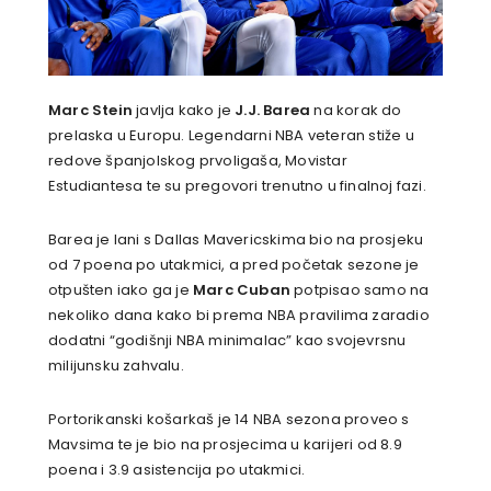
Marc Stein
javlja kako je
J.J. Barea
na korak do
prelaska u Europu. Legendarni NBA veteran stiže u
redove španjolskog prvoligaša, Movistar
Estudiantesa te su pregovori trenutno u finalnoj fazi.
Barea je lani s Dallas Mavericskima bio na prosjeku
od 7 poena po utakmici, a pred početak sezone je
otpušten iako ga je
Marc Cuban
potpisao samo na
nekoliko dana kako bi prema NBA pravilima zaradio
dodatni “godišnji NBA minimalac” kao svojevrsnu
milijunsku zahvalu.
Portorikanski košarkaš je 14 NBA sezona proveo s
Mavsima te je bio na prosjecima u karijeri od 8.9
poena i 3.9 asistencija po utakmici.